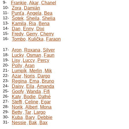
9-
Frankie
Akar
Chanel
,
,
10-
Zora
Damián
,
11-
Punťa
Angela
Bea
,
,
12-
Šotek
Sheila
Shelia
,
,
13-
Kamila
Ria
Bena
,
,
14-
Dan
Enny
Dixi
,
,
15-
Fredy
Gerry
Cherry
,
,
16-
Tombo
Kulička
Faraon
,
,
17-
Aron
Roxana
Silver
,
,
18-
Lucky
Osman
Faun
,
,
19-
Lisy
Luccy
Percy
,
,
20-
Polly
Aran
,
21-
Lumpík
Merlin
Mik
,
,
22-
Azar
Noris
Dargo
,
,
23-
Regina
Erna
Bruno
,
,
24-
Daisy
Eila
Amanda
,
,
25-
Goofy
Wanda
Fifi
,
,
26-
Katy
Bodie
Dafné
,
,
27-
Steffi
Celine
Egar
,
,
28-
Norik
Albert
Mona
,
,
29-
Betty
Tar
Largo
,
,
30-
Kuba
Bary
Debbie
,
,
31-
Nessie
Bak
Bax
,
,