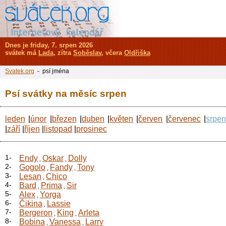
Dnes je friday, 7. srpen 2026
svátek má
Lada
, zítra
Soběslav
, včera
Oldřiška
Svatek.org
- psí jména
Psí svátky na měsíc srpen
leden
|
únor
|
březen
|
duben
|
květen
|
červen
|
červenec
|
srpe
|
září
|
říjen
|
listopad
|
prosinec
1-
Endy
Oskar
Dolly
,
,
2-
Gogolo
Fandy
Tony
,
,
3-
Lesan
Chico
,
4-
Bard
Prima
Sir
,
,
5-
Alex
Yorga
,
6-
Čikina
Lassie
,
7-
Bergeron
King
Arleta
,
,
8-
Bobina
Vanessa
Larry
,
,