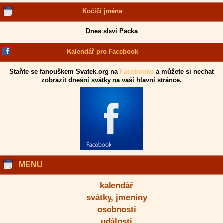
Kočičí jména
Dnes slaví
Packa
Kalendář pro Facebook
Staňte se fanouškem Svatek.org na
Facebooku
a můžete si nechat
zobrazit dnešní svátky na vaší hlavní stránce.
MENU
kalendář
svátky, jmeniny
osobnosti
události