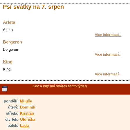
Psí svátky na 7. srpen
Arleta
Arleta
Více informací...
Bergeron
Bergeron
Více informací...
King
King
Více informací...
Kdo a kdy má svátek tento týden
pondělí:
Miluše
úterý:
Dominik
středa:
Kristián
čtvrtek:
Oldřiška
pátek:
Lada