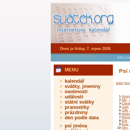
Dnes je friday, 7. srpen 2026
kde js
MENU
Psí 
kalendář
leden
|
úno
svátky, jmeniny
osobnosti
události
1-
Sonn
2-
Kiki
,
státní svátky
3-
Clare
pranostiky
4-
Judy
5-
Jolly
prázdniny
6-
Ambr
den podle data
7-
Ringo
8-
Erik
,
9-
Ema
psí jména
10-
Viky