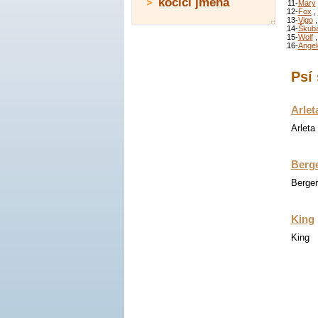
kočičí jména
11-
Mary
12-
Fox
,
13-
Vigo
14-
Škub
15-
Wolf
16-
Angel
Psí 
Arlet
Arleta
Berg
Berge
King
King