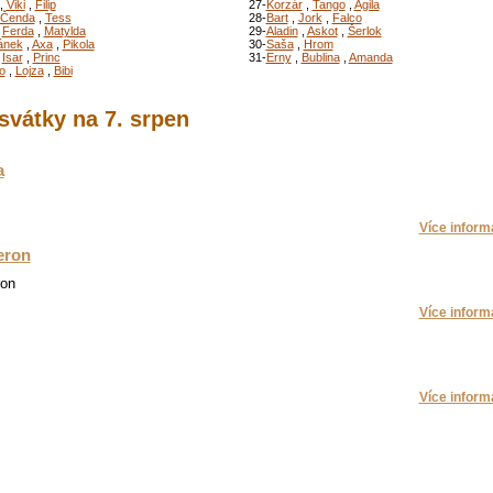
,
Viki
,
Filip
27-
Korzár
,
Tango
,
Agila
Čenda
,
Tess
28-
Bart
,
Jork
,
Falco
,
Ferda
,
Matylda
29-
Aladin
,
Askot
,
Šerlok
ánek
,
Axa
,
Pikola
30-
Saša
,
Hrom
,
Isar
,
Princ
31-
Erny
,
Bublina
,
Amanda
o
,
Lojza
,
Bibi
svátky na 7. srpen
a
Více informa
eron
ron
Více informa
Více informa