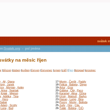
svátek 
em:
Svatek.org
- psí jména
svátky na měsíc říjen
r
|
březen
|
duben
|
květen
|
červen
|
červenec
|
srpen
|
září
|
říjen
|
listopad
|
prosinec
y
,
Ali
,
Diana
17-
Monty
,
Čertík
,
Paddy
King
,
Janek
18-
Felicia
,
Babeta
,
Dingo
nce
,
Morgan
,
Kelim
19-
Artur
,
Eros
,
Arina
,
Spartak
20-
Gábina
,
Čibi
,
Paco
,
Kojak
,
Mignon
21-
Karamel
,
Alma
,
Džina
a
,
Adélka
,
Tina
22-
Ursin
,
Matouš
,
Badys
,
Hero
23-
Hasan
,
Lump
,
Bina
Sabar
24-
Pussy
,
Monty
,
Belinda
,
Adam
,
Scotty
25-
Judy
,
Hex
,
Cita
,
Luna
,
Bud
26-
Tulák
,
Bobina
,
ČiČi