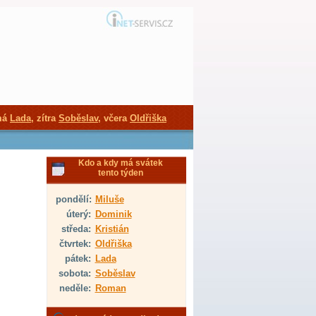
má
Lada
, zítra
Soběslav
, včera
Oldřiška
Kdo a kdy má svátek
tento týden
pondělí:
Miluše
úterý:
Dominik
středa:
Kristián
čtvrtek:
Oldřiška
pátek:
Lada
sobota:
Soběslav
neděle:
Roman