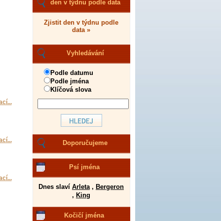
den v týdnu podle data
Zjistit den v týdnu podle
data »
Vyhledávání
Podle datumu
Podle jména
Klíčová slova
cí...
cí...
Doporučujeme
Psí jména
cí...
Dnes slaví
Arleta
,
Bergeron
,
King
Kočičí jména