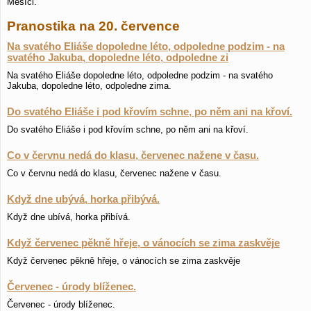
Měsíci.
Pranostika na 20. července
Na svatého Eliáše dopoledne léto, odpoledne podzim - na
svatého Jakuba, dopoledne léto, odpoledne zi
Na svatého Eliáše dopoledne léto, odpoledne podzim - na svatého
Jakuba, dopoledne léto, odpoledne zima.
Do svatého Eliáše i pod křovím schne, po něm ani na křoví.
Do svatého Eliáše i pod křovím schne, po něm ani na křoví.
Co v červnu nedá do klasu, červenec nažene v času.
Co v červnu nedá do klasu, červenec nažene v času.
Když dne ubývá, horka přibývá.
Když dne ubívá, horka přibívá.
Když červenec pěkně hřeje, o vánocích se zima zaskvěje
Když červenec pěkně hřeje, o vánocích se zima zaskvěje
Červenec - úrody blíženec.
Červenec - úrody blíženec.