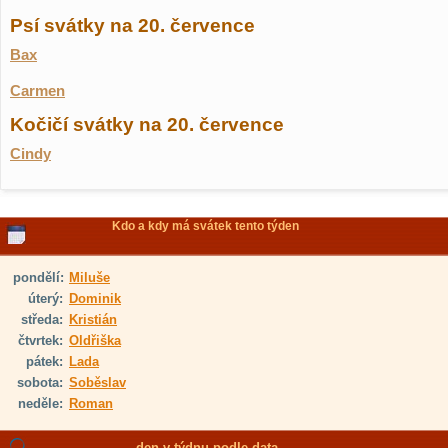
Psí svátky na 20. července
Bax
Carmen
Kočičí svátky na 20. července
Cindy
Kdo a kdy má svátek tento týden
pondělí:
Miluše
úterý:
Dominik
středa:
Kristián
čtvrtek:
Oldřiška
pátek:
Lada
sobota:
Soběslav
neděle:
Roman
den v týdnu podle data