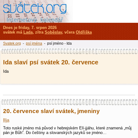
Dnes je friday, 7. srpen 2026
svátek má
Lada
, zítra
Soběslav
, včera
Oldřiška
Svatek.org
-
psí jména
- psí jméno - Ida
Ida slaví psí svátek 20. července
Ida
20. července slaví svátek, jmeniny
Ilja
Toto ruské jméno má původ v hebrejském Elí-jjáhu, které znamená „můj
pán je Bůh“. Do češtiny a slovanských jazyků se jméno…