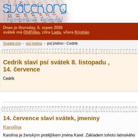
Dnes je thursday, 6. srpen 2026
svátek má
Oldřiška
, zítra
Lada
, včera
Kristián
Svatek.org
-
psí jména
- psí jméno - Cedrik
Cedrik slaví psí svátek 8. listopadu ,
14. července
Cedrik
14. července slaví svátek, jmeniny
Karolína
Karolína je ženským protějškem jména Karel. Základem tohoto latinského