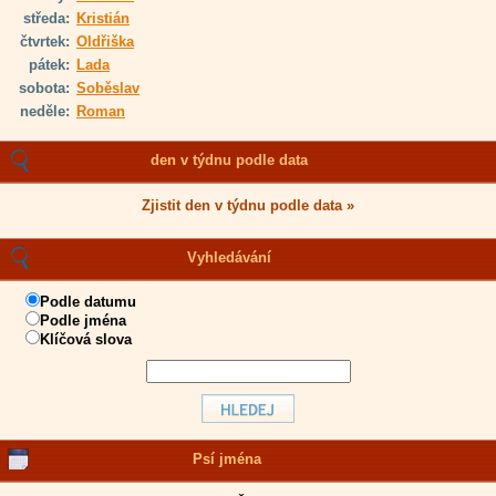
středa:
Kristián
čtvrtek:
Oldřiška
pátek:
Lada
sobota:
Soběslav
neděle:
Roman
den v týdnu podle data
Zjistit den v týdnu podle data »
Vyhledávání
Podle datumu
Podle jména
Klíčová slova
Psí jména