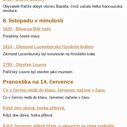
Obyvatelé Paříže dobyli věznici Bastilla, čímž začala Velká francouzská
revoluce.
8. listopadu v minulosti
1620 - Bitva na Bílé hoře
Poraženy české stavy.
1414 - Zikmund Lucemburský římským králem
Zikmund Lucemburský byl korunován na římského krále.
1793 - Otevřen Louvre
Pařížský Louvre byl otevřen jako muzeum.
Pranostika na 14. července
Co v červnu nedá do klasu, červenec nažene v času.
Co v červnu nedá do klasu, červenec nažene v času.
Když dne ubývá, horka přibývá.
Když dne ubívá, horka přibívá.
Když červenec pěkně hřeje, o vánocích se zima zaskvěje