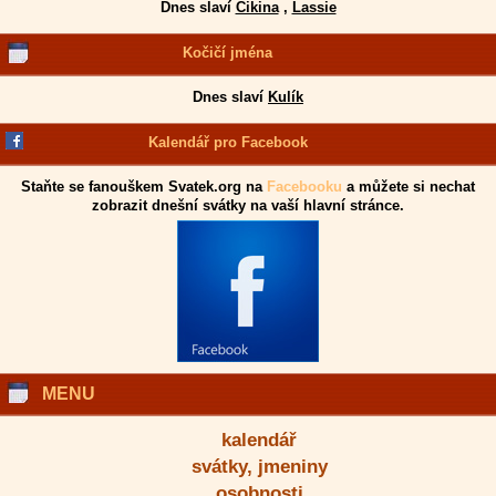
Dnes slaví
Čikina
,
Lassie
Kočičí jména
Dnes slaví
Kulík
Kalendář pro Facebook
Staňte se fanouškem Svatek.org na
Facebooku
a můžete si nechat
zobrazit dnešní svátky na vaší hlavní stránce.
MENU
kalendář
svátky, jmeniny
osobnosti