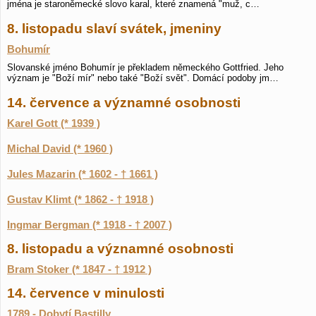
jména je staroněmecké slovo karal, které znamená "muž, c…
8. listopadu slaví svátek, jmeniny
Bohumír
Slovanské jméno Bohumír je překladem německého Gottfried. Jeho
význam je "Boží mír" nebo také "Boží svět". Domácí podoby jm…
14. července a významné osobnosti
Karel Gott (* 1939 )
Michal David (* 1960 )
Jules Mazarin (* 1602 - † 1661 )
Gustav Klimt (* 1862 - † 1918 )
Ingmar Bergman (* 1918 - † 2007 )
8. listopadu a významné osobnosti
Bram Stoker (* 1847 - † 1912 )
14. července v minulosti
1789 - Dobytí Bastilly