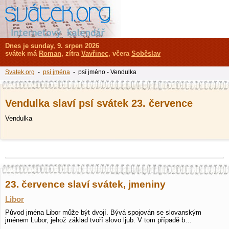
Dnes je sunday, 9. srpen 2026
svátek má
Roman
, zítra
Vavřinec
, včera
Soběslav
Svatek.org
-
psí jména
- psí jméno - Vendulka
Vendulka slaví psí svátek 23. července
Vendulka
23. července slaví svátek, jmeniny
Libor
Původ jména Libor může být dvojí. Bývá spojován se slovanským
jménem Lubor, jehož základ tvoří slovo ljub. V tom případě b…