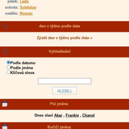
pátek:
Lada
sobota:
Soběslav
neděle:
Roman
den v týdnu podle data
Zjistit den v týdnu podle data »
Vyhledávání
Podle datumu
Podle jména
Klíčová slova
Psí jména
Dnes slaví
Akar
,
Frankie
,
Chanel
Kočičí jména