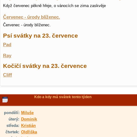
Když červenec pěkně hřeje, o vánocích se zima zaskvěje
Červenec - úrody blíženec.
Červenec - úrody blíženec.
Psí svátky na 23. července
Pad
Ray
Kočičí svátky na 23. července
Cliff
Kdo a kdy má svátek tento týden
pondělí:
Miluše
úterý:
Dominik
středa:
Kristián
čtvrtek:
Oldřiška