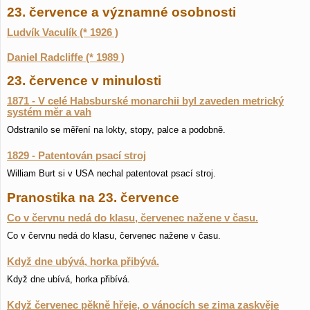
23. července a významné osobnosti
Ludvík Vaculík (* 1926 )
Daniel Radcliffe (* 1989 )
23. července v minulosti
1871 - V celé Habsburské monarchii byl zaveden metrický
systém měr a vah
Odstranilo se měření na lokty, stopy, palce a podobně.
1829 - Patentován psací stroj
William Burt si v USA nechal patentovat psací stroj.
Pranostika na 23. července
Co v červnu nedá do klasu, červenec nažene v času.
Co v červnu nedá do klasu, červenec nažene v času.
Když dne ubývá, horka přibývá.
Když dne ubívá, horka přibívá.
Když červenec pěkně hřeje, o vánocích se zima zaskvěje