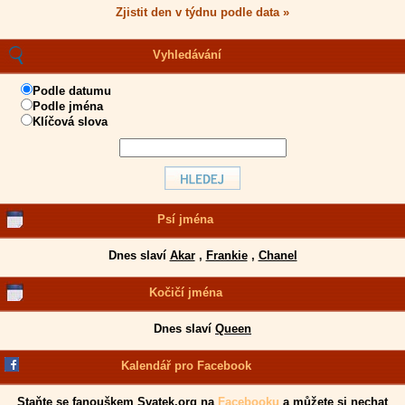
Zjistit den v týdnu podle data »
Vyhledávání
Podle datumu
Podle jména
Klíčová slova
Psí jména
Dnes slaví
Akar
,
Frankie
,
Chanel
Kočičí jména
Dnes slaví
Queen
Kalendář pro Facebook
Staňte se fanouškem Svatek.org na
Facebooku
a můžete si nechat