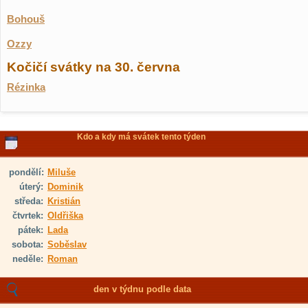
Bohouš
Ozzy
Kočičí svátky na 30. června
Rézinka
Kdo a kdy má svátek tento týden
pondělí:
Miluše
úterý:
Dominik
středa:
Kristián
čtvrtek:
Oldřiška
pátek:
Lada
sobota:
Soběslav
neděle:
Roman
den v týdnu podle data