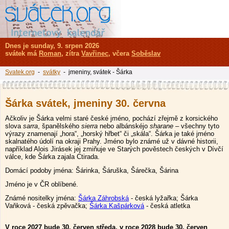
Dnes je sunday, 9. srpen 2026
svátek má
Roman
, zítra
Vavřinec
, včera
Soběslav
Svatek.org
-
svátky
- jmeniny, svátek - Šárka
Šárka svátek, jmeniny 30. června
Ačkoliv je Šárka velmi staré české jméno, pochází zřejmě z korsického
slova
sarra
, španělského
sierra
nebo albánskéjo
sharane
– všechny tyto
výrazy znamenají „hora“, „horský hřbet“ či „skála“. Šárka je také jméno
skalnatého údolí na okraji Prahy. Jméno bylo známé už v dávné historii,
například Alois Jirásek jej zmiňuje ve Starých pověstech českých v Dívčí
válce, kde Šárka zajala Ctirada.
Domácí podoby jména: Šárinka, Šáruška, Šárečka, Šárina
Jméno je v ČR oblíbené.
Známé nositelky jména:
Šárka Záhrobská
- česká lyžařka; Šárka
Vaňková - česká zpěvačka;
Šárka Kašpárková
- česká atletka
V roce 2027 bude 30. červen středa, v roce 2028 bude 30. červen