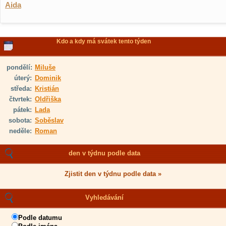
Aida
Kdo a kdy má svátek tento týden
pondělí:
Miluše
úterý:
Dominik
středa:
Kristián
čtvrtek:
Oldřiška
pátek:
Lada
sobota:
Soběslav
neděle:
Roman
den v týdnu podle data
Zjistit den v týdnu podle data »
Vyhledávání
Podle datumu