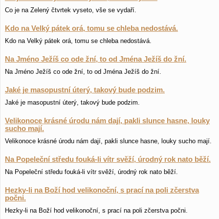
Co je na Zelený čtvrtek vyseto, vše se vydaří.
Kdo na Velký pátek orá, tomu se chleba nedostává.
Kdo na Velký pátek orá, tomu se chleba nedostává.
Na Jméno Ježíš co ode žní, to od Jména Ježíš do žní.
Na Jméno Ježíš co ode žní, to od Jména Ježíš do žní.
Jaké je masopustní úterý, takový bude podzim.
Jaké je masopustní úterý, takový bude podzim.
Velikonoce krásné úrodu nám dají, pakli slunce hasne, louky
sucho mají.
Velikonoce krásné úrodu nám dají, pakli slunce hasne, louky sucho mají.
Na Popeleční středu fouká-li vítr svěží, úrodný rok nato běží.
Na Popeleční středu fouká-li vítr svěží, úrodný rok nato běží.
Hezky-li na Boží hod velikonoční, s prací na poli zčerstva
počni.
Hezky-li na Boží hod velikonoční, s prací na poli zčerstva počni.