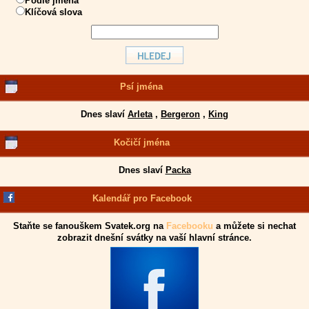
Podle jména
Klíčová slova
Psí jména
Dnes slaví
Arleta
,
Bergeron
,
King
Kočičí jména
Dnes slaví
Packa
Kalendář pro Facebook
Staňte se fanouškem Svatek.org na
Facebooku
a můžete si nechat
zobrazit dnešní svátky na vaší hlavní stránce.