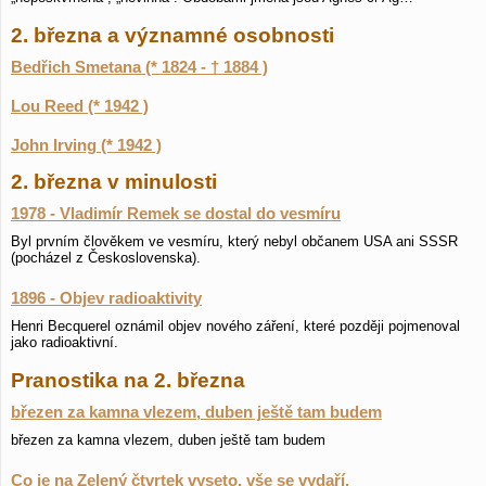
2. března a významné osobnosti
Bedřich Smetana (* 1824 - † 1884 )
Lou Reed (* 1942 )
John Irving (* 1942 )
2. března v minulosti
1978 - Vladimír Remek se dostal do vesmíru
Byl prvním člověkem ve vesmíru, který nebyl občanem USA ani SSSR
(pocházel z Československa).
1896 - Objev radioaktivity
Henri Becquerel oznámil objev nového záření, které později pojmenoval
jako radioaktivní.
Pranostika na 2. března
březen za kamna vlezem, duben ještě tam budem
březen za kamna vlezem, duben ještě tam budem
Co je na Zelený čtvrtek vyseto, vše se vydaří.