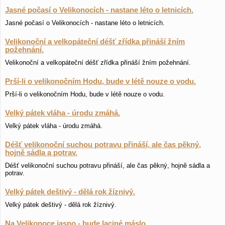
Jasné počasí o Velikonocích - nastane léto o letnicích.
Jasné počasí o Velikonocích - nastane léto o letnicích.
Velikonoční a velkopáteční déšť zřídka přináší žním
požehnání.
Velikonoční a velkopáteční déšť zřídka přináší žním požehnání.
Prší-li o velikonočním Hodu, bude v létě nouze o vodu.
Prší-li o velikonočním Hodu, bude v létě nouze o vodu.
Velký pátek vláha - úrodu zmáhá.
Velký pátek vláha - úrodu zmáhá.
Déšť velikonoční suchou potravu přináší, ale čas pěkný,
hojně sádla a potrav.
Déšť velikonoční suchou potravu přináší, ale čas pěkný, hojně sádla a
potrav.
Velký pátek deštivý - dělá rok žíznivý.
Velký pátek deštivý - dělá rok žíznivý.
Na Velikonoce jasno - bude laciné máslo.