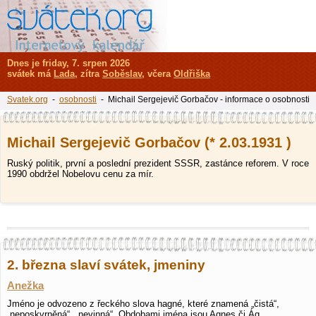
Dnes je friday, 7. srpen 2026
svátek má
Lada
, zítra
Soběslav
, včera
Oldřiška
Svatek.org
-
osobnosti
- Michail Sergejevič Gorbačov - informace o osobnosti
Michail Sergejevič Gorbačov (* 2.03.1931 )
Ruský politik, první a poslední prezident SSSR, zastánce reforem. V roce
1990 obdržel Nobelovu cenu za mír.
2. března slaví svátek, jmeniny
Anežka
Jméno je odvozeno z řeckého slova hagné, které znamená „čistá“,
„neposkvrněná“, „nevinná“. Obdobami jména jsou Agnes či Ág…