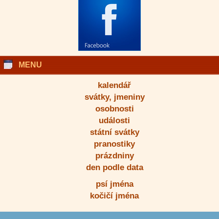
MENU
kalendář
svátky, jmeniny
osobnosti
události
státní svátky
pranostiky
prázdniny
den podle data
psí jména
kočičí jména