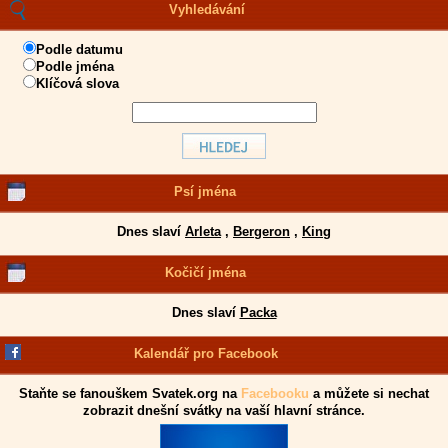
Vyhledávání
Podle datumu
Podle jména
Klíčová slova
Psí jména
Dnes slaví
Arleta
,
Bergeron
,
King
Kočičí jména
Dnes slaví
Packa
Kalendář pro Facebook
Staňte se fanouškem Svatek.org na
Facebooku
a můžete si nechat
zobrazit dnešní svátky na vaší hlavní stránce.