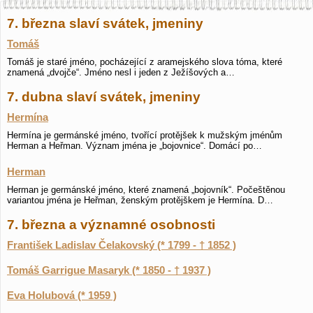
7. března slaví svátek, jmeniny
Tomáš
Tomáš je staré jméno, pocházející z aramejského slova tóma, které
znamená „dvojče“. Jméno nesl i jeden z Ježíšových a…
7. dubna slaví svátek, jmeniny
Hermína
Hermína je germánské jméno, tvořící protějšek k mužským jménům
Herman a Heřman. Význam jména je „bojovnice“. Domácí po…
Herman
Herman je germánské jméno, které znamená „bojovník“. Počeštěnou
variantou jména je Heřman, ženským protějškem je Hermína. D…
7. března a významné osobnosti
František Ladislav Čelakovský (* 1799 - † 1852 )
Tomáš Garrigue Masaryk (* 1850 - † 1937 )
Eva Holubová (* 1959 )