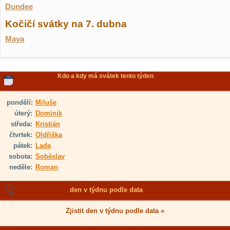
Dundee
Kočičí svátky na 7. dubna
Maya
Kdo a kdy má svátek tento týden
pondělí:
Miluše
úterý:
Dominik
středa:
Kristián
čtvrtek:
Oldřiška
pátek:
Lada
sobota:
Soběslav
neděle:
Roman
den v týdnu podle data
Zjistit den v týdnu podle data »