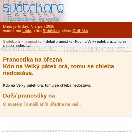
Dnes je friday, 7. srpen 2026
svátek má
Lada
, zítra
Soběslav
, včera
Oldřiška
Svatek.org
-
pranostiky
- detail pranostiky - Kdo na Velký pátek orá, tomu se
chleba nedostává. …
Pranostika na března
Kdo na Velký pátek orá, tomu se chleba
nedostává.
Kdo na Velký pátek orá, tomu se chleba nedostává.
Další pranostiky na
O svatém Tomáši sníh bředne na kaši.