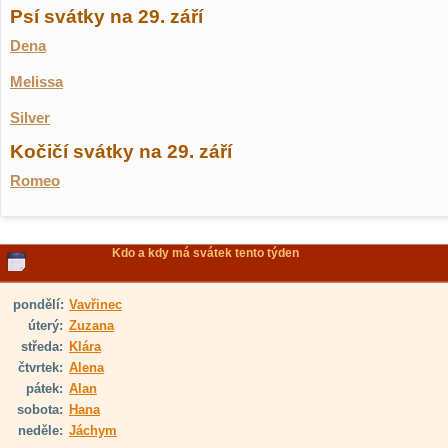
Psí svátky na 29. září
Dena
Melissa
Silver
Kočičí svátky na 29. září
Romeo
Kdo a kdy má svátek tento týden
pondělí:
Vavřinec
úterý:
Zuzana
středa:
Klára
čtvrtek:
Alena
pátek:
Alan
sobota:
Hana
neděle:
Jáchym