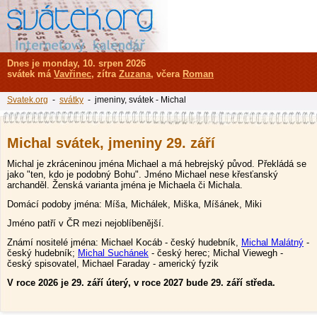
Dnes je monday, 10. srpen 2026
svátek má
Vavřinec
, zítra
Zuzana
, včera
Roman
Svatek.org
-
svátky
- jmeniny, svátek - Michal
Michal svátek, jmeniny 29. září
Michal je zkráceninou jména Michael a má hebrejský původ. Překládá se
jako "ten, kdo je podobný Bohu". Jméno Michael nese křesťanský
archanděl. Ženská varianta jména je Michaela či Michala.
Domácí podoby jména: Míša, Michálek, Miška, Míšánek, Miki
Jméno patří v ČR mezi nejoblíbenější.
Známí nositelé jména: Michael Kocáb - český hudebník,
Michal Malátný
-
český hudebník;
Michal Suchánek
- český herec; Michal Viewegh -
český spisovatel, Michael Faraday - americký fyzik
V roce 2026 je 29. září úterý, v roce 2027 bude 29. září středa.