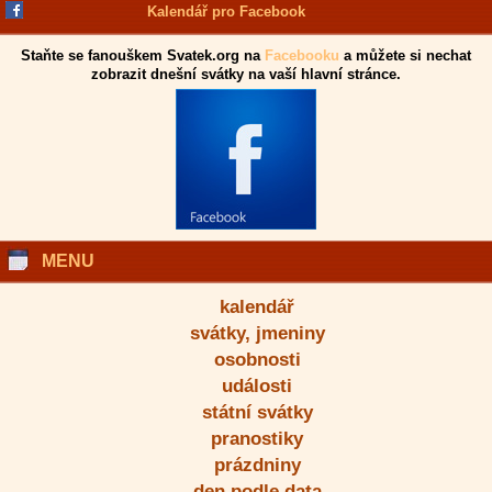
Kalendář pro Facebook
Staňte se fanouškem Svatek.org na
Facebooku
a můžete si nechat
zobrazit dnešní svátky na vaší hlavní stránce.
MENU
kalendář
svátky, jmeniny
osobnosti
události
státní svátky
pranostiky
prázdniny
den podle data