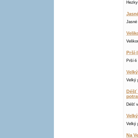
Hezky-
Jasné
Jasné 
Velik
Veliko
Prší-
Prší-l
Velký
Velký 
Déšť 
potra
Déšť v
Velký
Velký 
Na Ve