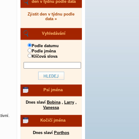
den v týdnu podle data
Zjistit den v týdnu podle
data »
Vyhledávání
Podle datumu
Podle jména
Klíčová slova
Psí jména
Dnes slaví
Bobina
,
Larry
,
Vanessa
tivní.
Kočičí jména
Dnes slaví
Porthos