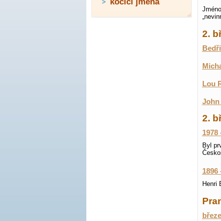
kočičí jména
Jméno 
„nevin
2. 
Bedři
Micha
Lou R
John 
2. b
1978 
Byl pr
Česko
1896 
Henri 
Pran
březe