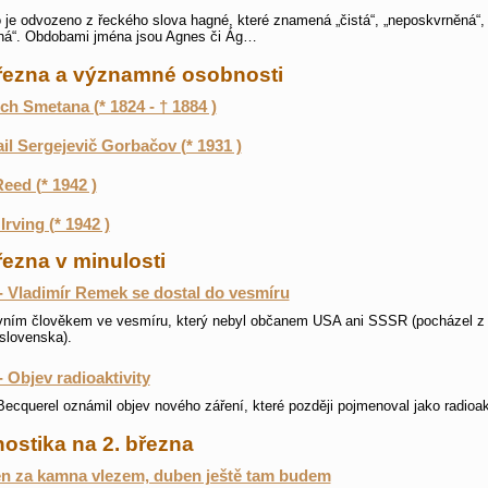
je odvozeno z řeckého slova hagné, které znamená „čistá“, „neposkvrněná“,
ná“. Obdobami jména jsou Agnes či Ág…
března a významné osobnosti
ch Smetana (* 1824 - † 1884 )
il Sergejevič Gorbačov (* 1931 )
eed (* 1942 )
Irving (* 1942 )
řezna v minulosti
- Vladimír Remek se dostal do vesmíru
vním člověkem ve vesmíru, který nebyl občanem USA ani SSSR (pocházel z
slovenska).
- Objev radioaktivity
Becquerel oznámil objev nového záření, které později pojmenoval jako radioak
ostika na 2. března
n za kamna vlezem, duben ještě tam budem