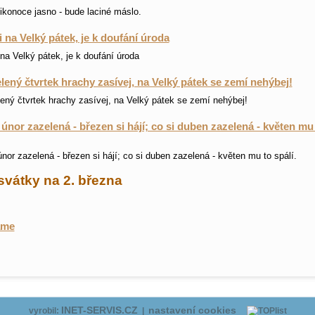
ikonoce jasno - bude laciné máslo.
li na Velký pátek, je k doufání úroda
i na Velký pátek, je k doufání úroda
lený čtvrtek hrachy zasívej, na Velký pátek se zemí nehýbej!
ený čtvrtek hrachy zasívej, na Velký pátek se zemí nehýbej!
 únor zazelená - březen si hájí; co si duben zazelená - květen mu
únor zazelená - březen si hájí; co si duben zazelená - květen mu to spálí.
svátky na 2. března
ame
INET-SERVIS.CZ
nastavení cookies
vyrobil:
|