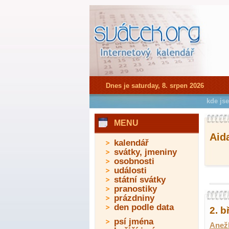
Dnes je saturday, 8. srpen 2026
kde js
MENU
Aida
kalendář
svátky, jmeniny
osobnosti
události
státní svátky
pranostiky
prázdniny
den podle data
2. b
psí jména
Anež