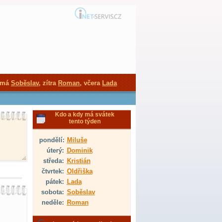
 má
Soběslav
, zítra
Roman
, včera
Lada
Kdo a kdy má svátek
tento týden
pondělí:
Miluše
úterý:
Dominik
středa:
Kristián
čtvrtek:
Oldřiška
pátek:
Lada
sobota:
Soběslav
neděle:
Roman