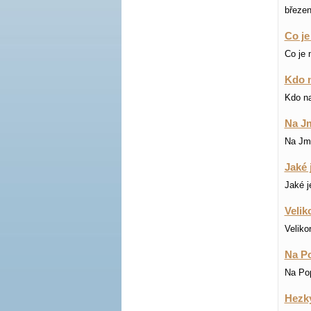
březe
Co je
Co je 
Kdo n
Kdo na
Na Jm
Na Jmé
Jaké 
Jaké j
Velik
Veliko
Na Po
Na Pop
Hezky