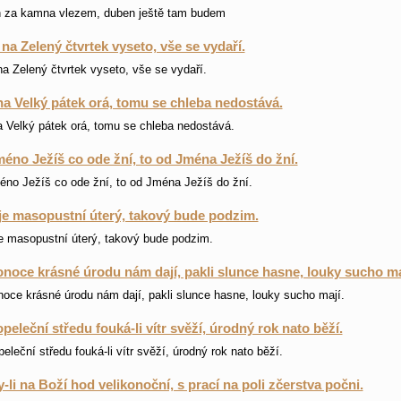
n za kamna vlezem, duben ještě tam budem
 na Zelený čtvrtek vyseto, vše se vydaří.
na Zelený čtvrtek vyseto, vše se vydaří.
a Velký pátek orá, tomu se chleba nedostává.
 Velký pátek orá, tomu se chleba nedostává.
éno Ježíš co ode žní, to od Jména Ježíš do žní.
no Ježíš co ode žní, to od Jména Ježíš do žní.
je masopustní úterý, takový bude podzim.
e masopustní úterý, takový bude podzim.
onoce krásné úrodu nám dají, pakli slunce hasne, louky sucho ma
noce krásné úrodu nám dají, pakli slunce hasne, louky sucho mají.
peleční středu fouká-li vítr svěží, úrodný rok nato běží.
eleční středu fouká-li vítr svěží, úrodný rok nato běží.
-li na Boží hod velikonoční, s prací na poli zčerstva počni.