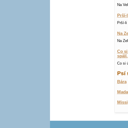
Na Vel
Prší-
Prší-l
Na Ze
Na Zel
Co si
spálí.
Co si 
Psí 
Bára
Mad
Missi