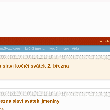
svátek
em:
Svatek.org
-
kočičí jména
- kočičí jméno - Aida
 slaví kočičí svátek 2. března
řezna slaví svátek, jmeniny
ka