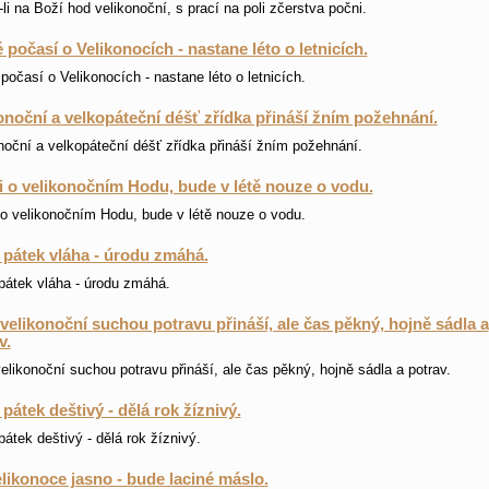
li na Boží hod velikonoční, s prací na poli zčerstva počni.
 počasí o Velikonocích - nastane léto o letnicích.
počasí o Velikonocích - nastane léto o letnicích.
onoční a velkopáteční déšť zřídka přináší žním požehnání.
noční a velkopáteční déšť zřídka přináší žním požehnání.
li o velikonočním Hodu, bude v létě nouze o vodu.
i o velikonočním Hodu, bude v létě nouze o vodu.
 pátek vláha - úrodu zmáhá.
pátek vláha - úrodu zmáhá.
velikonoční suchou potravu přináší, ale čas pěkný, hojně sádla a
v.
elikonoční suchou potravu přináší, ale čas pěkný, hojně sádla a potrav.
 pátek deštivý - dělá rok žíznivý.
pátek deštivý - dělá rok žíznivý.
likonoce jasno - bude laciné máslo.