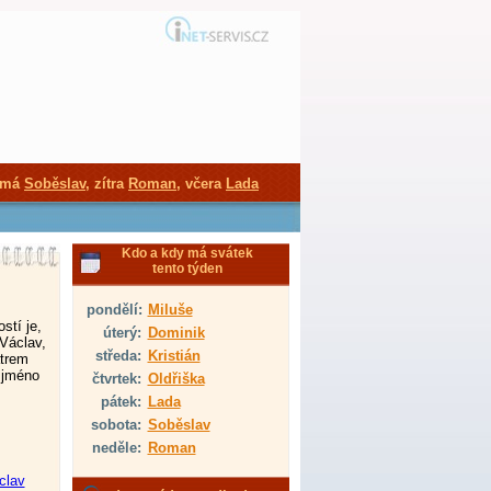
 má
Soběslav
, zítra
Roman
, včera
Lada
Kdo a kdy má svátek
tento týden
pondělí:
Miluše
stí je,
úterý:
Dominik
Václav,
středa:
Kristián
atrem
 jméno
čtvrtek:
Oldřiška
pátek:
Lada
sobota:
Soběslav
neděle:
Roman
clav