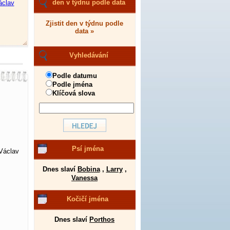
den v týdnu podle data
áclav
Zjistit den v týdnu podle
data »
Vyhledávání
Podle datumu
Podle jména
Klíčová slova
Psí jména
Václav
Dnes slaví
Bobina
,
Larry
,
Vanessa
Kočičí jména
Dnes slaví
Porthos