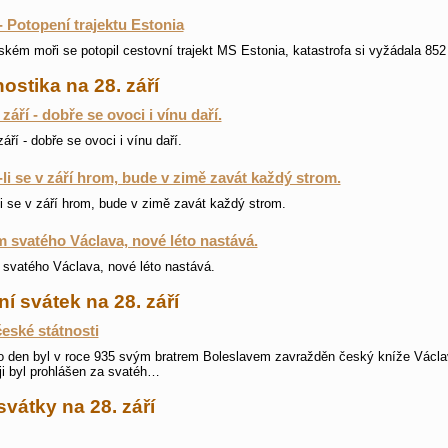
- Potopení trajektu Estonia
ském moři se potopil cestovní trajekt MS Estonia, katastrofa si vyžádala 852 
ostika na 28. září
 září - dobře se ovoci i vínu daří.
áří - dobře se ovoci i vínu daří.
li se v září hrom, bude v zimě zavát každý strom.
i se v září hrom, bude v zimě zavát každý strom.
 svatého Václava, nové léto nastává.
svatého Václava, nové léto nastává.
ní svátek na 28. září
eské státnosti
o den byl v roce 935 svým bratrem Boleslavem zavražděn český kníže Václa
i byl prohlášen za svatéh…
svátky na 28. září