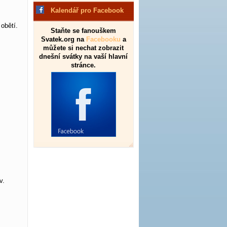
Kalendář pro Facebook
obětí.
Staňte se fanouškem
Svatek.org na
Facebooku
a
můžete si nechat zobrazit
dnešní svátky na vaší hlavní
stránce.
v.