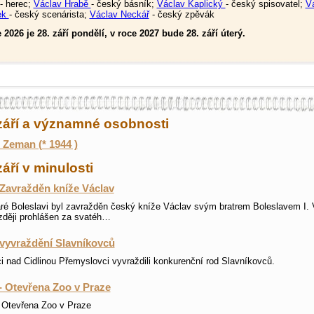
- herec;
Václav Hrabě
- český básník;
Václav Kaplický
- český spisovatel;
V
ek
- český scenárista;
Václav Neckář
- český zpěvák
 2026 je 28. září pondělí, v roce 2027 bude 28. září úterý.
září a významné osobnosti
 Zeman (* 1944 )
září v minulosti
 Zavražděn kníže Václav
ré Boleslavi byl zavražděn český kníže Václav svým bratrem Boleslavem I. 
zději prohlášen za svatéh…
 vyvraždění Slavníkovců
ci nad Cidlinou Přemyslovci vyvraždili konkurenční rod Slavníkovců.
- Otevřena Zoo v Praze
 Otevřena Zoo v Praze