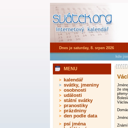
Dnes je saturday, 8. srpen 2026
kde js
MENU
Václ
kalendář
svátky, jmeniny
Jméno 
že ste
osobnosti
přemys
události
Bolesl
státní svátky
Václav
pranostiky
Domác
prázdniny
den podle data
Jméno 
psí jména
Známí 