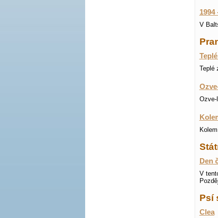
1994 
V Balt
Pran
Teplé
Teplé z
Ozve-
Ozve-l
Kolem
Kolem 
Stát
Den č
V tent
Pozděj
Psí 
Clea