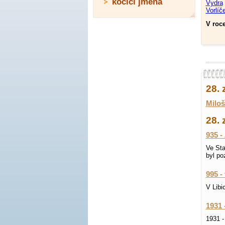
kočičí jména
Vydra
Vorlíč
V roce
28. 
Miloš
28. 
935 -
Ve Sta
byl po
995 -
V Libi
1931 
1931 -