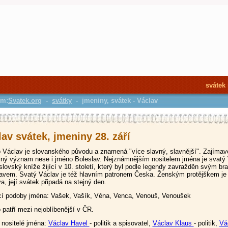
svátek
em:
Svatek.org
-
svátky
- jmeniny, svátek - Václav
av svátek, jmeniny 28. září
Václav je slovanského původu a znamená "více slavný, slavnější". Zajímavo
jný význam nese i jméno Boleslav. Nejznámnějším nositelem jména je svatý 
lovský kníže žijící v 10. století, který byl podle legendy zavražděn svým br
avem. Svatý Václav je též hlavním patronem Česka. Ženským protějškem je
a, její svátek připadá na stejný den.
í podoby jména: Vašek, Vašík, Véna, Venca, Venouš, Venoušek
patří mezi nejoblíbenější v ČR.
nositelé jména:
Václav Havel
- politik a spisovatel,
Václav Klaus
- politik,
Vá