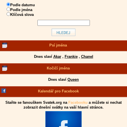
Podle datumu
Podle jména
Klíčová slova
Psí jména
Dnes slaví
Akar
,
Frankie
,
Chanel
Kočičí jména
Dnes slaví
Queen
Kalendář pro Facebook
Staňte se fanouškem Svatek.org na
Facebooku
a můžete si nechat
zobrazit dnešní svátky na vaší hlavní stránce.