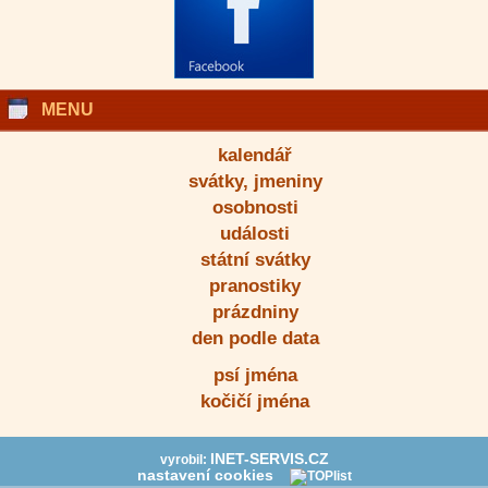
MENU
kalendář
svátky, jmeniny
osobnosti
události
státní svátky
pranostiky
prázdniny
den podle data
psí jména
kočičí jména
INET-SERVIS.CZ
vyrobil:
nastavení cookies