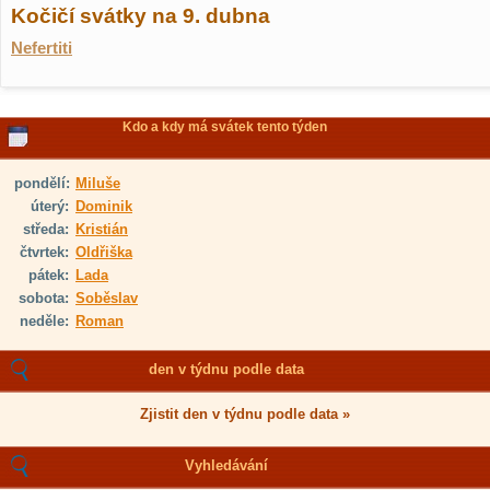
Kočičí svátky na 9. dubna
Nefertiti
Kdo a kdy má svátek tento týden
pondělí:
Miluše
úterý:
Dominik
středa:
Kristián
čtvrtek:
Oldřiška
pátek:
Lada
sobota:
Soběslav
neděle:
Roman
den v týdnu podle data
Zjistit den v týdnu podle data »
Vyhledávání