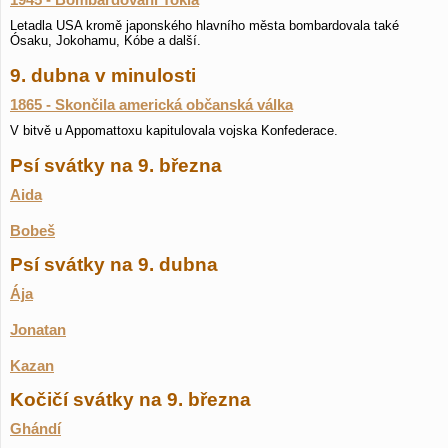
1945 - Bombardování Tokia
Letadla USA kromě japonského hlavního města bombardovala také
Ósaku, Jokohamu, Kóbe a další.
9. dubna v minulosti
1865 - Skončila americká občanská válka
V bitvě u Appomattoxu kapitulovala vojska Konfederace.
Psí svátky na 9. března
Aida
Bobeš
Psí svátky na 9. dubna
Ája
Jonatan
Kazan
Kočičí svátky na 9. března
Ghándí