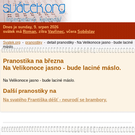
Dnes je sunday, 9. srpen 2026
svátek má
Roman
, zítra
Vavřinec
, včera
Soběslav
Svatek.org
-
pranostiky
- detail pranostiky - Na Velikonoce jasno - bude laciné
máslo.
Pranostika na března
Na Velikonoce jasno - bude laciné máslo.
Na Velikonoce jasno - bude laciné máslo.
Další pranostiky na
Na svatého Františka déšť - neurodí se brambory.