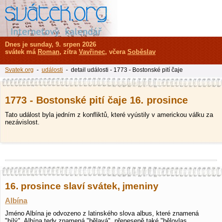
Dnes je sunday, 9. srpen 2026
svátek má
Roman
, zítra
Vavřinec
, včera
Soběslav
Svatek.org
-
události
- detail události - 1773 - Bostonské pití čaje
1773 - Bostonské pití čaje 16. prosince
Tato událost byla jedním z konfliktů, které vyústily v americkou válku za
nezávislost.
16. prosince slaví svátek, jmeniny
Albína
Jméno Albína je odvozeno z latinského slova albus, které znamená
"bílý". Albína tedy znamená "bělavá", přeneseně také "bělovlas…