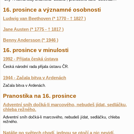
16. prosince a významné osobnosti
Ludwig van Beethoven (* 1770 - † 1827 )
Jane Austen (* 1775 - † 1817 )
Benny Andersson (* 1946 )
16. prosince v minulosti
1992 - Přijata česká ústava
Česká národní rada přijala ústavu ČR.
1944 - Začala bitva v Ardenách
Začala bitva v Ardenách.
Pranostika na 16. prosince
Adventní sníh dočká-li marcového, nebudeš jídat, sedláčku,
chleba režného.
Adventní sníh dočká-li marcového, nebudeš jídat, sedláčku, chleba
režného.
Natálie po světech chodí, jednou se otočí a nic nevidí.