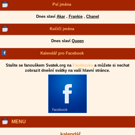
Psí jména
Dnes slaví
Akar
,
Frankie
,
Chanel
Kočičí jména
Dnes slaví
Queen
Kalendář pro Facebook
Staňte se fanouškem Svatek.org na
Facebooku
a můžete si nechat
zobrazit dnešní svátky na vaší hlavní stránce.
MENU
kalendář