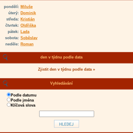
pondělí:
Miluše
úterý:
Dominik
středa:
Kristián
čtvrtek:
Oldřiška
pátek:
Lada
sobota:
Soběslav
neděle:
Roman
den v týdnu podle data
Zjistit den v týdnu podle data »
Vyhledávání
Podle datumu
Podle jména
Klíčová slova