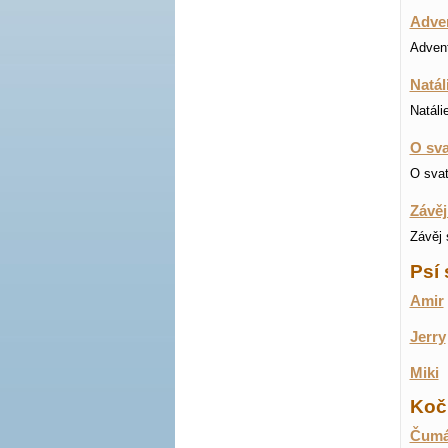
Adven
Advent
Natál
Natáli
O sva
O svat
Závěj
Závěj 
Psí 
Amir
Jerry
Miki
Koči
Čumá