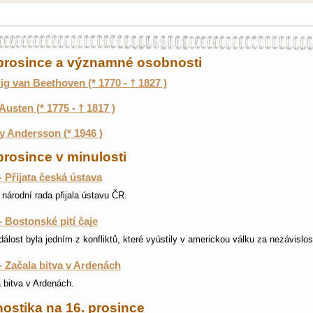
 prosince a významné osobnosti
g van Beethoven (* 1770 - † 1827 )
Austen (* 1775 - † 1817 )
 Andersson (* 1946 )
prosince v minulosti
- Přijata česká ústava
národní rada přijala ústavu ČR.
- Bostonské pití čaje
dálost byla jedním z konfliktů, které vyústily v americkou válku za nezávislos
- Začala bitva v Ardenách
 bitva v Ardenách.
ostika na 16. prosince