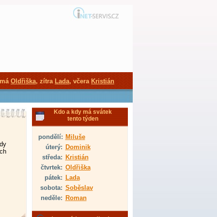
 má
Oldřiška
, zítra
Lada
, včera
Kristián
Kdo a kdy má svátek
tento týden
pondělí:
Miluše
edy
úterý:
Dominik
ách
středa:
Kristián
čtvrtek:
Oldřiška
pátek:
Lada
sobota:
Soběslav
neděle:
Roman