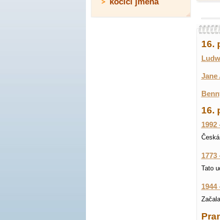
kočičí jména
16.
Ludwi
Jane 
Benny
16. 
1992 
Česká 
1773 
Tato u
1944 
Začala
Pran