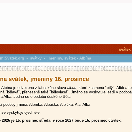
svátek
em:
Svatek.org
-
svátky
- jmeniny, svátek - Albína
ína svátek, jmeniny 16. prosince
Albína je odvozeno z latinského slova
albus
, které znamená "bílý". Albína t
á "bělavá", přeneseně také "bělovlasá". Jméno se vyskytuje ještě v podob
 a Alba. Jedná se o obdobu českého Běla.
 podoby jména: Albínka, Albuška, Albička, Ala, Alba
se vyskytuje ojediněle.
 2026 je 16. prosinec středa, v roce 2027 bude 16. prosinec čtvrtek.