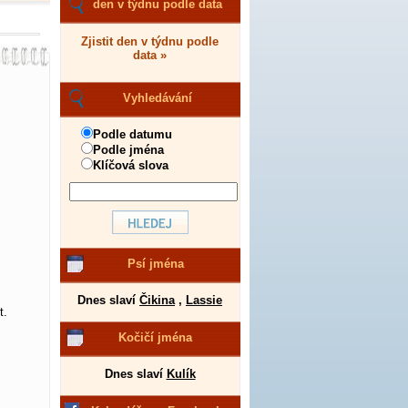
den v týdnu podle data
Zjistit den v týdnu podle
data »
Vyhledávání
Podle datumu
Podle jména
Klíčová slova
Psí jména
Dnes slaví
Čikina
,
Lassie
t.
Kočičí jména
Dnes slaví
Kulík