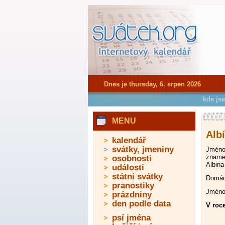
Dnes je thursday, 6. srpen 2026
kde js
MENU
Alb
kalendář
svátky, jmeniny
Jméno 
znamen
osobnosti
Albina
události
státní svátky
Domácí
pranostiky
Jméno 
prázdniny
den podle data
V roce
psí jména