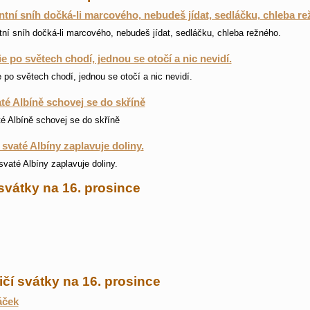
tní sníh dočká-li marcového, nebudeš jídat, sedláčku, chleba re
ní sníh dočká-li marcového, nebudeš jídat, sedláčku, chleba režného.
ie po světech chodí, jednou se otočí a nic nevidí.
e po světech chodí, jednou se otočí a nic nevidí.
té Albíně schovej se do skříně
é Albíně schovej se do skříně
 svaté Albíny zaplavuje doliny.
svaté Albíny zaplavuje doliny.
svátky na 16. prosince
čí svátky na 16. prosince
ček