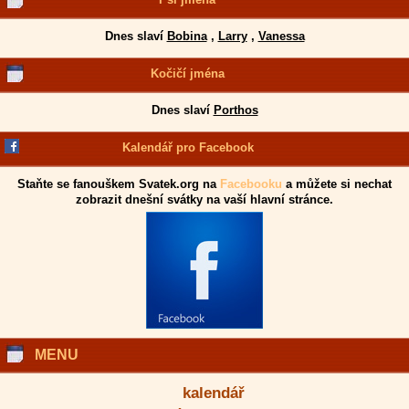
Dnes slaví
Bobina
,
Larry
,
Vanessa
Kočičí jména
Dnes slaví
Porthos
Kalendář pro Facebook
Staňte se fanouškem Svatek.org na
Facebooku
a můžete si nechat
zobrazit dnešní svátky na vaší hlavní stránce.
MENU
kalendář