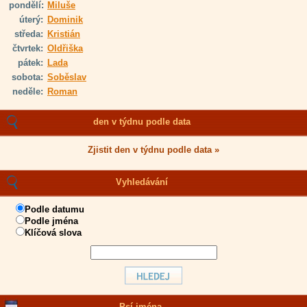
pondělí:
Miluše
úterý:
Dominik
středa:
Kristián
čtvrtek:
Oldřiška
pátek:
Lada
sobota:
Soběslav
neděle:
Roman
den v týdnu podle data
Zjistit den v týdnu podle data »
Vyhledávání
Podle datumu
Podle jména
Klíčová slova
Psí jména