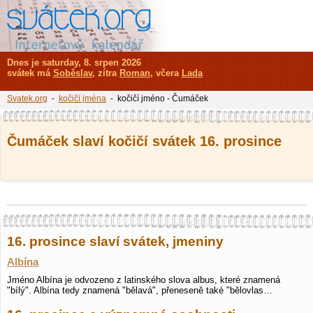
Dnes je saturday, 8. srpen 2026
svátek má
Soběslav
, zítra
Roman
, včera
Lada
Svatek.org
-
kočičí jména
- kočičí jméno - Čumáček
Čumáček slaví kočičí svátek 16. prosince
16. prosince slaví svátek, jmeniny
Albína
Jméno Albína je odvozeno z latinského slova albus, které znamená
"bílý". Albína tedy znamená "bělavá", přeneseně také "bělovlas…