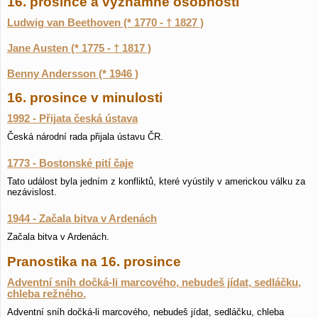
16. prosince a významné osobnosti
Ludwig van Beethoven (* 1770 - † 1827 )
Jane Austen (* 1775 - † 1817 )
Benny Andersson (* 1946 )
16. prosince v minulosti
1992 - Přijata česká ústava
Česká národní rada přijala ústavu ČR.
1773 - Bostonské pití čaje
Tato událost byla jedním z konfliktů, které vyústily v americkou válku za
nezávislost.
1944 - Začala bitva v Ardenách
Začala bitva v Ardenách.
Pranostika na 16. prosince
Adventní sníh dočká-li marcového, nebudeš jídat, sedláčku,
chleba režného.
Adventní sníh dočká-li marcového, nebudeš jídat, sedláčku, chleba