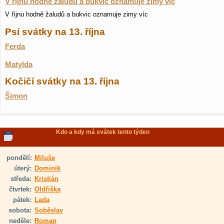
V říjnu hodně žaludů a bukvic oznamuje zimy víc
V říjnu hodně žaludů a bukvic oznamuje zimy víc
Psí svátky na 13. října
Ferda
Matylda
Kočičí svátky na 13. října
Šimon
Kdo a kdy má svátek tento týden
pondělí:
Miluše
úterý:
Dominik
středa:
Kristián
čtvrtek:
Oldřiška
pátek:
Lada
sobota:
Soběslav
neděle:
Roman