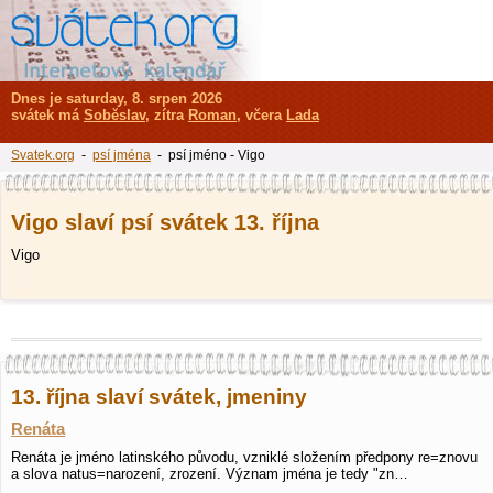
Dnes je saturday, 8. srpen 2026
svátek má
Soběslav
, zítra
Roman
, včera
Lada
Svatek.org
-
psí jména
- psí jméno - Vigo
Vigo slaví psí svátek 13. října
Vigo
13. října slaví svátek, jmeniny
Renáta
Renáta je jméno latinského původu, vzniklé složením předpony re=znovu
a slova natus=narození, zrození. Význam jména je tedy "zn…