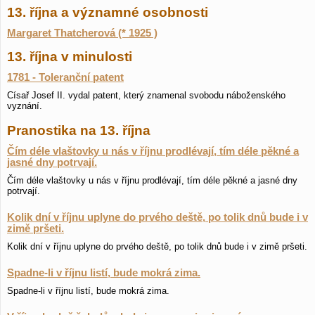
13. října a významné osobnosti
Margaret Thatcherová (* 1925 )
13. října v minulosti
1781 - Toleranční patent
Císař Josef II. vydal patent, který znamenal svobodu náboženského
vyznání.
Pranostika na 13. října
Čím déle vlaštovky u nás v říjnu prodlévají, tím déle pěkné a
jasné dny potrvají.
Čím déle vlaštovky u nás v říjnu prodlévají, tím déle pěkné a jasné dny
potrvají.
Kolik dní v říjnu uplyne do prvého deště, po tolik dnů bude i v
zimě pršeti.
Kolik dní v říjnu uplyne do prvého deště, po tolik dnů bude i v zimě pršeti.
Spadne-li v říjnu listí, bude mokrá zima.
Spadne-li v říjnu listí, bude mokrá zima.