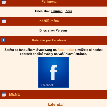
Psí jména
Dnes slaví
Damián
,
Zora
Kočičí jména
Dnes slaví
Perseus
Kalendář pro Facebook
Staňte se fanouškem Svatek.org na
Facebooku
a můžete si nechat
zobrazit dnešní svátky na vaší hlavní stránce.
MENU
kalendář