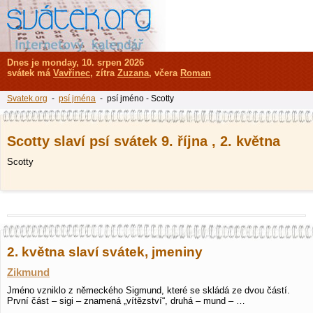
Dnes je monday, 10. srpen 2026
svátek má
Vavřinec
, zítra
Zuzana
, včera
Roman
Svatek.org
-
psí jména
- psí jméno - Scotty
Scotty slaví psí svátek 9. října , 2. května
Scotty
2. května slaví svátek, jmeniny
Zikmund
Jméno vzniklo z německého Sigmund, které se skládá ze dvou částí.
První část – sigi – znamená „vítězství“, druhá – mund – …