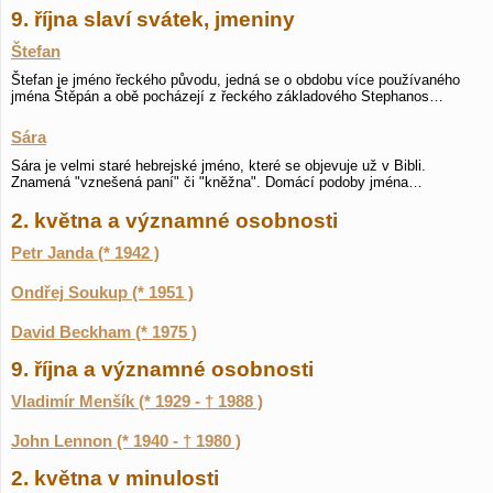
9. října slaví svátek, jmeniny
Štefan
Štefan je jméno řeckého původu, jedná se o obdobu více používaného
jména Štěpán a obě pocházejí z řeckého základového Stephanos…
Sára
Sára je velmi staré hebrejské jméno, které se objevuje už v Bibli.
Znamená "vznešená paní" či "kněžna". Domácí podoby jména…
2. května a významné osobnosti
Petr Janda (* 1942 )
Ondřej Soukup (* 1951 )
David Beckham (* 1975 )
9. října a významné osobnosti
Vladimír Menšík (* 1929 - † 1988 )
John Lennon (* 1940 - † 1980 )
2. května v minulosti