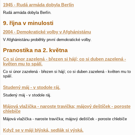
1945 - Rudá armáda dobyla Berlín
Rudá armáda dobyla Berlín.
9. října v minulosti
2004 - Demokratické volby v Afghánistánu
V Afghánistánu proběhly první demokratické volby.
Pranostika na 2. května
Co si únor zazelená - březen si hájí; co si duben zazelená -
květen mu to spálí.
Co si únor zazelená - březen si hájí; co si duben zazelená - květen mu to
spálí.
Studený máj - v stodole ráj.
Studený máj - v stodole ráj.
Májová vlažička - naroste travička; májový deštíček - poroste
chlebíče
Májová vlažička - naroste travička; májový deštíček - poroste chlebíče
Když se v máji blýská, sedlák si výská.