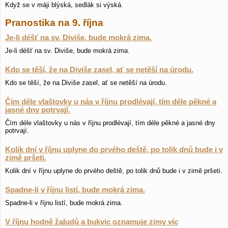
Když se v máji blýská, sedlák si výská.
Pranostika na 9. října
Je-li déšť na sv. Diviše, bude mokrá zima.
Je-li déšť na sv. Diviše, bude mokrá zima.
Kdo se těší, že na Diviše zasel, ať se netěší na úrodu.
Kdo se těší, že na Diviše zasel, ať se netěší na úrodu.
Čím déle vlaštovky u nás v říjnu prodlévají, tím déle pěkné a
jasné dny potrvají.
Čím déle vlaštovky u nás v říjnu prodlévají, tím déle pěkné a jasné dny
potrvají.
Kolik dní v říjnu uplyne do prvého deště, po tolik dnů bude i v
zimě pršeti.
Kolik dní v říjnu uplyne do prvého deště, po tolik dnů bude i v zimě pršeti.
Spadne-li v říjnu listí, bude mokrá zima.
Spadne-li v říjnu listí, bude mokrá zima.
V říjnu hodně žaludů a bukvic oznamuje zimy víc