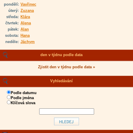
pondělí:
Vavřinec
úterý:
Zuzana
středa:
Klára
čtvrtek:
Alena
pátek:
Alan
sobota:
Hana
neděle:
Jáchym
den v týdnu podle data
Zjistit den v týdnu podle data »
Vyhledávání
Podle datumu
Podle jména
Klíčová slova