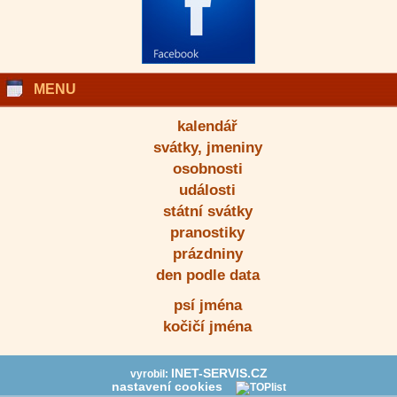
MENU
kalendář
svátky, jmeniny
osobnosti
události
státní svátky
pranostiky
prázdniny
den podle data
psí jména
kočičí jména
INET-SERVIS.CZ
vyrobil:
nastavení cookies