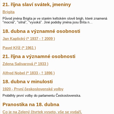
21. října slaví svátek, jmeniny
Brigita
Původ jména Brigita je ve starém keltském slově brigh, které znamená
"mocná", "silná", "vysoká". Jiné podoby jména jsou Brita n…
18. dubna a významné osobnosti
Jan Kaplický (* 1937 - † 2009 )
Pavel Kříž (* 1961 )
21. října a významné osobnosti
Zdena Salivarová (* 1933 )
Alfred Nobel (* 1833 - † 1896 )
18. dubna v minulosti
1920 - První československé volby
Proběhly první volby do parlamentu Československa.
Pranostika na 18. dubna
Co je na Zelený čtvrtek vyseto, vše se vydaří.