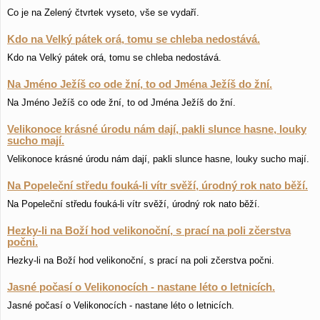
Co je na Zelený čtvrtek vyseto, vše se vydaří.
Kdo na Velký pátek orá, tomu se chleba nedostává.
Kdo na Velký pátek orá, tomu se chleba nedostává.
Na Jméno Ježíš co ode žní, to od Jména Ježíš do žní.
Na Jméno Ježíš co ode žní, to od Jména Ježíš do žní.
Velikonoce krásné úrodu nám dají, pakli slunce hasne, louky
sucho mají.
Velikonoce krásné úrodu nám dají, pakli slunce hasne, louky sucho mají.
Na Popeleční středu fouká-li vítr svěží, úrodný rok nato běží.
Na Popeleční středu fouká-li vítr svěží, úrodný rok nato běží.
Hezky-li na Boží hod velikonoční, s prací na poli zčerstva
počni.
Hezky-li na Boží hod velikonoční, s prací na poli zčerstva počni.
Jasné počasí o Velikonocích - nastane léto o letnicích.
Jasné počasí o Velikonocích - nastane léto o letnicích.