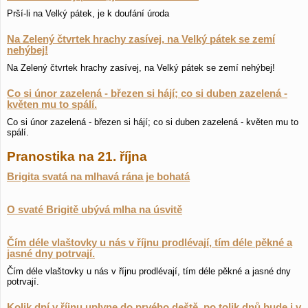
Prší-li na Velký pátek, je k doufání úroda
Na Zelený čtvrtek hrachy zasívej, na Velký pátek se zemí
nehýbej!
Na Zelený čtvrtek hrachy zasívej, na Velký pátek se zemí nehýbej!
Co si únor zazelená - březen si hájí; co si duben zazelená -
květen mu to spálí.
Co si únor zazelená - březen si hájí; co si duben zazelená - květen mu to
spálí.
Pranostika na 21. října
Brigita svatá na mlhavá rána je bohatá
O svaté Brigitě ubývá mlha na úsvitě
Čím déle vlaštovky u nás v říjnu prodlévají, tím déle pěkné a
jasné dny potrvají.
Čím déle vlaštovky u nás v říjnu prodlévají, tím déle pěkné a jasné dny
potrvají.
Kolik dní v říjnu uplyne do prvého deště, po tolik dnů bude i v