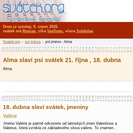
Dnes je sunday, 9. srpen 2026
svátek má
Roman
, zítra
Vavřinec
, včera
Soběslav
Svatek.org
-
psí jména
- psí jméno - Alma
Alma slaví psí svátek 21. října , 18. dubna
Alma
18. dubna slaví svátek, jmeniny
Valérie
Jméno Valérie je patrně odvozeno od latinských jmen Valentinus a
Valerius, která vznikla ze základového slova valens. To znamen…