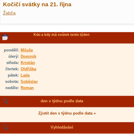
Kočičí svátky na 21. října
Žabža
Kdo a kdy má svátek tento týden
pondělí:
Miluše
úterý:
Dominik
středa:
Kristián
čtvrtek:
Oldřiška
pátek:
Lada
sobota:
Soběslav
neděle:
Roman
den v týdnu podle data
Zjistit den v týdnu podle data »
Vyhledávání