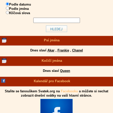
Podle datumu
Podle jména
Klíčová slova
Psí jména
Dnes slaví
Akar
,
Frankie
,
Chanel
Kočičí jména
Dnes slaví
Queen
Kalendář pro Facebook
Staňte se fanouškem Svatek.org na
Facebooku
a můžete si nechat
zobrazit dnešní svátky na vaší hlavní stránce.