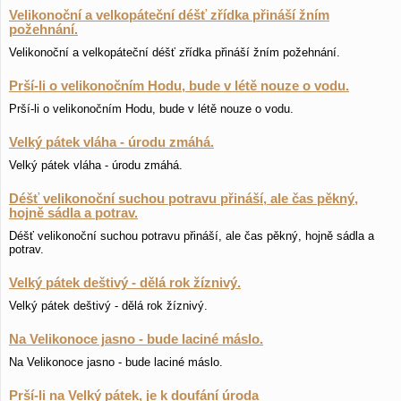
Velikonoční a velkopáteční déšť zřídka přináší žním
požehnání.
Velikonoční a velkopáteční déšť zřídka přináší žním požehnání.
Prší-li o velikonočním Hodu, bude v létě nouze o vodu.
Prší-li o velikonočním Hodu, bude v létě nouze o vodu.
Velký pátek vláha - úrodu zmáhá.
Velký pátek vláha - úrodu zmáhá.
Déšť velikonoční suchou potravu přináší, ale čas pěkný,
hojně sádla a potrav.
Déšť velikonoční suchou potravu přináší, ale čas pěkný, hojně sádla a
potrav.
Velký pátek deštivý - dělá rok žíznivý.
Velký pátek deštivý - dělá rok žíznivý.
Na Velikonoce jasno - bude laciné máslo.
Na Velikonoce jasno - bude laciné máslo.
Prší-li na Velký pátek, je k doufání úroda