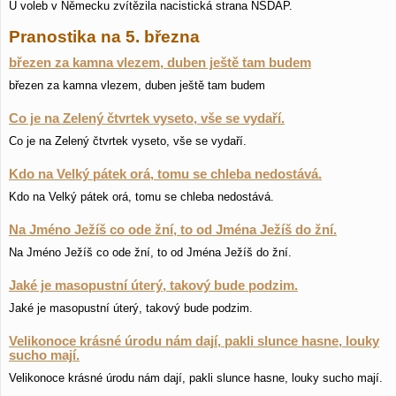
U voleb v Německu zvítězila nacistická strana NSDAP.
Pranostika na 5. března
březen za kamna vlezem, duben ještě tam budem
březen za kamna vlezem, duben ještě tam budem
Co je na Zelený čtvrtek vyseto, vše se vydaří.
Co je na Zelený čtvrtek vyseto, vše se vydaří.
Kdo na Velký pátek orá, tomu se chleba nedostává.
Kdo na Velký pátek orá, tomu se chleba nedostává.
Na Jméno Ježíš co ode žní, to od Jména Ježíš do žní.
Na Jméno Ježíš co ode žní, to od Jména Ježíš do žní.
Jaké je masopustní úterý, takový bude podzim.
Jaké je masopustní úterý, takový bude podzim.
Velikonoce krásné úrodu nám dají, pakli slunce hasne, louky
sucho mají.
Velikonoce krásné úrodu nám dají, pakli slunce hasne, louky sucho mají.