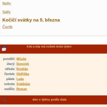
Nelly
Sally
Kočičí svátky na 5. března
Čertík
Kdo a kdy má svátek tento týden
pondělí:
Miluše
úterý:
Dominik
středa:
Kristián
čtvrtek:
Oldřiška
pátek:
Lada
sobota:
Soběslav
neděle:
Roman
den v týdnu podle data