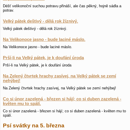
Déšť velikonoční suchou potravu přináší, ale čas pěkný, hojně sádla a
potrav.
Velký pátek deštivý - dělá rok žíznivý.
Velký pátek deštivý - dělá rok žíznivý.
Na Velikonoce jasno - bude laciné máslo.
Na Velikonoce jasno - bude laciné máslo.
Prší-li na Velký pátek, je k doufání úroda
Prší-li na Velký pátek, je k doufání úroda
Na Zelený čtvrtek hrachy zasívej, na Velký pátek se zemí
nehýbej!
Na Zelený čtvrtek hrachy zasívej, na Velký pátek se zemí nehýbej!
Co si únor zazelená - březen si hájí; co si duben zazelená -
květen mu to spálí.
Co si únor zazelená - březen si hájí; co si duben zazelená - květen mu to
spálí.
Psí svátky na 5. března