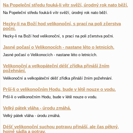
Na Popeleční středu fouká-li vítr svěží, úrodný rok nato běží.
Na Popeleční středu fouká-li vítr svěží, úrodný rok nato běží.
Hezky-li na Boží hod velikonoční, s prací na poli zčerstva
počni.
Hezky-li na Boží hod velikonoční, s prací na poli zčerstva počni.
Jasné počasí o Velikonocích - nastane léto o letnicích.
Jasné počasí o Velikonocích - nastane léto o letnicích.
Velikonoční a velkopáteční déšť zřídka přináší žním
požehnání.
Velikonoční a velkopáteční déšť zřídka přináší žním požehnání.
Prší-li o velikonočním Hodu, bude v létě nouze o vodu.
Prší-li o velikonočním Hodu, bude v létě nouze o vodu.
Velký pátek vláha - úrodu zmáhá.
Velký pátek vláha - úrodu zmáhá.
Déšť velikonoční suchou potravu přináší, ale čas pěkný,
hojně sádla a potrav.