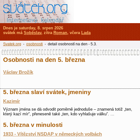
Dnes je saturday, 8. srpen 2026
svátek má
Soběslav
, zítra
Roman
, včera
Lada
Svatek.org
-
osobnosti
- detail osobností na den - 5.3.
Osobnosti na den 5. března
Václav Brožík
5. března slaví svátek, jmeniny
Kazimír
Význam jména se dá odvodit poměrně jednoduše – znamená totiž „ten,
který kazí mír“, přeneseně také „ten, kdo vyhlašuje válku“. …
5. března v minulosti
1933 - Vítězství NSDAP v německých volbách