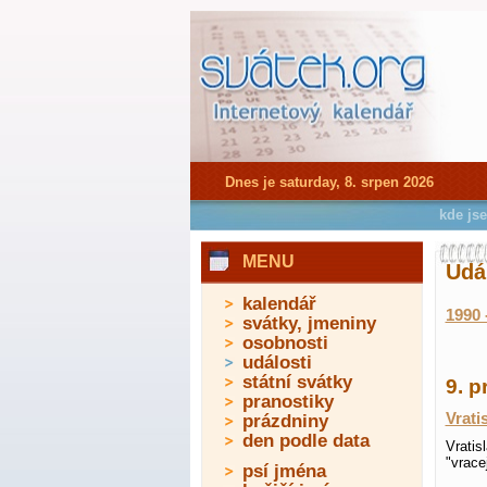
Dnes je saturday, 8. srpen 2026
kde js
MENU
Udá
kalendář
1990 
svátky, jmeniny
osobnosti
události
státní svátky
9. p
pranostiky
Vrati
prázdniny
den podle data
Vratis
"vrace
psí jména