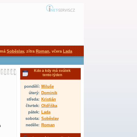
 má
Soběslav
, zítra
Roman
, včera
Lada
Kdo a kdy má svátek
tento týden
pondělí:
Miluše
úterý:
Dominik
středa:
Kristián
čtvrtek:
Oldřiška
pátek:
Lada
sobota:
Soběslav
neděle:
Roman
á