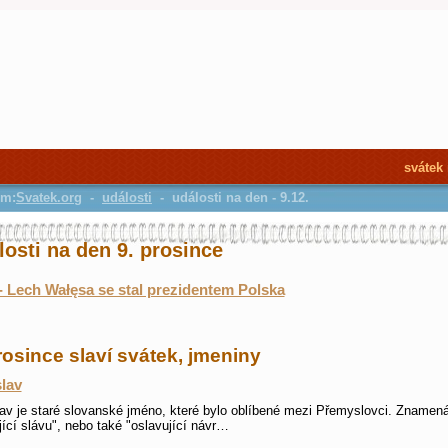
svátek
em:
Svatek.org
-
události
- události na den - 9.12.
losti na den 9. prosince
- Lech Wałęsa se stal prezidentem Polska
rosince slaví svátek, jmeniny
slav
lav je staré slovanské jméno, které bylo oblíbené mezi Přemyslovci. Znamen
jící slávu", nebo také "oslavující návr…