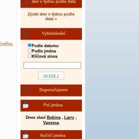
den v týdnu podle data
Zjistit den v týdnu podle
data »
Vyhledávání
žného.
Podle datumu
Podle jména
Klíčová slova
Doporučujeme
Psí jména
Dnes slaví
Bobina
,
Larry
,
Vanessa
Kočičí jména