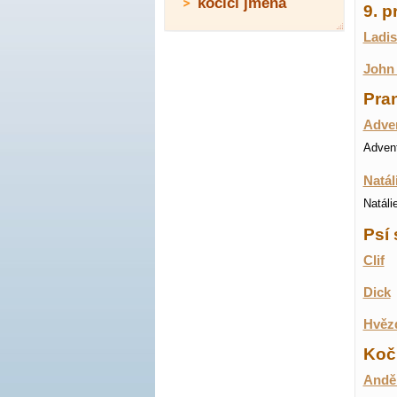
kočičí jména
9. 
Ladis
John 
Pran
Adven
Advent
Natál
Natáli
Psí 
Clif
Dick
Hvěz
Koči
Anděl