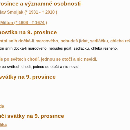
prosince a významné osobnosti
lav Smoljak (* 1931 - † 2010 )
Milton (* 1608 - † 1674 )
ostika na 9. prosince
tní sníh dočká-li marcového, nebudeš jídat, sedláčku, chleba re
ní sníh dočká-li marcového, nebudeš jídat, sedláčku, chleba režného.
ie po světech chodí, jednou se otočí a nic nevidí.
e po světech chodí, jednou se otočí a nic nevidí.
svátky na 9. prosince
da
čí svátky na 9. prosince
ika