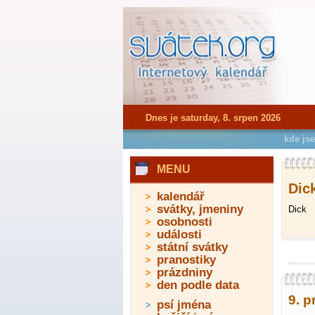
Dnes je saturday, 8. srpen 2026
kde js
MENU
Dick
kalendář
svátky, jmeniny
Dick
osobnosti
události
státní svátky
pranostiky
prázdniny
den podle data
9. p
psí jména