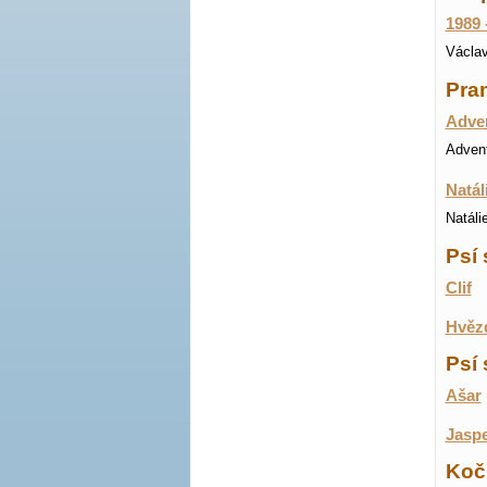
1989 
Václav
Pran
Adven
Advent
Natál
Natáli
Psí 
Clif
Hvěz
Psí 
Ašar
Jasp
Koči