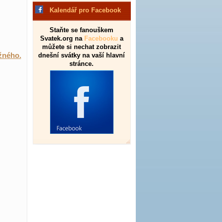
Kalendář pro Facebook
Staňte se fanouškem
Svatek.org na
Facebooku
a
můžete si nechat zobrazit
žného.
dnešní svátky na vaší hlavní
stránce.