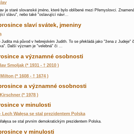
slav
lav je staré slovanské jméno, které bylo oblíbené mezi Přemyslovci. Znamen
jící slávu", nebo také "oslavující návr…
prosince slaví svátek, jmeniny
a
Judita má původ v hebrejském Judith. To se překládá jako "žena z Judeje" č
ka". Další význam je "velebná" či …
prosince a významné osobnosti
lav Smoljak (* 1931 - † 2010 )
Milton (* 1608 - † 1674 )
 prosince a významné osobnosti
Kirschner (* 1978 )
rosince v minulosti
- Lech Wałęsa se stal prezidentem Polska
ałęsa se stal prvním demokratickým prezidentem Polska.
prosince v minulosti