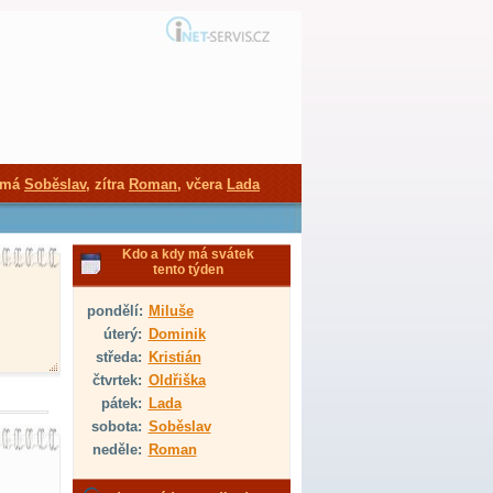
 má
Soběslav
, zítra
Roman
, včera
Lada
Kdo a kdy má svátek
tento týden
pondělí:
Miluše
úterý:
Dominik
středa:
Kristián
čtvrtek:
Oldřiška
pátek:
Lada
sobota:
Soběslav
neděle:
Roman