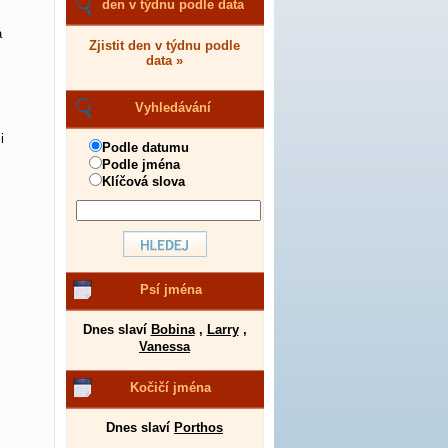
den v týdnu podle data
á
Zjistit den v týdnu podle
data »
Vyhledávání
i
Podle datumu
Podle jména
Klíčová slova
Psí jména
Dnes slaví
Bobina
,
Larry
,
Vanessa
Kočičí jména
Dnes slaví
Porthos