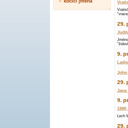
kočičí jména
Vrati
Vratis
"vrace
29. 
Judit
Jméno 
"židov
9. 
Ladis
John 
29.
Jana 
9. p
1990 
Lech W
29. 