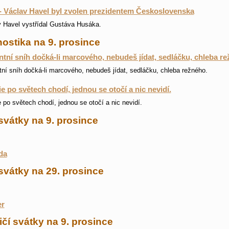
- Václav Havel byl zvolen prezidentem Československa
 Havel vystřídal Gustáva Husáka.
ostika na 9. prosince
tní sníh dočká-li marcového, nebudeš jídat, sedláčku, chleba re
ní sníh dočká-li marcového, nebudeš jídat, sedláčku, chleba režného.
ie po světech chodí, jednou se otočí a nic nevidí.
e po světech chodí, jednou se otočí a nic nevidí.
svátky na 9. prosince
da
svátky na 29. prosince
er
čí svátky na 9. prosince