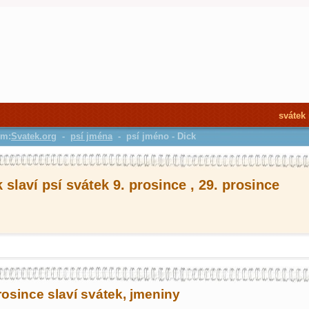
svátek
em:
Svatek.org
-
psí jména
- psí jméno - Dick
 slaví psí svátek 9. prosince , 29. prosince
rosince slaví svátek, jmeniny