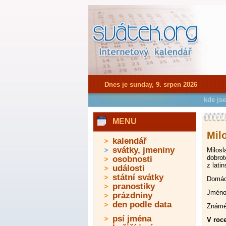
Dnes je sunday, 9. srpen 2026
kde js
MENU
Mil
kalendář
svátky, jmeniny
Milosl
dobrot
osobnosti
z lati
události
státní svátky
Domácí
pranostiky
Jméno
prázdniny
den podle data
Známé 
psí jména
V roce