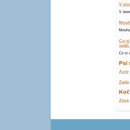
V úno
V únor
Mnoho
Mnoho 
Co si
spálí.
Co si 
Psí 
Azor
Zada
Koči
Zeus