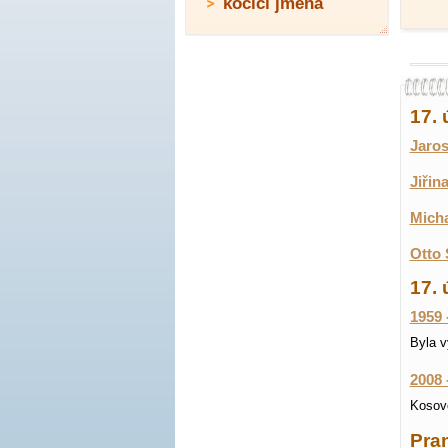
kočičí jména
17.
Jaros
Jiřin
Micha
Otto 
17. 
1959 
Byla v
2008 
Kosovo
Pran