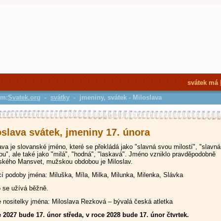
svátek má
em:
Svatek.org
-
svátky
- jmeniny, svátek - Miloslava
oslava svátek, jmeniny 17. února
ava je slovanské jméno, které se překládá jako "slavná svou milostí", "slavn
ou", ale také jako "milá", "hodná", "laskavá". Jméno vzniklo pravděpodobně
nského Mansvet, mužskou obdobou je Miloslav.
 podoby jména: Miluška, Míla, Milka, Milunka, Milenka, Slávka
 se užívá běžně.
nositelky jména: Miloslava Rezková – bývalá česká atletka
 2027 bude 17. únor středa, v roce 2028 bude 17. únor čtvrtek.