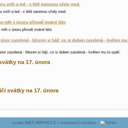
ru sníh a led - v létě nanesou včely med.
u sníh a led - v létě nanesou včely med.
 mlh v únoru přivodí mokré léto
mlh v únoru přivodí mokré léto
 únor zazelená - březen si hájí; co si duben zazelená - květen mu
únor zazelená - březen si hájí; co si duben zazelená - květen mu to spálí.
svátky na 17. února
čí svátky na 17. února
INET-SERVIS.CZ
nastavení cookies
vyrobil:
|