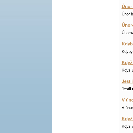
Únor b
Únor bí
Únoro
Únorov
Kdyby
Kdyby 
Když 
Když ú
Jestl
Jestli
V úno
V únor
Když 
Když v