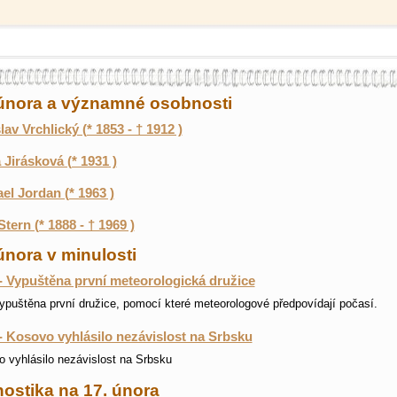
 února a významné osobnosti
lav Vrchlický (* 1853 - † 1912 )
a Jirásková (* 1931 )
el Jordan (* 1963 )
Stern (* 1888 - † 1969 )
února v minulosti
- Vypuštěna první meteorologická družice
ypuštěna první družice, pomocí které meteorologové předpovídají počasí.
- Kosovo vyhlásilo nezávislost na Srbsku
 vyhlásilo nezávislost na Srbsku
ostika na 17. února