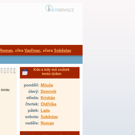
Roman
, zítra
Vavřinec
, včera
Soběslav
Kdo a kdy má svátek
tento týden
pondělí:
Miluše
á svou
úterý:
Dominik
středa:
Kristián
čtvrtek:
Oldřiška
pátek:
Lada
sobota:
Soběslav
neděle:
Roman