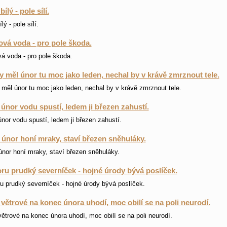
ílý - pole sílí.
lý - pole sílí.
vá voda - pro pole škoda.
á voda - pro pole škoda.
 měl únor tu moc jako leden, nechal by v krávě zmrznout tele.
měl únor tu moc jako leden, nechal by v krávě zmrznout tele.
únor vodu spustí, ledem ji březen zahustí.
nor vodu spustí, ledem ji březen zahustí.
i únor honí mraky, staví březen sněhuláky.
 únor honí mraky, staví březen sněhuláky.
ru prudký severníček - hojné úrody bývá poslíček.
u prudký severníček - hojné úrody bývá poslíček.
větrové na konec února uhodí, moc obilí se na poli neurodí.
ětrové na konec února uhodí, moc obilí se na poli neurodí.