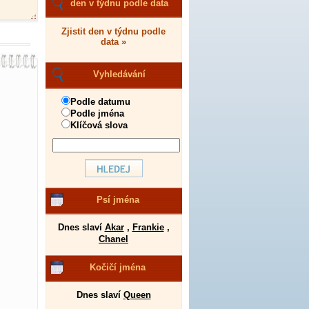
den v týdnu podle data
Zjistit den v týdnu podle
data »
Vyhledávání
Podle datumu
Podle jména
Klíčová slova
Psí jména
Dnes slaví
Akar
,
Frankie
,
Chanel
Kočičí jména
Dnes slaví
Queen