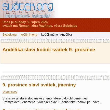
Dnes je sunday, 9. srpen 2026
svátek má
Roman
, zítra
Vavřinec
, včera
Soběslav
Svatek.org
-
kočičí jména
- kočičí jméno - Andělika
Andělika slaví kočičí svátek 9. prosince
9. prosince slaví svátek, jmeniny
Vratislav
Vratislav je staré slovanské jméno, které bylo oblíbené mezi
Přemyslovci. Znamená "vracející slávu", nebo také "oslavující návr…