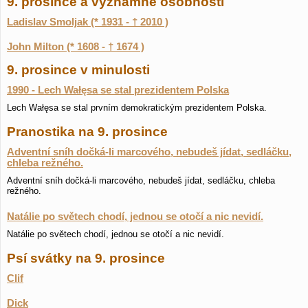
9. prosince a významné osobnosti
Ladislav Smoljak (* 1931 - † 2010 )
John Milton (* 1608 - † 1674 )
9. prosince v minulosti
1990 - Lech Wałęsa se stal prezidentem Polska
Lech Wałęsa se stal prvním demokratickým prezidentem Polska.
Pranostika na 9. prosince
Adventní sníh dočká-li marcového, nebudeš jídat, sedláčku,
chleba režného.
Adventní sníh dočká-li marcového, nebudeš jídat, sedláčku, chleba
režného.
Natálie po světech chodí, jednou se otočí a nic nevidí.
Natálie po světech chodí, jednou se otočí a nic nevidí.
Psí svátky na 9. prosince
Clif
Dick