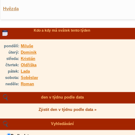
Hvězda
Kdo a kdy má svátek tento týden
pondělí:
Miluše
úterý:
Dominik
středa:
Kristián
čtvrtek:
Oldřiška
pátek:
Lada
sobota:
Soběslav
neděle:
Roman
den v týdnu podle data
Zjistit den v týdnu podle data »
Vyhledávání