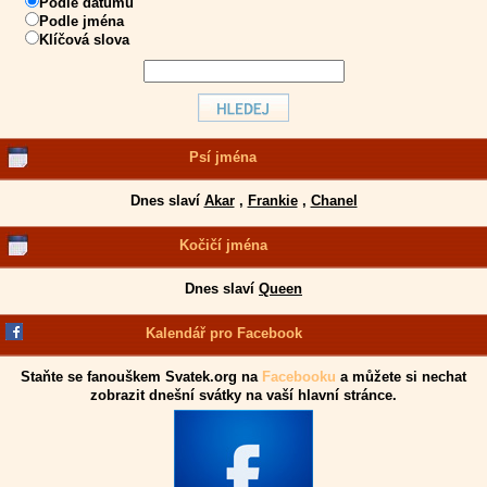
Podle datumu
Podle jména
Klíčová slova
Psí jména
Dnes slaví
Akar
,
Frankie
,
Chanel
Kočičí jména
Dnes slaví
Queen
Kalendář pro Facebook
Staňte se fanouškem Svatek.org na
Facebooku
a můžete si nechat
zobrazit dnešní svátky na vaší hlavní stránce.