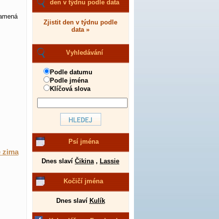
den v týdnu podle data
namená
Zjistit den v týdnu podle
data »
Vyhledávání
Podle datumu
Podle jména
Klíčová slova
Psí jména
e zima
Dnes slaví
Čikina
,
Lassie
Kočičí jména
Dnes slaví
Kulík