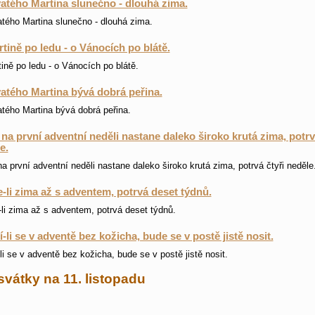
atého Martina slunečno - dlouhá zima.
tého Martina slunečno - dlouhá zima.
tině po ledu - o Vánocích po blátě.
ině po ledu - o Vánocích po blátě.
atého Martina bývá dobrá peřina.
tého Martina bývá dobrá peřina.
na první adventní neděli nastane daleko široko krutá zima, potrv
e.
a první adventní neděli nastane daleko široko krutá zima, potrvá čtyři neděle
-li zima až s adventem, potrvá deset týdnů.
li zima až s adventem, potrvá deset týdnů.
-li se v adventě bez kožicha, bude se v postě jistě nosit.
li se v adventě bez kožicha, bude se v postě jistě nosit.
svátky na 11. listopadu