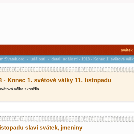
svátek
em:
Svatek.org
-
události
- detail události - 1918 - Konec 1. světové válk
 - Konec 1. světové války 11. listopadu
světová válka skončila.
listopadu slaví svátek, jmeniny