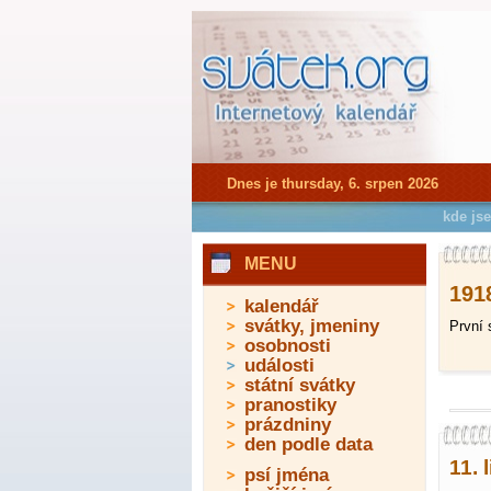
Dnes je thursday, 6. srpen 2026
kde js
MENU
1918
kalendář
svátky, jmeniny
První 
osobnosti
události
státní svátky
pranostiky
prázdniny
den podle data
11. 
psí jména