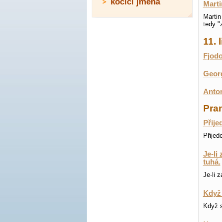
kočičí jména
Marti
Martin
tedy "
11.
Fjodo
Georg
Anton
Pran
Přije
Přijed
Je-li
tuhá.
Je-li 
Když 
Když s