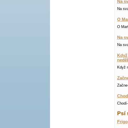
Na sv
Na sva
O Mar
O Mart
Na sv
Na sva
Když 
neděl
Když n
Začne
Začne-
Chodí
Chodí-
Psí 
Frigo