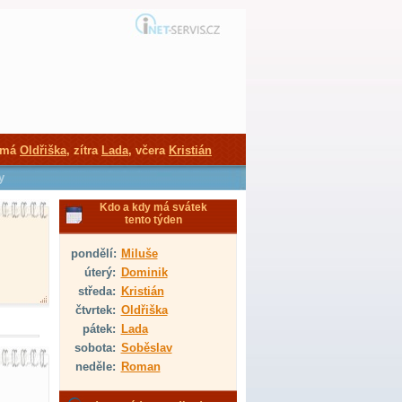
 má
Oldřiška
, zítra
Lada
, včera
Kristián
y
Kdo a kdy má svátek
tento týden
pondělí:
Miluše
úterý:
Dominik
středa:
Kristián
čtvrtek:
Oldřiška
pátek:
Lada
sobota:
Soběslav
neděle:
Roman