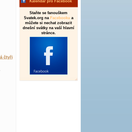
Kalendář pro Facebook
Staňte se fanouškem
Svatek.org na
Facebooku
a
můžete si nechat zobrazit
dnešní svátky na vaší hlavní
stránce.
á čtyři
.