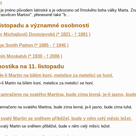
n
 je jméno původem latinské a je odvozeno od římského boha války Marta. Z
zasvěcen Martovi", přeneseně také "b…
 listopadu a významné osobnosti
r Michajlovič Dostojevskij (* 1821 - † 1881 )
e Smith Patton (* 1885 - † 1945 )
ín Moskalyk (* 1930 - † 2006 )
ostika na 11. listopadu
de-li Martin na bílém koni, metelice za metelicí se honí.
e-li Martin na bílém koni, metelice za metelicí se honí.
 zamračeno na svatého Martina, bude zima levná; je-li jasno, bud
zamračeno na svatého Martina, bude zima levná; je-li jasno, bude zima tuhá.
svatý Martin se sněhem přiběžel, bude v něm celý měsíc ležet.
vatý Martin se sněhem přiběžel, bude v něm celý měsíc ležet.