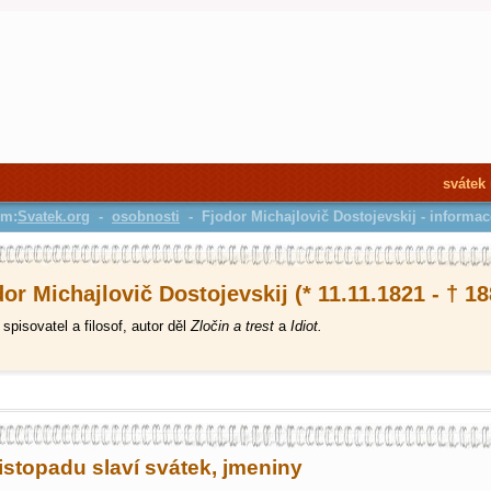
svátek
em:
Svatek.org
-
osobnosti
- Fjodor Michajlovič Dostojevskij - informa
or Michajlovič Dostojevskij (* 11.11.1821 - † 18
spisovatel a filosof, autor děl
Zločin a trest
a
Idiot.
listopadu slaví svátek, jmeniny