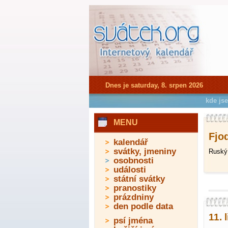
Dnes je saturday, 8. srpen 2026
kde js
MENU
Fjod
kalendář
svátky, jmeniny
Ruský 
osobnosti
události
státní svátky
pranostiky
prázdniny
den podle data
11. 
psí jména