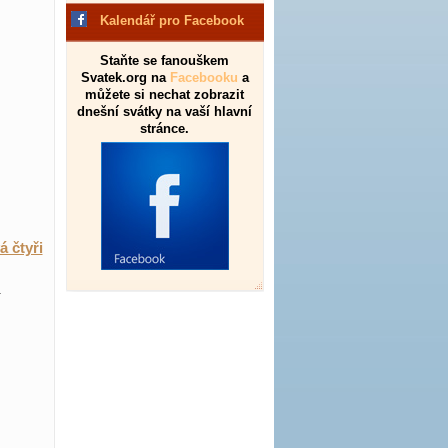
Kalendář pro Facebook
Staňte se fanouškem
Svatek.org na
Facebooku
a
můžete si nechat zobrazit
dnešní svátky na vaší hlavní
stránce.
á čtyři
.