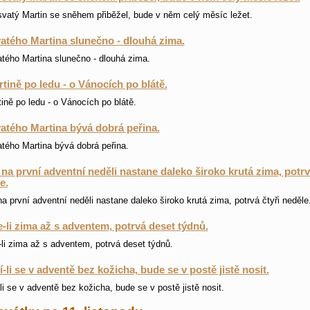
vatý Martin se sněhem přiběžel, bude v něm celý měsíc ležet.
atého Martina slunečno - dlouhá zima.
tého Martina slunečno - dlouhá zima.
tině po ledu - o Vánocích po blátě.
ině po ledu - o Vánocích po blátě.
atého Martina bývá dobrá peřina.
tého Martina bývá dobrá peřina.
na první adventní neděli nastane daleko široko krutá zima, potrv
e.
a první adventní neděli nastane daleko široko krutá zima, potrvá čtyři neděle
-li zima až s adventem, potrvá deset týdnů.
li zima až s adventem, potrvá deset týdnů.
-li se v adventě bez kožicha, bude se v postě jistě nosit.
li se v adventě bez kožicha, bude se v postě jistě nosit.