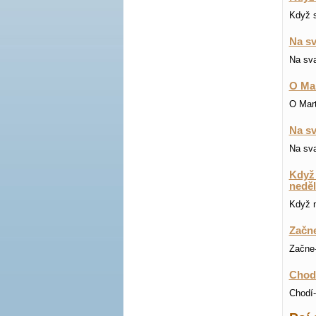
Když s
Na sv
Na sva
O Mar
O Mart
Na sv
Na sva
Když 
neděl
Když n
Začne
Začne-
Chodí
Chodí-