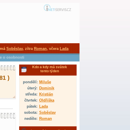
 má
Soběslav
, zítra
Roman
, včera
Lada
ce o osobnosti
Kdo a kdy má svátek
tento týden
81 )
pondělí:
Miluše
úterý:
Dominik
středa:
Kristián
čtvrtek:
Oldřiška
pátek:
Lada
sobota:
Soběslav
neděle:
Roman