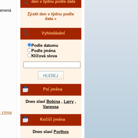
den v týdnu podle data
namená
Zjistit den v týdnu podle
data »
Vyhledávání
Podle datumu
Podle jména
Klíčová slova
Psí jména
Dnes slaví
Bobina
,
Larry
,
Vanessa
e zima
Kočičí jména
Dnes slaví
Porthos