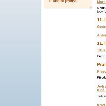
kočičí jména
Marti
Martin
tedy "
11.
Georg
Anton
11. 
1918 
První 
Pran
Přije
Přijed
Je-li
tuhá.
Je-li 
Když 