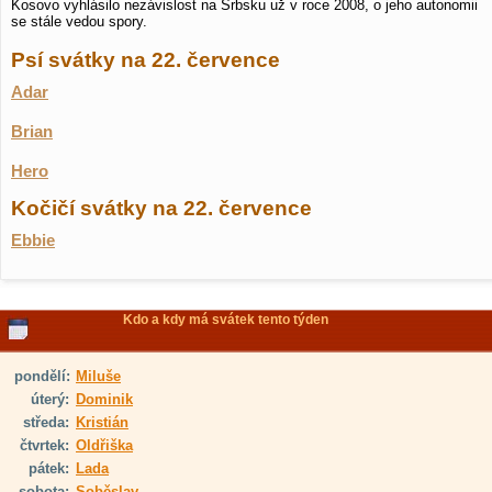
Kosovo vyhlásilo nezávislost na Srbsku už v roce 2008, o jeho autonomii
se stále vedou spory.
Psí svátky na 22. července
Adar
Brian
Hero
Kočičí svátky na 22. července
Ebbie
Kdo a kdy má svátek tento týden
pondělí:
Miluše
úterý:
Dominik
středa:
Kristián
čtvrtek:
Oldřiška
pátek:
Lada
sobota:
Soběslav