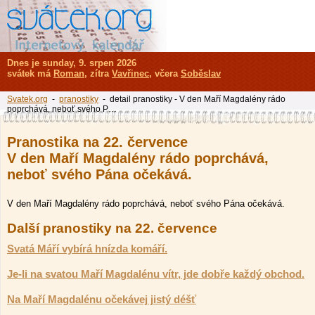
Dnes je sunday, 9. srpen 2026
svátek má
Roman
, zítra
Vavřinec
, včera
Soběslav
Svatek.org
-
pranostiky
- detail pranostiky - V den Maří Magdalény rádo
poprchává, neboť svého P…
Pranostika na 22. července
V den Maří Magdalény rádo poprchává,
neboť svého Pána očekává.
V den Maří Magdalény rádo poprchává, neboť svého Pána očekává.
Další pranostiky na 22. července
Svatá Máří vybírá hnízda komáří.
Je-li na svatou Maří Magdalénu vítr, jde dobře každý obchod.
Na Maří Magdalénu očekávej jistý déšť