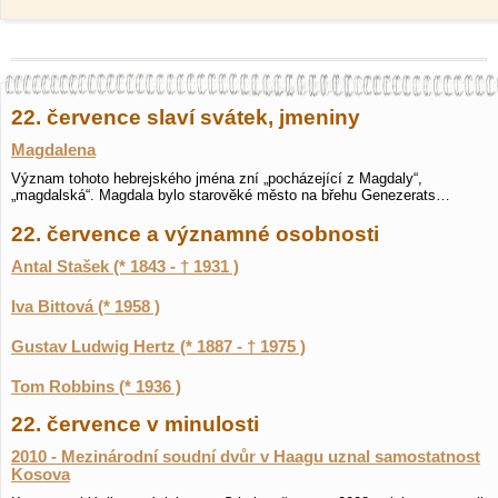
22. července slaví svátek, jmeniny
Magdalena
Význam tohoto hebrejského jména zní „pocházející z Magdaly“,
„magdalská“. Magdala bylo starověké město na břehu Genezerats…
22. července a významné osobnosti
Antal Stašek (* 1843 - † 1931 )
Iva Bittová (* 1958 )
Gustav Ludwig Hertz (* 1887 - † 1975 )
Tom Robbins (* 1936 )
22. července v minulosti
2010 - Mezinárodní soudní dvůr v Haagu uznal samostatnost
Kosova