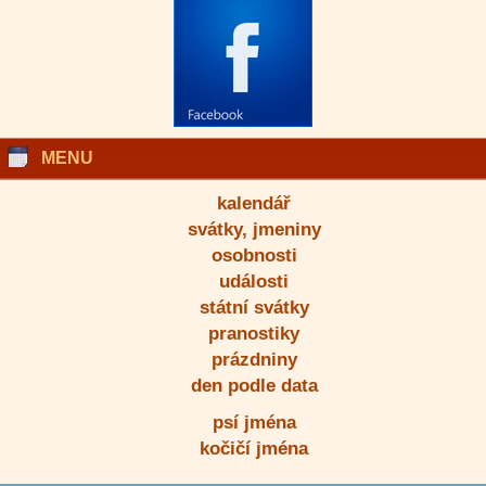
MENU
kalendář
svátky, jmeniny
osobnosti
události
státní svátky
pranostiky
prázdniny
den podle data
psí jména
kočičí jména