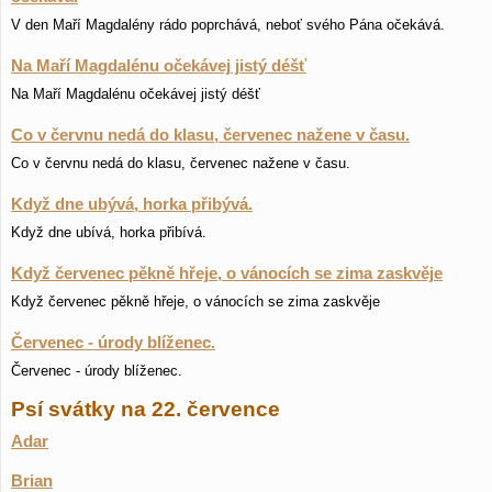
V den Maří Magdalény rádo poprchává, neboť svého Pána očekává.
Na Maří Magdalénu očekávej jistý déšť
Na Maří Magdalénu očekávej jistý déšť
Co v červnu nedá do klasu, červenec nažene v času.
Co v červnu nedá do klasu, červenec nažene v času.
Když dne ubývá, horka přibývá.
Když dne ubívá, horka přibívá.
Když červenec pěkně hřeje, o vánocích se zima zaskvěje
Když červenec pěkně hřeje, o vánocích se zima zaskvěje
Červenec - úrody blíženec.
Červenec - úrody blíženec.
Psí svátky na 22. července
Adar
Brian