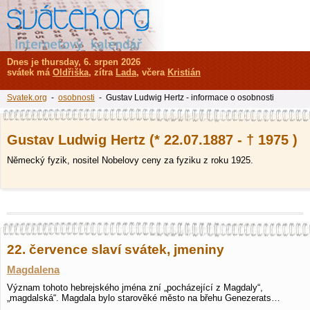
Dnes je thursday, 6. srpen 2026
svátek má
Oldřiška
, zítra
Lada
, včera
Kristián
Svatek.org
-
osobnosti
- Gustav Ludwig Hertz - informace o osobnosti
Gustav Ludwig Hertz (* 22.07.1887 - † 1975 )
Německý fyzik, nositel Nobelovy ceny za fyziku z roku 1925.
22. července slaví svátek, jmeniny
Magdalena
Význam tohoto hebrejského jména zní „pocházející z Magdaly“,
„magdalská“. Magdala bylo starověké město na břehu Genezerats…