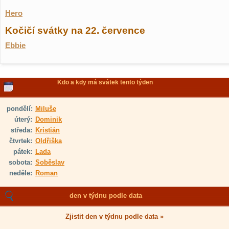
Hero
Kočičí svátky na 22. července
Ebbie
Kdo a kdy má svátek tento týden
pondělí:
Miluše
úterý:
Dominik
středa:
Kristián
čtvrtek:
Oldřiška
pátek:
Lada
sobota:
Soběslav
neděle:
Roman
den v týdnu podle data
Zjistit den v týdnu podle data »