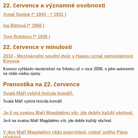
22. července a významné osobnosti
Antal Stašek (* 1843 - † 1931 )
Iva Bittová (* 1958 )
Tom Robbins (* 1936 )
22. července v minulosti
2010 - Mezinárodní soudní dvůr v Haagu uznal samostatnost
Kosova
Kosovo vyhlásilo nezávislost na Srbsku už v roce 2008, o jeho autonomii
se stále vedou spory.
Pranostika na 22. července
Svatá Máří vybírá hnízda komáří.
Svatá Máří vybírá hnízda komáří.
Je-li na svatou Maří Magdalénu vítr, jde dobře každý obchod.
Je-li na svatou Maří Magdalénu vítr, jde dobře každý obchod.
V den Maří Magdalény rádo poprchává, neboť svého Pána
očekává.