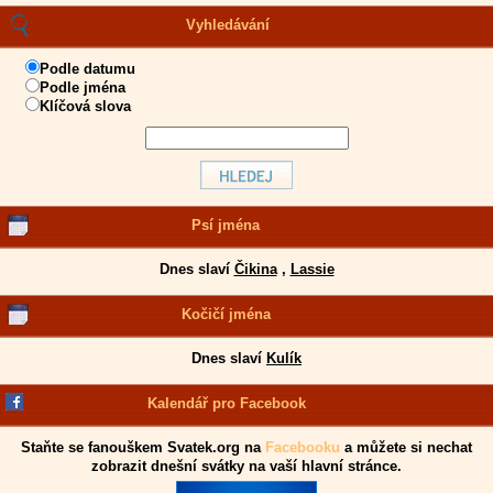
Vyhledávání
Podle datumu
Podle jména
Klíčová slova
Psí jména
Dnes slaví
Čikina
,
Lassie
Kočičí jména
Dnes slaví
Kulík
Kalendář pro Facebook
Staňte se fanouškem Svatek.org na
Facebooku
a můžete si nechat
zobrazit dnešní svátky na vaší hlavní stránce.