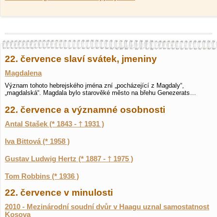
22. července slaví svátek, jmeniny
Magdalena
Význam tohoto hebrejského jména zní „pocházející z Magdaly“,
„magdalská“. Magdala bylo starověké město na břehu Genezerats…
22. července a významné osobnosti
Antal Stašek (* 1843 - † 1931 )
Iva Bittová (* 1958 )
Gustav Ludwig Hertz (* 1887 - † 1975 )
Tom Robbins (* 1936 )
22. července v minulosti
2010 - Mezinárodní soudní dvůr v Haagu uznal samostatnost
Kosova