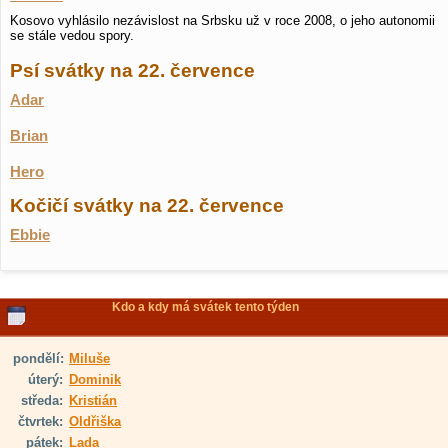
Kosovo vyhlásilo nezávislost na Srbsku už v roce 2008, o jeho autonomii
se stále vedou spory.
Psí svátky na 22. července
Adar
Brian
Hero
Kočičí svátky na 22. července
Ebbie
Kdo a kdy má svátek tento týden
pondělí:
Miluše
úterý:
Dominik
středa:
Kristián
čtvrtek:
Oldřiška
pátek:
Lada