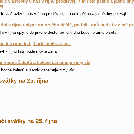
éle vlaštovky u nás v říjnu prodlévají, tím déle pěkné a jasné dny
jí.
le vlaštovky u nás v říjnu prodlévají, tím déle pěkné a jasné dny potrvají.
 dní v říjnu uplyne do prvého deště, po tolik dnů bude i v zimě prš
dní v říjnu uplyne do prvého deště, po tolik dnů bude i v zimě pršeti.
e-li v říjnu listí, bude mokrá zima.
-li v říjnu listí, bude mokrá zima.
nu hodně žaludů a bukvic oznamuje zimy víc
u hodně žaludů a bukvic oznamuje zimy víc
svátky na 25. října
čí svátky na 25. října