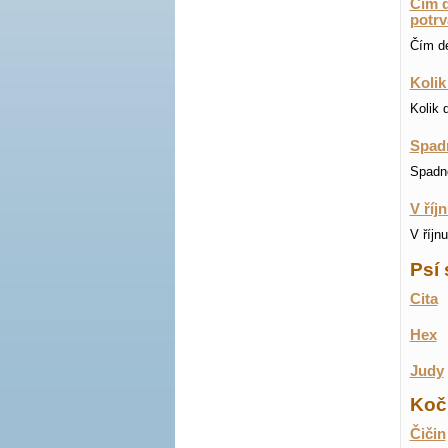
Čím d
potrva
Čím dé
Kolik
Kolik 
Spadn
Spadne
V říj
V říjn
Psí 
Cita
Hex
Judy
Koči
Čičin