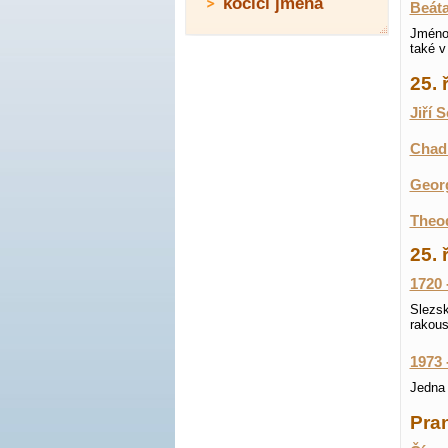
kočičí jména
Beát
Jméno 
také v
25. 
Jiří 
Chad 
Georg
Theod
25. 
1720 
Slezsk
rakous
1973 
Jedna 
Pran