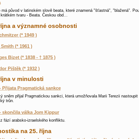
a
má původ v latinském slově beata, které znamená "šťastná", "blažená". Po
 krátkém tvaru - Beata. Českou obd…
října a významné osobnosti
Schmitzer (* 1949 )
Smith (* 1961 )
es Bizet (* 1838 - † 1875 )
or Pištěk (* 1932 )
října v minulosti
- Přijata Pragmatická sankce
ý sněm přijal Pragmatickou sankci, která umožňovala Marii Terezii nastoupit
ký trůn.
- skončila válka Jom Kippur
z fází arabsko-izraelského konfliktu.
ostika na 25. října