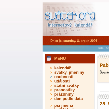
Dnes je saturday, 8. srpen 2026
kde js
MENU
Pabl
kalendář
svátky, jmeniny
Španěl
osobnosti
události
státní svátky
pranostiky
prázdniny
den podle data
25. 
psí jména