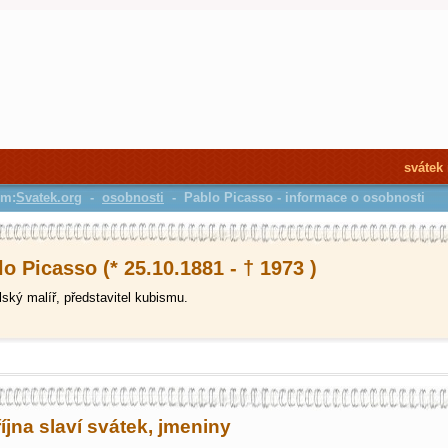
svátek
em:
Svatek.org
-
osobnosti
- Pablo Picasso - informace o osobnosti
o Picasso (* 25.10.1881 - † 1973 )
ský malíř, představitel kubismu.
října slaví svátek, jmeniny