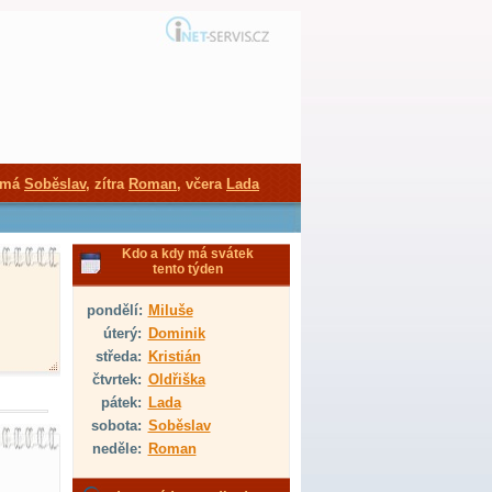
 má
Soběslav
, zítra
Roman
, včera
Lada
Kdo a kdy má svátek
tento týden
pondělí:
Miluše
úterý:
Dominik
středa:
Kristián
čtvrtek:
Oldřiška
pátek:
Lada
sobota:
Soběslav
neděle:
Roman