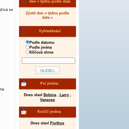
den v týdnu podle data
užívá se
Zjistit den v týdnu podle
data »
Vyhledávání
Podle datumu
Podle jména
Klíčová slova
Psí jména
 na
Dnes slaví
Bobina
,
Larry
,
Vanessa
Kočičí jména
Dnes slaví
Porthos