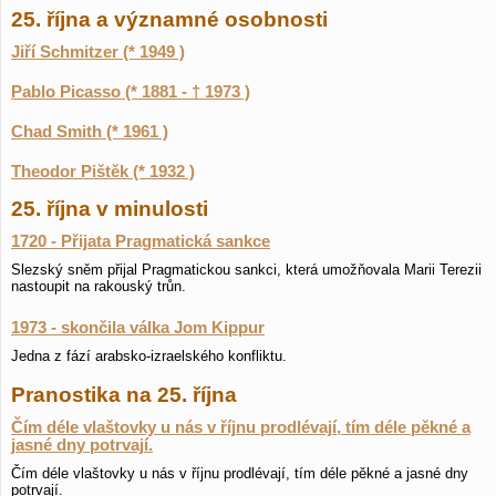
25. října a významné osobnosti
Jiří Schmitzer (* 1949 )
Pablo Picasso (* 1881 - † 1973 )
Chad Smith (* 1961 )
Theodor Pištěk (* 1932 )
25. října v minulosti
1720 - Přijata Pragmatická sankce
Slezský sněm přijal Pragmatickou sankci, která umožňovala Marii Terezii
nastoupit na rakouský trůn.
1973 - skončila válka Jom Kippur
Jedna z fází arabsko-izraelského konfliktu.
Pranostika na 25. října
Čím déle vlaštovky u nás v říjnu prodlévají, tím déle pěkné a
jasné dny potrvají.
Čím déle vlaštovky u nás v říjnu prodlévají, tím déle pěkné a jasné dny
potrvají.