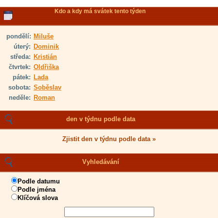
Kdo a kdy má svátek tento týden
pondělí:
Miluše
úterý:
Dominik
středa:
Kristián
čtvrtek:
Oldřiška
pátek:
Lada
sobota:
Soběslav
neděle:
Roman
den v týdnu podle data
Zjistit den v týdnu podle data »
Vyhledávání
Podle datumu
Podle jména
Klíčová slova