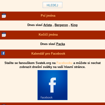
Psí jména
Dnes slaví
Arleta
,
Bergeron
,
King
Kočičí jména
Dnes slaví
Packa
Kalendář pro Facebook
Staňte se fanouškem Svatek.org na
Facebooku
a můžete si nechat
zobrazit dnešní svátky na vaší hlavní stránce.