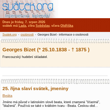
Dnes je friday, 7. srpen 2026
svátek má
Lada
, zítra
Soběslav
, včera
Oldřiška
Svatek.org
-
osobnosti
- Georges Bizet - informace o osobnosti
Georges Bizet (* 25.10.1838 - † 1875 )
Francouzský hudební skladatel.
25. října slaví svátek, jmeniny
Beáta
Jméno má původ v latinském slově beata, které znamená "šťastná",
"blažená". Používá se také v krátkém tvaru - Beata. Českou obd…