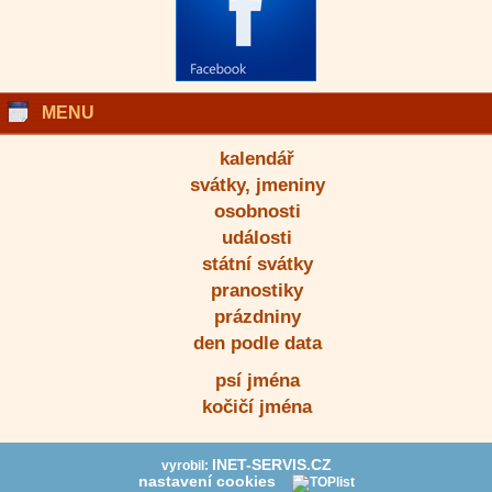
MENU
kalendář
svátky, jmeniny
osobnosti
události
státní svátky
pranostiky
prázdniny
den podle data
psí jména
kočičí jména
INET-SERVIS.CZ
vyrobil:
nastavení cookies