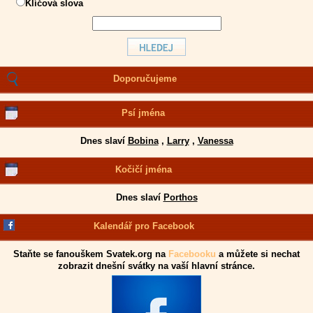
Klíčová slova
Doporučujeme
Psí jména
Dnes slaví
Bobina
,
Larry
,
Vanessa
Kočičí jména
Dnes slaví
Porthos
Kalendář pro Facebook
Staňte se fanouškem Svatek.org na
Facebooku
a můžete si nechat
zobrazit dnešní svátky na vaší hlavní stránce.