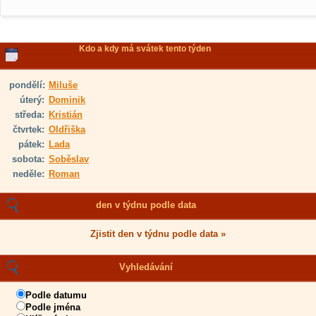
Kdo a kdy má svátek tento týden
pondělí:
Miluše
úterý:
Dominik
středa:
Kristián
čtvrtek:
Oldřiška
pátek:
Lada
sobota:
Soběslav
neděle:
Roman
den v týdnu podle data
Zjistit den v týdnu podle data »
Vyhledávání
Podle datumu
Podle jména