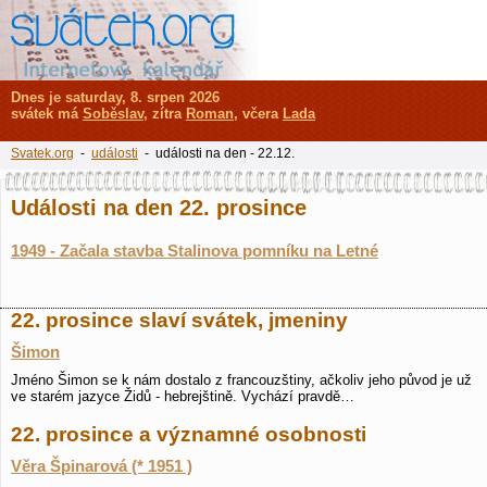
Dnes je saturday, 8. srpen 2026
svátek má
Soběslav
, zítra
Roman
, včera
Lada
Svatek.org
-
události
- události na den - 22.12.
Události na den 22. prosince
1949 - Začala stavba Stalinova pomníku na Letné
22. prosince slaví svátek, jmeniny
Šimon
Jméno Šimon se k nám dostalo z francouzštiny, ačkoliv jeho původ je už
ve starém jazyce Židů - hebrejštině. Vychází pravdě…
22. prosince a významné osobnosti
Věra Špinarová (* 1951 )