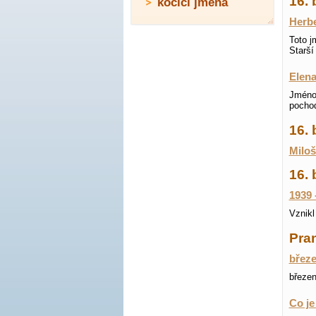
16. 
kočičí jména
Herbe
Toto j
Starší
Elen
Jméno 
pochod
16.
Miloš
16. 
1939 
Vznikl
Pran
březe
březe
Co je