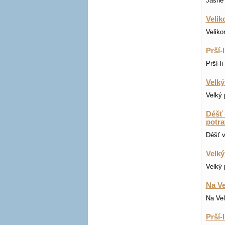
Jasné 
Velik
Veliko
Prší-
Prší-l
Velký
Velký 
Déšť 
potra
Déšť v
Velký
Velký 
Na Ve
Na Vel
Prší-