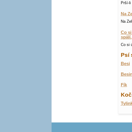
Prší-l
Na Ze
Na Zel
Co si
spálí.
Co si 
Psí 
Besi
Besi
Fík
Koči
Tylin