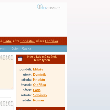
má
Lada
, zítra
Soběslav
, včera
Oldřiška
hlavním městem Ruska
Kdo a kdy má svátek
tento týden
pondělí:
Miluše
úterý:
Dominik
středa:
Kristián
čtvrtek:
Oldřiška
pátek:
Lada
sobota:
Soběslav
neděle:
Roman