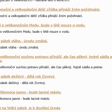
počasí o Velikonocích - nastane léto o letnicích.
onoční a velkopáteční déšť zřídka přináší žním požehnání.
noční a velkopáteční déšť zřídka přináší žním požehnání.
li o velikonočním Hodu, bude v létě nouze o vodu.
i o velikonočním Hodu, bude v létě nouze o vodu.
 pátek vláha - úrodu zmáhá.
pátek vláha - úrodu zmáhá.
velikonoční suchou potravu přináší, ale čas pěkný, hojně sádla a
v.
elikonoční suchou potravu přináší, ale čas pěkný, hojně sádla a potrav.
 pátek deštivý - dělá rok žíznivý.
pátek deštivý - dělá rok žíznivý.
likonoce jasno - bude laciné máslo.
ikonoce jasno - bude laciné máslo.
li na Velký pátek, je k doufání úroda