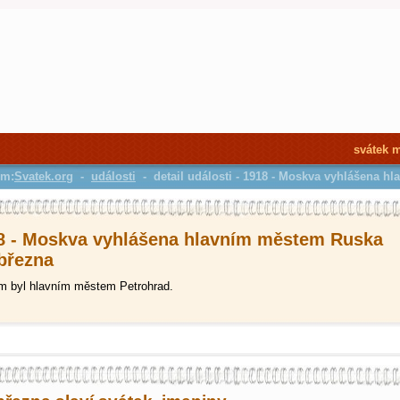
svátek 
em:
Svatek.org
-
události
- detail události - 1918 - Moskva vyhlášena 
8 - Moskva vyhlášena hlavním městem Ruska
 března
m byl hlavním městem Petrohrad.