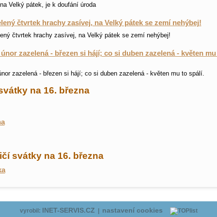
i na Velký pátek, je k doufání úroda
lený čtvrtek hrachy zasívej, na Velký pátek se zemí nehýbej!
ený čtvrtek hrachy zasívej, na Velký pátek se zemí nehýbej!
 únor zazelená - březen si hájí; co si duben zazelená - květen mu
únor zazelená - březen si hájí; co si duben zazelená - květen mu to spálí.
svátky na 16. března
na
čí svátky na 16. března
ka
INET-SERVIS.CZ
nastavení cookies
vyrobil:
|