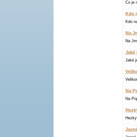
Co je 
Kdo n
Kdo na
Na Jm
Na Jmé
Jaké 
Jaké j
Velik
Veliko
Na Po
Na Pop
Hezky
Hezky-
Jasné