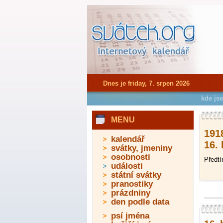
Dnes je friday, 7. srpen 2026
kde js
MENU
191
kalendář
16.
svátky, jmeniny
osobnosti
Předtí
události
státní svátky
pranostiky
prázdniny
den podle data
psí jména