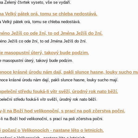
na Zelený čtvrtek vyseto, vše se vydaří.
a Velký pátek orá, tomu se chleba nedostává.
 Velký pátek orá, tomu se chleba nedostává.
éno Ježíš co ode žní, to od Jména Ježíš do žní.
no Ježíš co ode žní, to od Jména Ježíš do žní.
je masopustní úterý, takový bude podzim.
e masopustní úterý, takový bude podzim.
onoce krásné úrodu nám dají, pakli slunce hasne, louky sucho ma
noce krásné úrodu nám dají, pakli slunce hasne, louky sucho mají.
peleční středu fouká-li vítr svěží, úrodný rok nato běží.
eleční středu fouká-li vítr svěží, úrodný rok nato běží.
-li na Boží hod velikonoční, s prací na poli zčerstva počni.
li na Boží hod velikonoční, s prací na poli zčerstva počni.
 počasí o Velikonocích - nastane léto o letnicích.