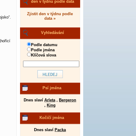
den v týdnu podle data
Zjistit den v týdnu podle
jsko“.
data »
Vyhledávání
hořící
Podle datumu
Podle jména
Klíčová slova
Psí jména
Dnes slaví
Arleta
,
Bergeron
,
King
Kočičí jména
Dnes slaví
Packa