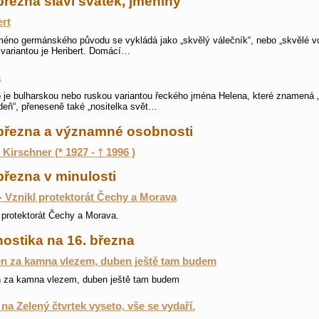
března slaví svátek, jmeniny
rt
méno germánského původu se vykládá jako „skvělý válečník“, nebo „skvělé vo
 variantou je Heribert. Domácí…
a
je bulharskou nebo ruskou variantou řeckého jména Helena, které znamená „
eň“, přeneseně také „nositelka svět…
 března a významné osobnosti
 Kirschner (* 1927 - † 1996 )
března v minulosti
- Vznikl protektorát Čechy a Morava
 protektorát Čechy a Morava.
ostika na 16. března
n za kamna vlezem, duben ještě tam budem
n za kamna vlezem, duben ještě tam budem
 na Zelený čtvrtek vyseto, vše se vydaří.