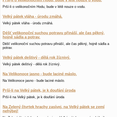
Prší-li o velikonočním Hodu, bude v létě nouze o vodu.
Prší-li o velikonočním Hodu, bude v létě nouze o vodu.
Velký pátek vláha - úrodu zmáhá.
Velký pátek vláha - úrodu zmáhá.
Déšť velikonoční suchou potravu přináší, ale čas pěkný,
hojně sádla a potrav.
Déšť velikonoční suchou potravu přináší, ale čas pěkný, hojně sádla a
potrav.
Velký pátek deštivý - dělá rok žíznivý.
Velký pátek deštivý - dělá rok žíznivý.
Na Velikonoce jasno - bude laciné máslo.
Na Velikonoce jasno - bude laciné máslo.
Prší-li na Velký pátek, je k doufání úroda
Prší-li na Velký pátek, je k doufání úroda
Na Zelený čtvrtek hrachy zasívej, na Velký pátek se zemí
nehýbej!