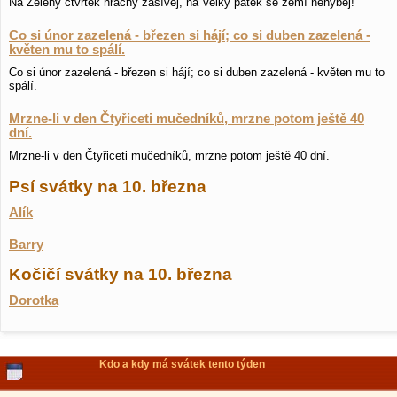
Na Zelený čtvrtek hrachy zasívej, na Velký pátek se zemí nehýbej!
Co si únor zazelená - březen si hájí; co si duben zazelená -
květen mu to spálí.
Co si únor zazelená - březen si hájí; co si duben zazelená - květen mu to
spálí.
Mrzne-li v den Čtyřiceti mučedníků, mrzne potom ještě 40
dní.
Mrzne-li v den Čtyřiceti mučedníků, mrzne potom ještě 40 dní.
Psí svátky na 10. března
Alík
Barry
Kočičí svátky na 10. března
Dorotka
Kdo a kdy má svátek tento týden