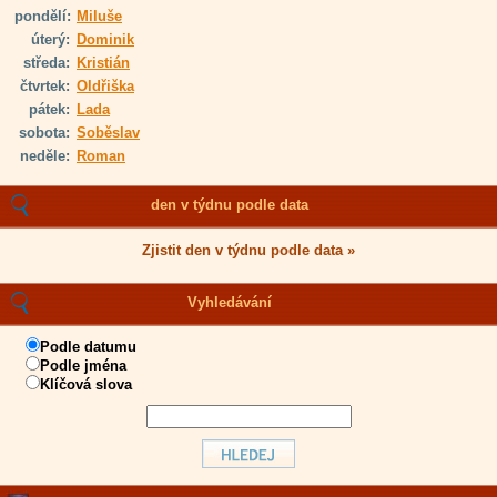
pondělí:
Miluše
úterý:
Dominik
středa:
Kristián
čtvrtek:
Oldřiška
pátek:
Lada
sobota:
Soběslav
neděle:
Roman
den v týdnu podle data
Zjistit den v týdnu podle data »
Vyhledávání
Podle datumu
Podle jména
Klíčová slova