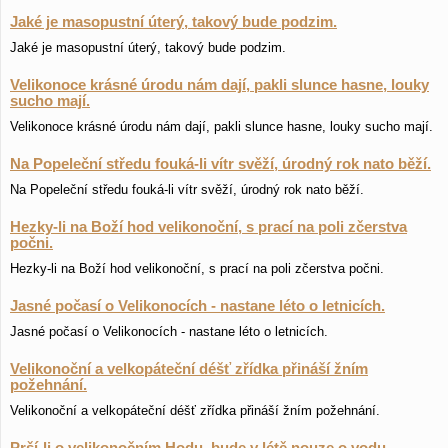
Jaké je masopustní úterý, takový bude podzim.
Jaké je masopustní úterý, takový bude podzim.
Velikonoce krásné úrodu nám dají, pakli slunce hasne, louky
sucho mají.
Velikonoce krásné úrodu nám dají, pakli slunce hasne, louky sucho mají.
Na Popeleční středu fouká-li vítr svěží, úrodný rok nato běží.
Na Popeleční středu fouká-li vítr svěží, úrodný rok nato běží.
Hezky-li na Boží hod velikonoční, s prací na poli zčerstva
počni.
Hezky-li na Boží hod velikonoční, s prací na poli zčerstva počni.
Jasné počasí o Velikonocích - nastane léto o letnicích.
Jasné počasí o Velikonocích - nastane léto o letnicích.
Velikonoční a velkopáteční déšť zřídka přináší žním
požehnání.
Velikonoční a velkopáteční déšť zřídka přináší žním požehnání.