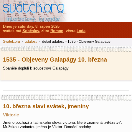
Dnes je saturday, 8. srpen 2026
svátek má
Soběslav
, zítra
Roman
, včera
Lada
Svatek.org
-
události
- detail události - 1535 - Objeveny Galapágy
1535 - Objeveny Galapágy 10. března
Španělé dopluli k souostroví Galapágy.
10. března slaví svátek, jmeniny
Viktorie
Jméno pochází z latinského slova victoria, které znamená „vítězství“.
Mužskou variantou jména je Viktor. Domácí podoby…