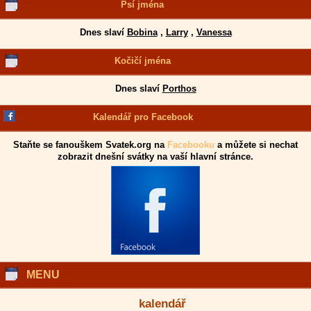
Psí jména
Dnes slaví
Bobina
,
Larry
,
Vanessa
Kočičí jména
Dnes slaví
Porthos
Kalendář pro Facebook
Staňte se fanouškem Svatek.org na
Facebooku
a můžete si nechat
zobrazit dnešní svátky na vaší hlavní stránce.
MENU
kalendář