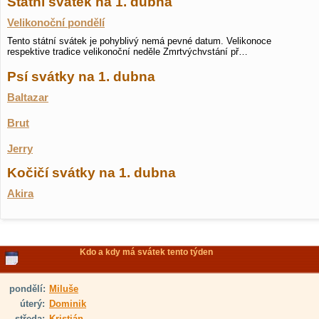
Státní svátek na 1. dubna
Velikonoční pondělí
Tento státní svátek je pohyblivý nemá pevné datum. Velikonoce
respektive tradice velikonoční neděle Zmrtvýchvstání př…
Psí svátky na 1. dubna
Baltazar
Brut
Jerry
Kočičí svátky na 1. dubna
Akira
Kdo a kdy má svátek tento týden
pondělí:
Miluše
úterý:
Dominik
středa:
Kristián