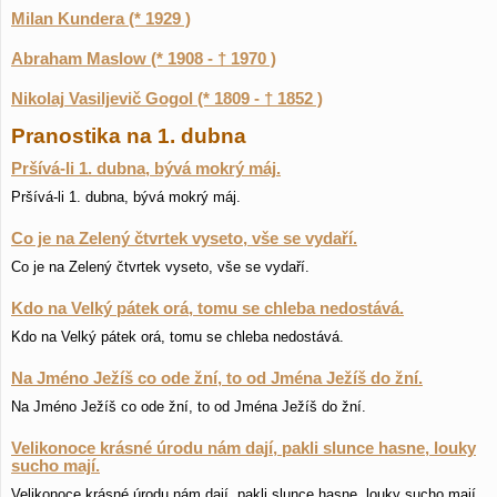
Milan Kundera (* 1929 )
Abraham Maslow (* 1908 - † 1970 )
Nikolaj Vasiljevič Gogol (* 1809 - † 1852 )
Pranostika na 1. dubna
Pršívá-li 1. dubna, bývá mokrý máj.
Pršívá-li 1. dubna, bývá mokrý máj.
Co je na Zelený čtvrtek vyseto, vše se vydaří.
Co je na Zelený čtvrtek vyseto, vše se vydaří.
Kdo na Velký pátek orá, tomu se chleba nedostává.
Kdo na Velký pátek orá, tomu se chleba nedostává.
Na Jméno Ježíš co ode žní, to od Jména Ježíš do žní.
Na Jméno Ježíš co ode žní, to od Jména Ježíš do žní.
Velikonoce krásné úrodu nám dají, pakli slunce hasne, louky
sucho mají.
Velikonoce krásné úrodu nám dají, pakli slunce hasne, louky sucho mají.