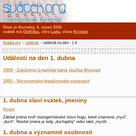
Dnes je thursday, 6. srpen 2026
svátek má
Oldřiška
, zítra
Lada
, včera
Kristián
Svatek.org
-
události
- události na den - 1.4.
Události na den 1. dubna
1959 - Založena izraelská tajná služba Mossad
2002 - Nizozemsko legalizovalo eutanazii
1. dubna slaví svátek, jmeniny
Hugo
Základ jména tvoří starogermánské slovo hugu, které znamená „mysl“,
„duch“. Nositel jména je tedy „duchaplný“ nebo také „myslit…
1. dubna a významné osobnosti