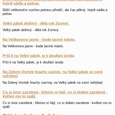
hojně sádla a potrav.
Déšť velikonoční suchou potravu přináší, ale čas pěkný, hojně sádla a
potrav.
Velký pátek deštivý - dělá rok žíznivý.
Velký pátek deštivý - dělá rok žíznivý.
Na Velikonoce jasno - bude laciné máslo.
Na Velikonoce jasno - bude laciné máslo.
Prší-li na Velký pátek, je k doufání úroda
Prší-li na Velký pátek, je k doufání úroda
Na Zelený čtvrtek hrachy zasívej, na Velký pátek se zemí
nehýbej!
Na Zelený čtvrtek hrachy zasívej, na Velký pátek se zemí nehýbej!
Co si únor zazelená - březen si hájí; co si duben zazelená -
květen mu to spálí.
Co si únor zazelená - březen si hájí; co si duben zazelená - květen mu to
spálí.