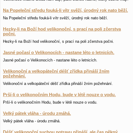
Na Popeleční středu fouká-li vítr svěží, úrodný rok nato běží.
Na Popeleční středu fouká-li vítr svěží, úrodný rok nato běží.
Hezky-li na Boží hod velikonoční, s prací na poli zčerstva
počni.
Hezky-li na Boží hod velikonoční, s prací na poli zčerstva počni.
Jasné počasí o Velikonocích - nastane léto o letnicích.
Jasné počasí o Velikonocích - nastane léto o letnicích.
Velikonoční a velkopáteční déšť zřídka přináší žním
požehnání.
Velikonoční a velkopáteční déšť zřídka přináší žním požehnání.
Prší-li o velikonočním Hodu, bude v létě nouze o vodu.
Prší-li o velikonočním Hodu, bude v létě nouze o vodu.
Velký pátek vláha - úrodu zmáhá.
Velký pátek vláha - úrodu zmáhá.
Déšť velikonoční suchou potravu přináší, ale čas pěkný,