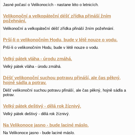
Jasné počasí o Velikonocích - nastane léto o letnicích.
Velikonoční a velkopáteční déšť zřídka přináší žním
požehnání.
Velikonoční a velkopáteční déšť zřídka přináší žním požehnání.
Prší-li o velikonočním Hodu, bude v létě nouze o vodu.
Prší-li o velikonočním Hodu, bude v létě nouze o vodu.
Velký pátek vláha - úrodu zmáhá.
Velký pátek vláha - úrodu zmáhá.
Déšť velikonoční suchou potravu přináší, ale čas pěkný,
hojně sádla a potrav.
Déšť velikonoční suchou potravu přináší, ale čas pěkný, hojně sádla a
potrav.
Velký pátek deštivý - dělá rok žíznivý.
Velký pátek deštivý - dělá rok žíznivý.
Na Velikonoce jasno - bude laciné máslo.
Na Velikonoce jasno - bude laciné máslo.