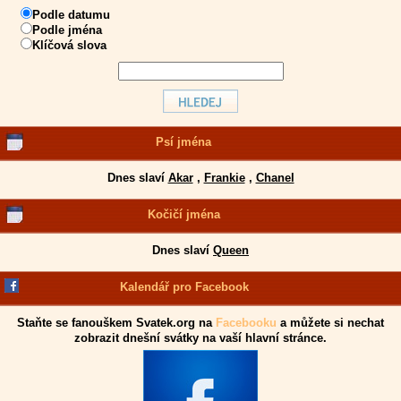
Podle datumu
Podle jména
Klíčová slova
Psí jména
Dnes slaví
Akar
,
Frankie
,
Chanel
Kočičí jména
Dnes slaví
Queen
Kalendář pro Facebook
Staňte se fanouškem Svatek.org na
Facebooku
a můžete si nechat
zobrazit dnešní svátky na vaší hlavní stránce.