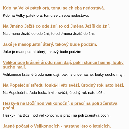
Kdo na Velký pátek orá, tomu se chleba nedostává.
Kdo na Velký pátek orá, tomu se chleba nedostává.
Na Jméno Ježíš co ode žní, to od Jména Ježíš do žní.
Na Jméno Ježíš co ode žní, to od Jména Ježíš do žní.
Jaké je masopustní úterý, takový bude podzim.
Jaké je masopustní úterý, takový bude podzim.
Velikonoce krásné úrodu nám dají, pakli slunce hasne, louky
sucho mají.
Velikonoce krásné úrodu nám dají, pakli slunce hasne, louky sucho mají.
Na Popeleční středu fouká-li vítr svěží, úrodný rok nato běží.
Na Popeleční středu fouká-li vítr svěží, úrodný rok nato běží.
Hezky-li na Boží hod velikonoční, s prací na poli zčerstva
počni.
Hezky-li na Boží hod velikonoční, s prací na poli zčerstva počni.
Jasné počasí o Velikonocích - nastane léto o letnicích.