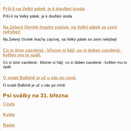
Prší-li na Velký pátek, je k doufání úroda
Prší-li na Velký pátek, je k doufání úroda
Na Zelený čtvrtek hrachy zasívej, na Velký pátek se zemí
nehýbej!
Na Zelený čtvrtek hrachy zasívej, na Velký pátek se zemí nehýbej!
Co si únor zazelená - březen si hájí; co si duben zazelená -
květen mu to spálí.
Co si únor zazelená - březen si hájí; co si duben zazelená - květen mu to
spálí.
O svaté Balbíně je už u nás po zimě.
O svaté Balbíně je už u nás po zimě.
Psí svátky na 31. března
Cindy
Kvido
Radar