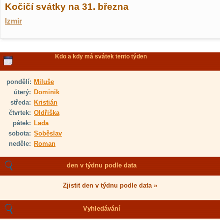
Kočičí svátky na 31. března
Izmir
Kdo a kdy má svátek tento týden
pondělí:
Miluše
úterý:
Dominik
středa:
Kristián
čtvrtek:
Oldřiška
pátek:
Lada
sobota:
Soběslav
neděle:
Roman
den v týdnu podle data
Zjistit den v týdnu podle data »
Vyhledávání