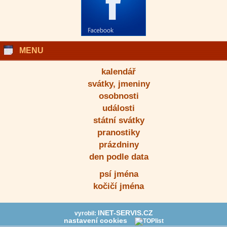
MENU
kalendář
svátky, jmeniny
osobnosti
události
státní svátky
pranostiky
prázdniny
den podle data
psí jména
kočičí jména
INET-SERVIS.CZ
vyrobil:
nastavení cookies