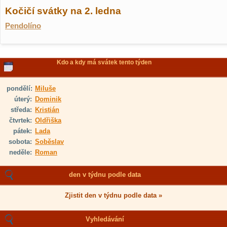
Kočičí svátky na 2. ledna
Pendolíno
Kdo a kdy má svátek tento týden
pondělí:
Miluše
úterý:
Dominik
středa:
Kristián
čtvrtek:
Oldřiška
pátek:
Lada
sobota:
Soběslav
neděle:
Roman
den v týdnu podle data
Zjistit den v týdnu podle data »
Vyhledávání