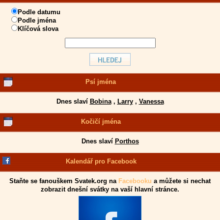
Podle datumu
Podle jména
Klíčová slova
Psí jména
Dnes slaví
Bobina
,
Larry
,
Vanessa
Kočičí jména
Dnes slaví
Porthos
Kalendář pro Facebook
Staňte se fanouškem Svatek.org na
Facebooku
a můžete si nechat
zobrazit dnešní svátky na vaší hlavní stránce.