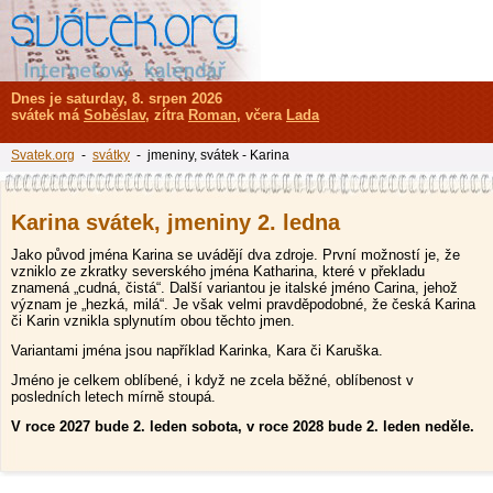
Dnes je saturday, 8. srpen 2026
svátek má
Soběslav
, zítra
Roman
, včera
Lada
Svatek.org
-
svátky
- jmeniny, svátek - Karina
Karina svátek, jmeniny 2. ledna
Jako původ jména Karina se uvádějí dva zdroje. První možností je, že
vzniklo ze zkratky severského jména Katharina, které v překladu
znamená „cudná, čistá“. Další variantou je italské jméno Carina, jehož
význam je „hezká, milá“. Je však velmi pravděpodobné, že česká Karina
či Karin vznikla splynutím obou těchto jmen.
Variantami jména jsou například Karinka, Kara či Karuška.
Jméno je celkem oblíbené, i když ne zcela běžné, oblíbenost v
posledních letech mírně stoupá.
V roce 2027 bude 2. leden sobota, v roce 2028 bude 2. leden neděle.