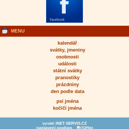
MENU
kalendář
svátky, jmeniny
osobnosti
události
státní svátky
pranostiky
prázdniny
den podle data
psí jména
kočičí jména
INET-SERVIS.CZ
vyrobil:
nastavení cookies