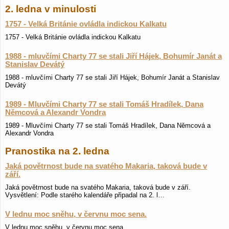
2. ledna v minulosti
1757 - Velká Británie ovládla indickou Kalkatu
1757 - Velká Británie ovládla indickou Kalkatu
1988 - mluvčími Charty 77 se stali Jiří Hájek, Bohumír Janát a
Stanislav Devátý
1988 - mluvčími Charty 77 se stali Jiří Hájek, Bohumír Janát a Stanislav
Devátý
1989 - Mluvčími Charty 77 se stali Tomáš Hradílek, Dana
Němcová a Alexandr Vondra
1989 - Mluvčími Charty 77 se stali Tomáš Hradílek, Dana Němcová a
Alexandr Vondra
Pranostika na 2. ledna
Jaká povětrnost bude na svatého Makaria, taková bude v
září.
Jaká povětrnost bude na svatého Makaria, taková bude v září.
Vysvětlení: Podle starého kalendáře připadal na 2. l…
V lednu moc sněhu, v červnu moc sena.
V lednu moc sněhu, v červnu moc sena.