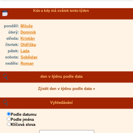
Kdo a kdy má svátek tento týden
pondělí:
Miluše
úterý:
Dominik
středa:
Kristián
čtvrtek:
Oldřiška
pátek:
Lada
sobota:
Soběslav
neděle:
Roman
den v týdnu podle data
Zjistit den v týdnu podle data »
Vyhledávání
Podle datumu
Podle jména
Klíčová slova