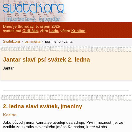
Dnes je thursday, 6. srpen 2026
svátek má
Oldřiška
, zítra
Lada
, včera
Kristián
Svatek.org
-
psí jména
- psí jméno - Jantar
Jantar slaví psí svátek 2. ledna
Jantar
2. ledna slaví svátek, jmeniny
Karina
Jako původ jména Karina se uvádějí dva zdroje. První možností je, že
vzniklo ze zkratky severského jména Katharina, které v&nbs…