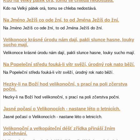
Kdo na Velký pátek orá, tomu se chleba nedostává.
Kdo na Velký pátek orá, tomu se chleba nedostává.
Na Jméno Ježíš co ode žní, to od Jména Ježíš do žní.
Na Jméno Ježíš co ode žní, to od Jména Ježíš do žní.
Velikonoce krásné úrodu nám dají, pakli slunce hasne, louky
sucho mají.
Velikonoce krásné úrodu nám dají, pakli slunce hasne, louky sucho mají.
Na Popeleční středu fouká-li vítr svěží, úrodný rok nato běží.
Na Popeleční středu fouká-li vítr svěží, úrodný rok nato běží.
Hezky-li na Boží hod velikonoční, s prací na poli zčerstva
počni.
Hezky-li na Boží hod velikonoční, s prací na poli zčerstva počni.
Jasné počasí o Velikonocích - nastane léto o letnicích.
Jasné počasí o Velikonocích - nastane léto o letnicích.
Velikonoční a velkopáteční déšť zřídka přináší žním
požehnání.