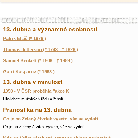
13. dubna a významné osobnosti
Patrik Eliáš (* 1976 )
Thomas Jefferson (* 1743 - † 1826 )
Samuel Beckett (* 1906 - † 1989 )
Garri Kasparov (* 1963 )
13. dubna v minulosti
1950 - V ČSR proběhla "akce K"
Likvidace mužských řádů a řeholí.
Pranostika na 13. dubna
Co je na Zelený čtvrtek vyseto, vše se vydaří.
Co je na Zelený čtvrtek vyseto, vše se vydaří.