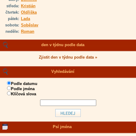
středa:
Kristián
čtvrtek:
Oldřiška
pátek:
Lada
sobota:
Soběslav
neděle:
Roman
den v týdnu podle data
Zjistit den v týdnu podle data »
Vyhledávání
Podle datumu
Podle jména
Klíčová slova
Psí jména