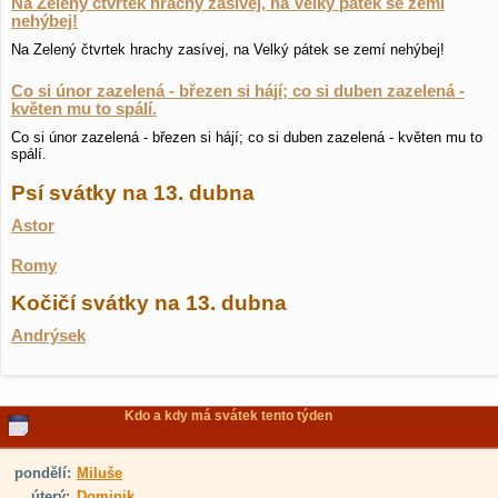
Na Zelený čtvrtek hrachy zasívej, na Velký pátek se zemí
nehýbej!
Na Zelený čtvrtek hrachy zasívej, na Velký pátek se zemí nehýbej!
Co si únor zazelená - březen si hájí; co si duben zazelená -
květen mu to spálí.
Co si únor zazelená - březen si hájí; co si duben zazelená - květen mu to
spálí.
Psí svátky na 13. dubna
Astor
Romy
Kočičí svátky na 13. dubna
Andrýsek
Kdo a kdy má svátek tento týden
pondělí:
Miluše
úterý:
Dominik