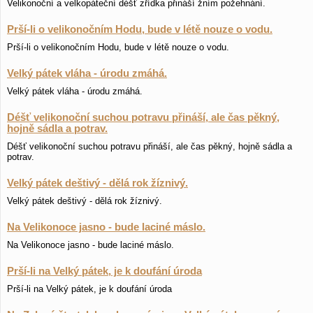
Velikonoční a velkopáteční déšť zřídka přináší žním požehnání.
Prší-li o velikonočním Hodu, bude v létě nouze o vodu.
Prší-li o velikonočním Hodu, bude v létě nouze o vodu.
Velký pátek vláha - úrodu zmáhá.
Velký pátek vláha - úrodu zmáhá.
Déšť velikonoční suchou potravu přináší, ale čas pěkný,
hojně sádla a potrav.
Déšť velikonoční suchou potravu přináší, ale čas pěkný, hojně sádla a
potrav.
Velký pátek deštivý - dělá rok žíznivý.
Velký pátek deštivý - dělá rok žíznivý.
Na Velikonoce jasno - bude laciné máslo.
Na Velikonoce jasno - bude laciné máslo.
Prší-li na Velký pátek, je k doufání úroda
Prší-li na Velký pátek, je k doufání úroda