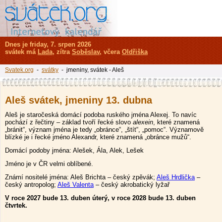
Dnes je friday, 7. srpen 2026
svátek má
Lada
, zítra
Soběslav
, včera
Oldřiška
Svatek.org
-
svátky
- jmeniny, svátek - Aleš
Aleš svátek, jmeniny 13. dubna
Aleš je staročeská domácí podoba ruského jména Alexej. To navíc
pochází z řečtiny – základ tvoří řecké slovo
alexein
, které znamená
„bránit“, význam jména je tedy „obránce“, „štít“, „pomoc“. Významově
blízké je i řecké jméno Alexandr, které znamená „obránce mužů“.
Domácí podoby jména: Alešek, Ála, Alek, Lešek
Jméno je v ČR velmi oblíbené.
Známí nositelé jména: Aleš Brichta – český zpěvák;
Aleš Hrdlička
–
český antropolog;
Aleš Valenta
– český akrobatický lyžař
V roce 2027 bude 13. duben úterý, v roce 2028 bude 13. duben
čtvrtek.