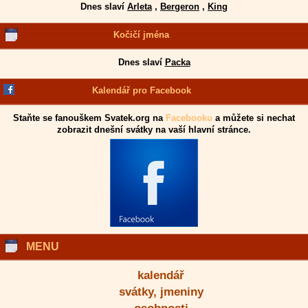
Dnes slaví
Arleta
,
Bergeron
,
King
Kočičí jména
Dnes slaví
Packa
Kalendář pro Facebook
Staňte se fanouškem Svatek.org na
Facebooku
a můžete si nechat
zobrazit dnešní svátky na vaší hlavní stránce.
MENU
kalendář
svátky, jmeniny