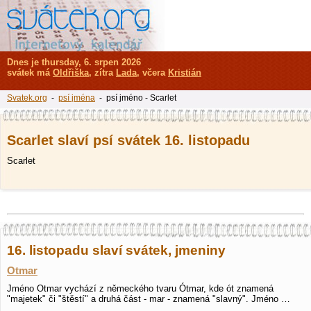
Dnes je thursday, 6. srpen 2026
svátek má
Oldřiška
, zítra
Lada
, včera
Kristián
Svatek.org
-
psí jména
- psí jméno - Scarlet
Scarlet slaví psí svátek 16. listopadu
Scarlet
16. listopadu slaví svátek, jmeniny
Otmar
Jméno Otmar vychází z německého tvaru Ótmar, kde ót znamená
"majetek" či "štěstí" a druhá část - mar - znamená "slavný". Jméno …