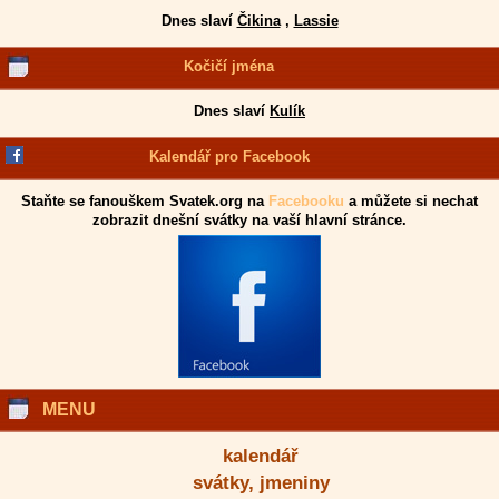
Dnes slaví
Čikina
,
Lassie
Kočičí jména
Dnes slaví
Kulík
Kalendář pro Facebook
Staňte se fanouškem Svatek.org na
Facebooku
a můžete si nechat
zobrazit dnešní svátky na vaší hlavní stránce.
MENU
kalendář
svátky, jmeniny