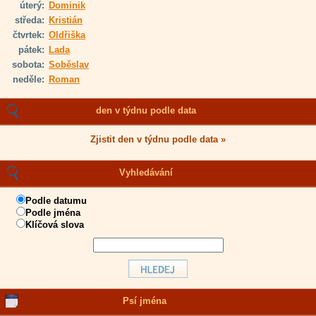
úterý:
Dominik
středa:
Kristián
čtvrtek:
Oldřiška
pátek:
Lada
sobota:
Soběslav
neděle:
Roman
den v týdnu podle data
Zjistit den v týdnu podle data »
Vyhledávání
Podle datumu
Podle jména
Klíčová slova
Psí jména