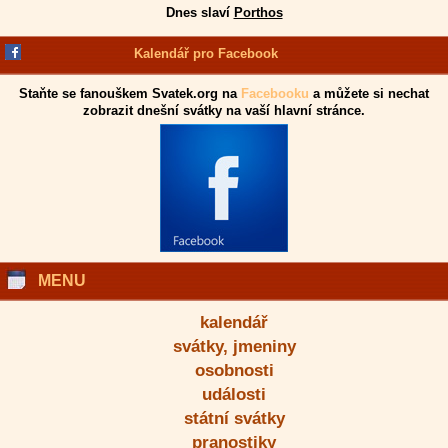
Dnes slaví
Porthos
Kalendář pro Facebook
Staňte se fanouškem Svatek.org na
Facebooku
a můžete si nechat
zobrazit dnešní svátky na vaší hlavní stránce.
MENU
kalendář
svátky, jmeniny
osobnosti
události
státní svátky
pranostiky