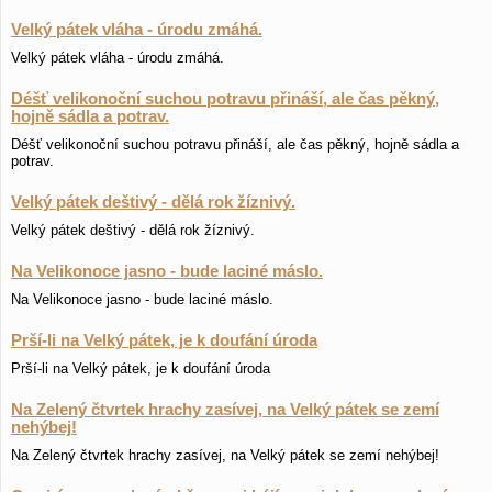
Velký pátek vláha - úrodu zmáhá.
Velký pátek vláha - úrodu zmáhá.
Déšť velikonoční suchou potravu přináší, ale čas pěkný,
hojně sádla a potrav.
Déšť velikonoční suchou potravu přináší, ale čas pěkný, hojně sádla a
potrav.
Velký pátek deštivý - dělá rok žíznivý.
Velký pátek deštivý - dělá rok žíznivý.
Na Velikonoce jasno - bude laciné máslo.
Na Velikonoce jasno - bude laciné máslo.
Prší-li na Velký pátek, je k doufání úroda
Prší-li na Velký pátek, je k doufání úroda
Na Zelený čtvrtek hrachy zasívej, na Velký pátek se zemí
nehýbej!
Na Zelený čtvrtek hrachy zasívej, na Velký pátek se zemí nehýbej!