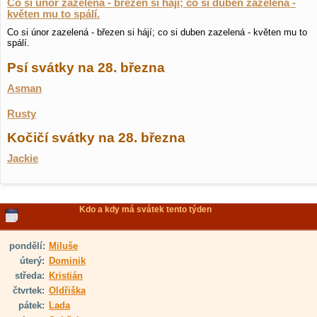
Co si únor zazelená - březen si hájí; co si duben zazelená -
květen mu to spálí.
Co si únor zazelená - březen si hájí; co si duben zazelená - květen mu to
spálí.
Psí svátky na 28. března
Asman
Rusty
Kočičí svátky na 28. března
Jackie
Kdo a kdy má svátek tento týden
pondělí:
Miluše
úterý:
Dominik
středa:
Kristián
čtvrtek:
Oldřiška
pátek:
Lada