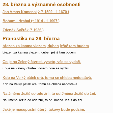
28. března a významné osobnosti
Jan Amos Komenský (* 1592 - † 1670 )
Bohumil Hrabal (* 1914 - † 1997 )
Zdeněk Svěrák (* 1936 )
Pranostika na 28. března
březen za kamna vlezem, duben ještě tam budem
březen za kamna vlezem, duben ještě tam budem
Co je na Zelený čtvrtek vyseto, vše se vydaří.
Co je na Zelený čtvrtek vyseto, vše se vydaří.
Kdo na Velký pátek orá, tomu se chleba nedostává.
Kdo na Velký pátek orá, tomu se chleba nedostává.
Na Jméno Ježíš co ode žní, to od Jména Ježíš do žní.
Na Jméno Ježíš co ode žní, to od Jména Ježíš do žní.
Jaké je masopustní úterý, takový bude podzim.