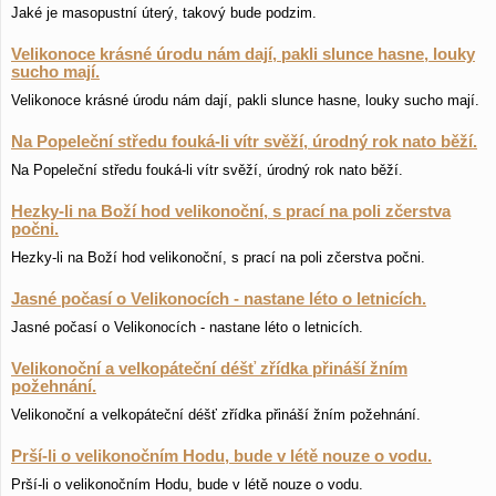
Jaké je masopustní úterý, takový bude podzim.
Velikonoce krásné úrodu nám dají, pakli slunce hasne, louky
sucho mají.
Velikonoce krásné úrodu nám dají, pakli slunce hasne, louky sucho mají.
Na Popeleční středu fouká-li vítr svěží, úrodný rok nato běží.
Na Popeleční středu fouká-li vítr svěží, úrodný rok nato běží.
Hezky-li na Boží hod velikonoční, s prací na poli zčerstva
počni.
Hezky-li na Boží hod velikonoční, s prací na poli zčerstva počni.
Jasné počasí o Velikonocích - nastane léto o letnicích.
Jasné počasí o Velikonocích - nastane léto o letnicích.
Velikonoční a velkopáteční déšť zřídka přináší žním
požehnání.
Velikonoční a velkopáteční déšť zřídka přináší žním požehnání.
Prší-li o velikonočním Hodu, bude v létě nouze o vodu.
Prší-li o velikonočním Hodu, bude v létě nouze o vodu.