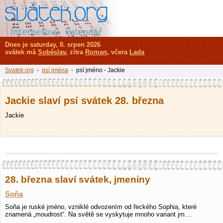
Dnes je saturday, 8. srpen 2026
svátek má
Soběslav
, zítra
Roman
, včera
Lada
Svatek.org
-
psí jména
- psí jméno - Jackie
Jackie slaví psí svátek 28. března
Jackie
28. března slaví svátek, jmeniny
Soňa
Soňa je ruské jméno, vzniklé odvozením od řeckého Sophia, které
znamená „moudrost“. Na světě se vyskytuje mnoho variant jm…