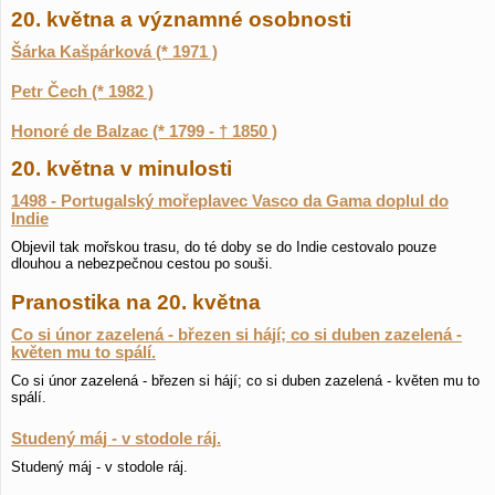
20. května a významné osobnosti
Šárka Kašpárková (* 1971 )
Petr Čech (* 1982 )
Honoré de Balzac (* 1799 - † 1850 )
20. května v minulosti
1498 - Portugalský mořeplavec Vasco da Gama doplul do
Indie
Objevil tak mořskou trasu, do té doby se do Indie cestovalo pouze
dlouhou a nebezpečnou cestou po souši.
Pranostika na 20. května
Co si únor zazelená - březen si hájí; co si duben zazelená -
květen mu to spálí.
Co si únor zazelená - březen si hájí; co si duben zazelená - květen mu to
spálí.
Studený máj - v stodole ráj.
Studený máj - v stodole ráj.