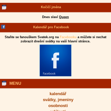
Kočičí jména
Dnes slaví
Queen
Kalendář pro Facebook
Staňte se fanouškem Svatek.org na
Facebooku
a můžete si nechat
zobrazit dnešní svátky na vaší hlavní stránce.
MENU
kalendář
svátky, jmeniny
osobnosti