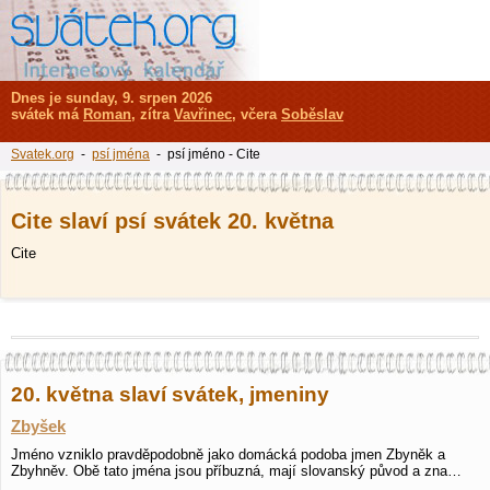
Dnes je sunday, 9. srpen 2026
svátek má
Roman
, zítra
Vavřinec
, včera
Soběslav
Svatek.org
-
psí jména
- psí jméno - Cite
Cite slaví psí svátek 20. května
Cite
20. května slaví svátek, jmeniny
Zbyšek
Jméno vzniklo pravděpodobně jako domácká podoba jmen Zbyněk a
Zbyhněv. Obě tato jména jsou příbuzná, mají slovanský původ a zna…