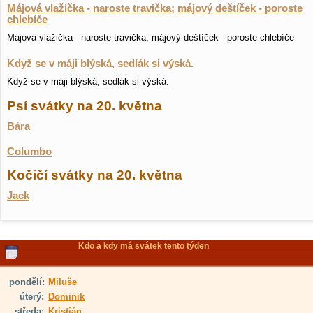
Májová vlažička - naroste travička; májový deštíček - poroste
chlebíče
Májová vlažička - naroste travička; májový deštíček - poroste chlebíče
Když se v máji blýská, sedlák si výská.
Když se v máji blýská, sedlák si výská.
Psí svátky na 20. května
Bára
Columbo
Kočičí svátky na 20. května
Jack
Kdo a kdy má svátek tento týden
pondělí:
Miluše
úterý:
Dominik
středa:
Kristián