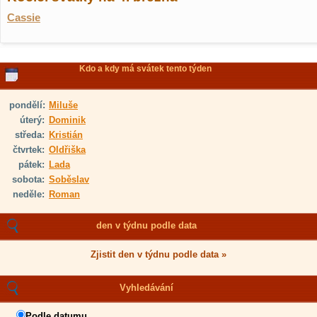
Cassie
Kdo a kdy má svátek tento týden
pondělí:
Miluše
úterý:
Dominik
středa:
Kristián
čtvrtek:
Oldřiška
pátek:
Lada
sobota:
Soběslav
neděle:
Roman
den v týdnu podle data
Zjistit den v týdnu podle data »
Vyhledávání
Podle datumu