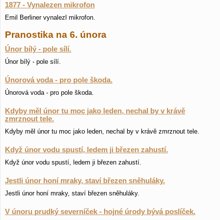
1877 - Vynalezen mikrofon
Emil Berliner vynalezl mikrofon.
Pranostika na 6. února
Únor bílý - pole sílí.
Únor bílý - pole sílí.
Únorová voda - pro pole škoda.
Únorová voda - pro pole škoda.
Kdyby měl únor tu moc jako leden, nechal by v krávě
zmrznout tele.
Kdyby měl únor tu moc jako leden, nechal by v krávě zmrznout tele.
Když únor vodu spustí, ledem ji březen zahustí.
Když únor vodu spustí, ledem ji březen zahustí.
Jestli únor honí mraky, staví březen sněhuláky.
Jestli únor honí mraky, staví březen sněhuláky.
V únoru prudký severníček - hojné úrody bývá poslíček.