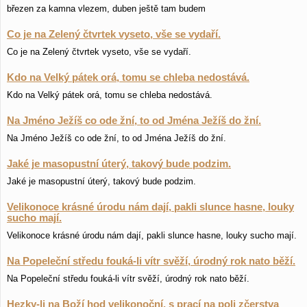
březen za kamna vlezem, duben ještě tam budem
Co je na Zelený čtvrtek vyseto, vše se vydaří.
Co je na Zelený čtvrtek vyseto, vše se vydaří.
Kdo na Velký pátek orá, tomu se chleba nedostává.
Kdo na Velký pátek orá, tomu se chleba nedostává.
Na Jméno Ježíš co ode žní, to od Jména Ježíš do žní.
Na Jméno Ježíš co ode žní, to od Jména Ježíš do žní.
Jaké je masopustní úterý, takový bude podzim.
Jaké je masopustní úterý, takový bude podzim.
Velikonoce krásné úrodu nám dají, pakli slunce hasne, louky
sucho mají.
Velikonoce krásné úrodu nám dají, pakli slunce hasne, louky sucho mají.
Na Popeleční středu fouká-li vítr svěží, úrodný rok nato běží.
Na Popeleční středu fouká-li vítr svěží, úrodný rok nato běží.
Hezky-li na Boží hod velikonoční, s prací na poli zčerstva