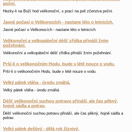
počni.
Hezky-li na Boží hod velikonoční, s prací na poli zčerstva počni.
Jasné počasí o Velikonocích - nastane léto o letnicích.
Jasné počasí o Velikonocích - nastane léto o letnicích.
Velikonoční a velkopáteční déšť zřídka přináší žním
požehnání.
Velikonoční a velkopáteční déšť zřídka přináší žním požehnání.
Prší-li o velikonočním Hodu, bude v létě nouze o vodu.
Prší-li o velikonočním Hodu, bude v létě nouze o vodu.
Velký pátek vláha - úrodu zmáhá.
Velký pátek vláha - úrodu zmáhá.
Déšť velikonoční suchou potravu přináší, ale čas pěkný,
hojně sádla a potrav.
Déšť velikonoční suchou potravu přináší, ale čas pěkný, hojně sádla a
potrav.
Velký pátek deštivý - dělá rok žíznivý.