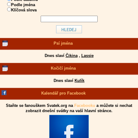
Podle jména
Klíčová slova
Psí jména
Dnes slaví
Čikina
,
Lassie
Kočičí jména
Dnes slaví
Kulík
Kalendář pro Facebook
Staňte se fanouškem Svatek.org na
Facebooku
a můžete si nechat
zobrazit dnešní svátky na vaší hlavní stránce.