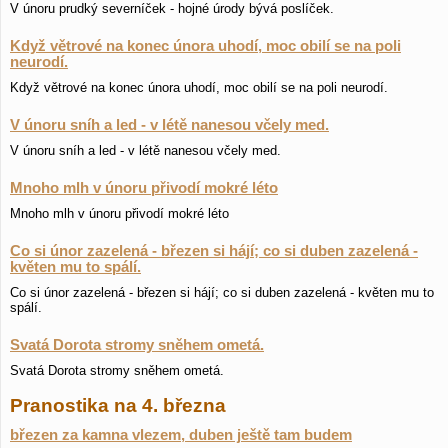
V únoru prudký severníček - hojné úrody bývá poslíček.
Když větrové na konec února uhodí, moc obilí se na poli
neurodí.
Když větrové na konec února uhodí, moc obilí se na poli neurodí.
V únoru sníh a led - v létě nanesou včely med.
V únoru sníh a led - v létě nanesou včely med.
Mnoho mlh v únoru přivodí mokré léto
Mnoho mlh v únoru přivodí mokré léto
Co si únor zazelená - březen si hájí; co si duben zazelená -
květen mu to spálí.
Co si únor zazelená - březen si hájí; co si duben zazelená - květen mu to
spálí.
Svatá Dorota stromy sněhem ometá.
Svatá Dorota stromy sněhem ometá.
Pranostika na 4. března
březen za kamna vlezem, duben ještě tam budem