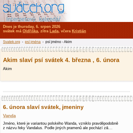
Dnes je thursday, 6. srpen 2026
svátek má
Oldřiška
, zítra
Lada
, včera
Kristián
Svatek.org
-
psí jména
- psí jméno - Akim
Akim slaví psí svátek 4. března , 6. února
Akim
6. února slaví svátek, jmeniny
Vanda
Jméno, které je variantou polského Wanda, vzniklo pravděpodobně
z názvu řeky Vandalus. Podle jiných pramenů ale pochází z&…