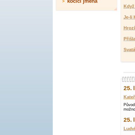
kočičí jména
Když 
Je-li
Hrozí
Přišl
Svatá
25. 
Kateř
Původ 
možnos
25.
Ludví