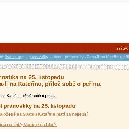
svátek
em:
Svatek.org
-
pranostiky
- detail pranostiky - Zima-li na Kateřinu, př
nostika na 25. listopadu
-li na Kateřinu, přilož sobě o peřinu.
i na Kateřinu, přilož sobě o peřinu.
í pranostiky na 25. listopadu
naložené na Svatou Kateřinu platí za nejlepší.
ina na ledě, Vánoce na blátě.