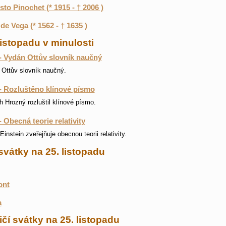
to Pinochet (* 1915 - † 2006 )
de Vega (* 1562 - † 1635 )
listopadu v minulosti
- Vydán Ottův slovník naučný
Ottův slovník naučný.
- Rozluštěno klínové písmo
h Hrozný rozluštil klínové písmo.
- Obecná teorie relativity
Einstein zveřejňuje obecnou teorii relativity.
svátky na 25. listopadu
ont
a
čí svátky na 25. listopadu