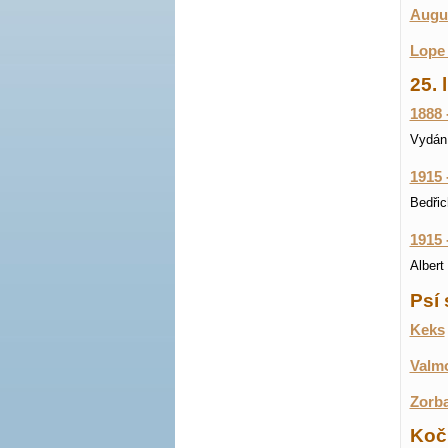
Augus
Lope 
25. 
1888 
Vydán 
1915 
Bedřic
1915 
Albert 
Psí 
Keks
Valm
Zorb
Koči