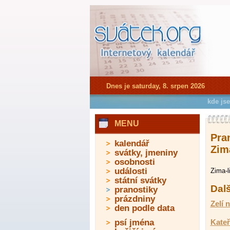
Dnes je saturday, 8. srpen 2026
kde js
MENU
Pra
kalendář
Zima
svátky, jmeniny
osobnosti
události
Zima-l
státní svátky
Dalš
pranostiky
prázdniny
Zelí 
den podle data
psí jména
Kateř