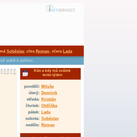
 má
Soběslav
, zítra
Roman
, včera
Lada
ilož sobě o peřinu.
Kdo a kdy má svátek
tento týden
pondělí:
Miluše
úterý:
Dominik
středa:
Kristián
čtvrtek:
Oldřiška
pátek:
Lada
sobota:
Soběslav
neděle:
Roman