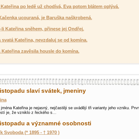
Kateřina po ledě už chodívá, Eva potom blátem oplývá.
 Kačenka ucouraná, je Baruška naškrobená.
-li Kateřina sněhem, přinese jej Ondřej.
a svatá Kateřina, nevzdaluj se od komína.
 Kateřina zavěsila housle do komína.
listopadu slaví svátek, jmeniny
ina
jména Kateřina je nejasný, nejčastěji se uvádějí tři varianty jeho vzniku. Prvn
tí je, že vzniklo z řeckého s…
 listopadu a významné osobnosti
k Svoboda (* 1895 - † 1970 )