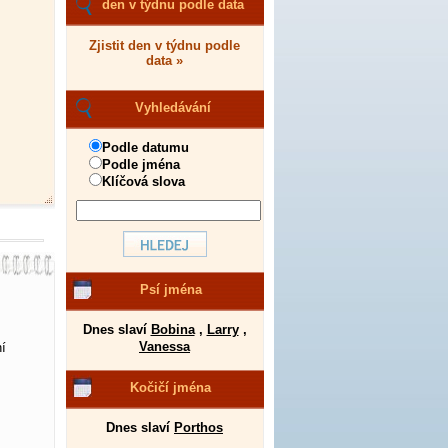
den v týdnu podle data
Zjistit den v týdnu podle
data »
Vyhledávání
Podle datumu
Podle jména
Klíčová slova
Psí jména
Dnes slaví
Bobina
,
Larry
,
Vanessa
í
Kočičí jména
Dnes slaví
Porthos