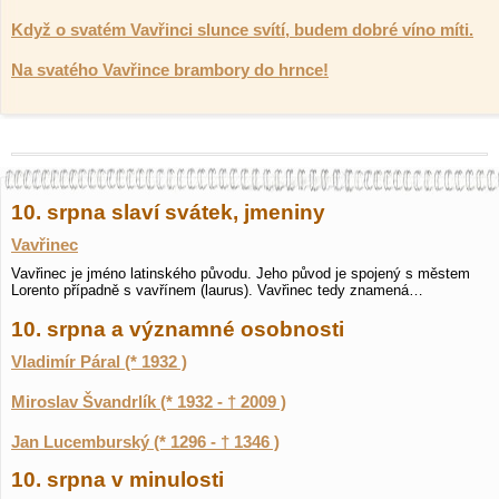
Když o svatém Vavřinci slunce svítí, budem dobré víno míti.
Na svatého Vavřince brambory do hrnce!
10. srpna slaví svátek, jmeniny
Vavřinec
Vavřinec je jméno latinského původu. Jeho původ je spojený s městem
Lorento případně s vavřínem (laurus). Vavřinec tedy znamená…
10. srpna a významné osobnosti
Vladimír Páral (* 1932 )
Miroslav Švandrlík (* 1932 - † 2009 )
Jan Lucemburský (* 1296 - † 1346 )
10. srpna v minulosti