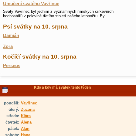
Umučení svatého Vavřince
Svatý Vavřinec byl jedním z významných římských církevních
hodnostářů v polovině třetího století našeho letopočtu. By…
Psí svátky na 10. srpna
Damián
Zora
Kočičí svátky na 10. srpna
Perseus
Kdo a kdy má svátek tento týden
pondělí:
Vavřinec
úterý:
Zuzana
středa:
Klára
čtvrtek:
Alena
pátek:
Alan
sobota:
Hana