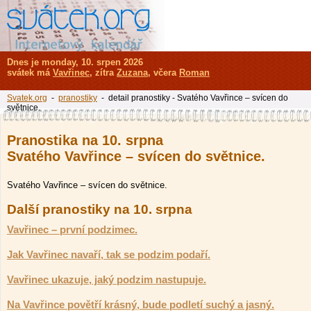
Dnes je monday, 10. srpen 2026
svátek má
Vavřinec
, zítra
Zuzana
, včera
Roman
Svatek.org
-
pranostiky
- detail pranostiky - Svatého Vavřince – svícen do
světnice.
Pranostika na 10. srpna
Svatého Vavřince – svícen do světnice.
Svatého Vavřince – svícen do světnice.
Další pranostiky na 10. srpna
Vavřinec – první podzimec.
Jak Vavřinec navaří, tak se podzim podaří.
Vavřinec ukazuje, jaký podzim nastupuje.
Na Vavřince povětří krásný, bude podletí suchý a jasný.