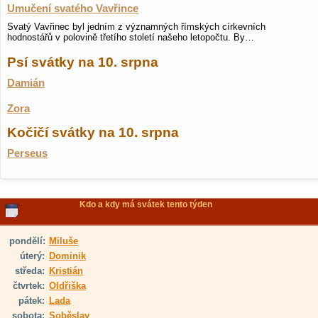
Umučení svatého Vavřince
Svatý Vavřinec byl jedním z významných římských církevních
hodnostářů v polovině třetího století našeho letopočtu. By…
Psí svátky na 10. srpna
Damián
Zora
Kočičí svátky na 10. srpna
Perseus
Kdo a kdy má svátek tento týden
pondělí:
Miluše
úterý:
Dominik
středa:
Kristián
čtvrtek:
Oldřiška
pátek:
Lada
sobota:
Soběslav