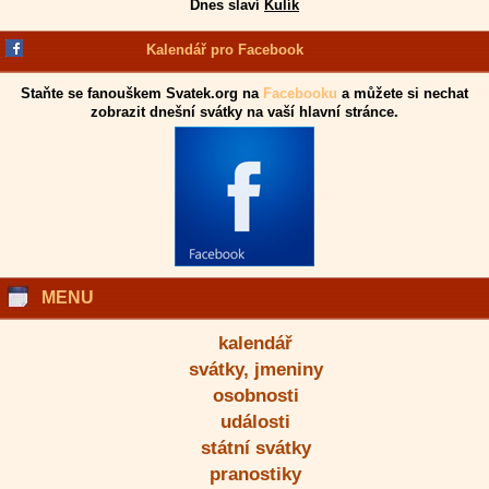
Dnes slaví
Kulík
Kalendář pro Facebook
Staňte se fanouškem Svatek.org na
Facebooku
a můžete si nechat
zobrazit dnešní svátky na vaší hlavní stránce.
MENU
kalendář
svátky, jmeniny
osobnosti
události
státní svátky
pranostiky