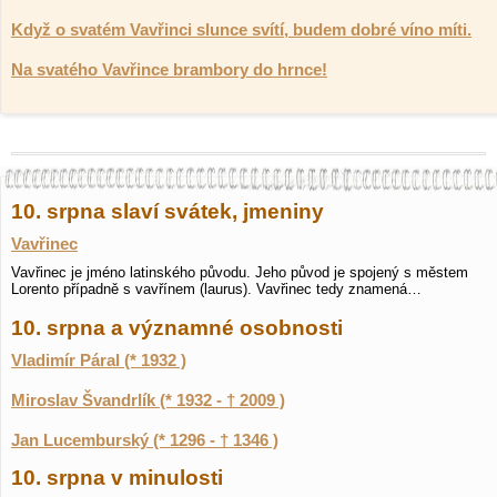
Když o svatém Vavřinci slunce svítí, budem dobré víno míti.
Na svatého Vavřince brambory do hrnce!
10. srpna slaví svátek, jmeniny
Vavřinec
Vavřinec je jméno latinského původu. Jeho původ je spojený s městem
Lorento případně s vavřínem (laurus). Vavřinec tedy znamená…
10. srpna a významné osobnosti
Vladimír Páral (* 1932 )
Miroslav Švandrlík (* 1932 - † 2009 )
Jan Lucemburský (* 1296 - † 1346 )
10. srpna v minulosti