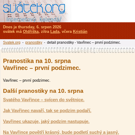
Dnes je thursday, 6. srpen 2026
svátek má
Oldřiška
, zítra
Lada
, včera
Kristián
Svatek.org
-
pranostiky
- detail pranostiky - Vavřinec – první podzimec.
Pranostika na 10. srpna
Vavřinec – první podzimec.
Vavřinec – první podzimec.
Další pranostiky na 10. srpna
Svatého Vavřince – svícen do světnice.
Jak Vavřinec navaří, tak se podzim podaří.
Vavřinec ukazuje, jaký podzim nastupuje.
Na Vavřince povětří krásný, bude podletí suchý a jasný.