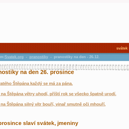
svátek
em:
Svatek.org
-
pranostiky
- pranostiky na den - 26.12.
nostiky na den 26. prosince
atého Štěpána každý se má za pána.
i na Štěpána větry uhodí, příští rok se všecko špatně urodí.
na Štěpána silný vítr bouří, vinař smutně oči mhouří.
prosince slaví svátek, jmeniny