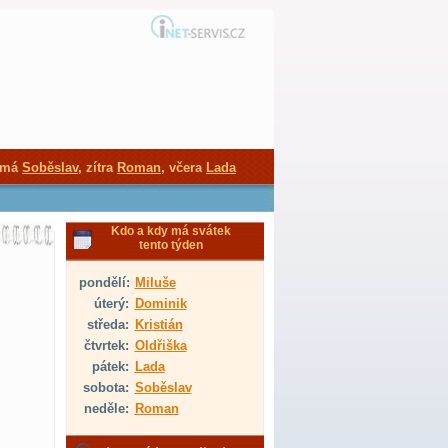
 má
Soběslav
, zítra
Roman
, včera
Lada
Kdo a kdy má svátek
tento týden
pondělí:
Miluše
úterý:
Dominik
středa:
Kristián
čtvrtek:
Oldřiška
pátek:
Lada
sobota:
Soběslav
neděle:
Roman