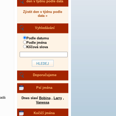
den v týdnu podle data
Zjistit den v týdnu podle
data »
Vyhledávání
Podle datumu
Podle jména
Klíčová slova
Doporučujeme
Psí jména
padá
Dnes slaví
Bobina
,
Larry
,
Vanessa
Kočičí jména