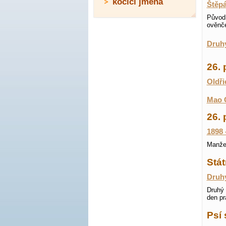
kočičí jména
Štěp
Původ
ověnče
Druhý
26.
Oldři
Mao C
26. 
1898 
Manžel
Stát
Druhý
Druhý 
den pr
Psí 