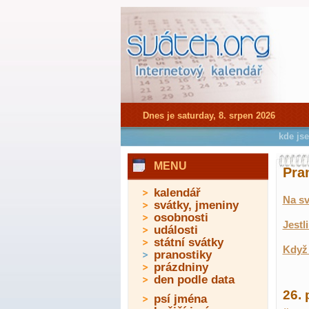
Dnes je saturday, 8. srpen 2026
kde js
MENU
Pra
kalendář
Na sv
svátky, jmeniny
osobnosti
Jestl
události
státní svátky
Když 
pranostiky
prázdniny
den podle data
26. 
psí jména