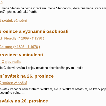
án
 jména Štěpán najdeme v řeckém jméně Stephanos, které znamená "věncem
ný", přeneseně také "vítěz…
 svátek vánoční
 prosince a významné osobnosti
ch Nejedlý (* 1909 - † 1990 )
e-tung (* 1893 - † 1976 )
prosince v minulosti
- Objev radia
é Curieovi oznámili objev novécho chemického prvku - radia.
ní svátek na 26. prosince
 svátek vánoční
svátek vánoční není státním svátkem, ale je svátkem ostatním, na který při
acovního volna. …
svátky na 26. prosince