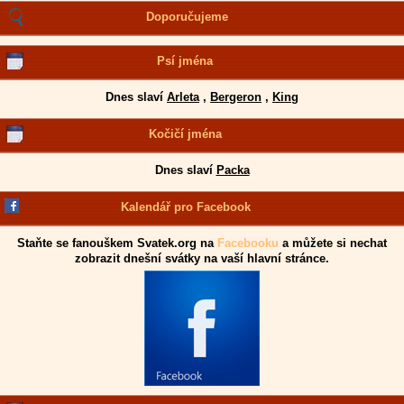
Doporučujeme
Psí jména
Dnes slaví
Arleta
,
Bergeron
,
King
Kočičí jména
Dnes slaví
Packa
Kalendář pro Facebook
Staňte se fanouškem Svatek.org na
Facebooku
a můžete si nechat
zobrazit dnešní svátky na vaší hlavní stránce.