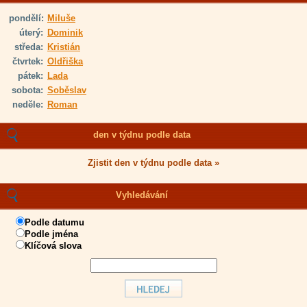
pondělí:
Miluše
úterý:
Dominik
středa:
Kristián
čtvrtek:
Oldřiška
pátek:
Lada
sobota:
Soběslav
neděle:
Roman
den v týdnu podle data
Zjistit den v týdnu podle data »
Vyhledávání
Podle datumu
Podle jména
Klíčová slova