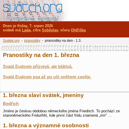
Dnes je friday, 7. srpen 2026
svátek má
Lada
, zítra
Soběslav
, včera
Oldřiška
Svatek.org
-
pranostiky
- pranostiky na den - 1.3.
Pranostiky na den 1. března
Svatá Eudoxie příznivá, ale blátivá.
Svatá Eudoxie psa až po uši sněhem zavěje.
1. března slaví svátek, jmeniny
Bedřich
Jméno je českou obdobou německého jména Friedrich. To pochází ze
staroněmeckého Fridurihhi, kde první část fridu znamená „mír“ …
1. března a významné osobnosti