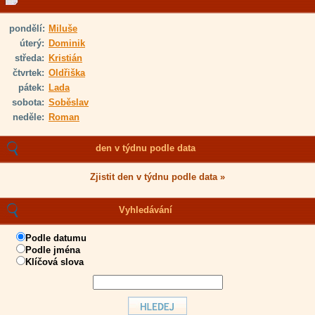
pondělí:
Miluše
úterý:
Dominik
středa:
Kristián
čtvrtek:
Oldřiška
pátek:
Lada
sobota:
Soběslav
neděle:
Roman
den v týdnu podle data
Zjistit den v týdnu podle data »
Vyhledávání
Podle datumu
Podle jména
Klíčová slova