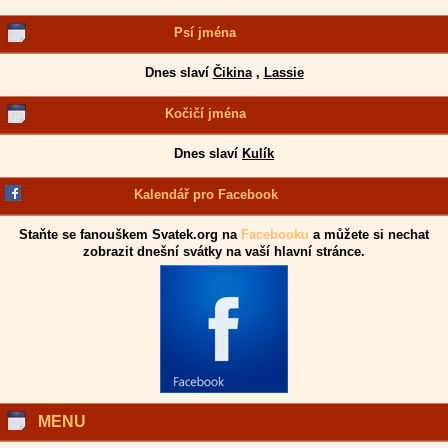
Psí jména
Dnes slaví
Čikina
,
Lassie
Kočičí jména
Dnes slaví
Kulík
Kalendář pro Facebook
Staňte se fanouškem Svatek.org na
Facebooku
a můžete si nechat
zobrazit dnešní svátky na vaší hlavní stránce.
MENU