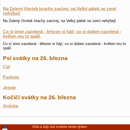
Na Zelený čtvrtek hrachy zasívej, na Velký pátek se zemí
nehýbej!
Na Zelený čtvrtek hrachy zasívej, na Velký pátek se zemí nehýbej!
Co si únor zazelená - březen si hájí; co si duben zazelená -
květen mu to spálí.
Co si únor zazelená - březen si hájí; co si duben zazelená - květen mu to
spálí.
Psí svátky na 26. března
Cid
Fuchsia
Jessie
Kočičí svátky na 26. března
Anýzka
Kdo a kdy má svátek tento týden