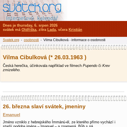
Dnes je thursday, 6. srpen 2026
svátek má
Oldřiška
, zítra
Lada
, včera
Kristián
Svatek.org
-
osobnosti
- Vilma Cibulková - informace o osobnosti
Vilma Cibulková (* 26.03.1963 )
Česká herečka, účinkovala například ve filmech
Pupendo
či
Krev
zmizelého.
26. března slaví svátek, jmeniny
Emanuel
Jméno vzniklo z hebrejského Ímmánú-él, ze kterého přímo vychází i
starší podoba jména – Imanuel – a znamená „Bůh s ná…