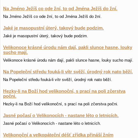
Na Jméno Ježíš co ode žní, to od Jména Ježíš do žní.
Na Jméno Ježíš co ode žní, to od Jména Ježíš do žní.
Jaké je masopustní úterý, takový bude podzim.
Jaké je masopustní úterý, takový bude podzim.
Velikonoce krásné úrodu nám dají, pakli slunce hasne, louky
sucho mají.
Velikonoce krásné úrodu nám dají, pakli slunce hasne, louky sucho mají.
Na Popeleční středu fouká-li vítr svěží, úrodný rok nato běží.
Na Popeleční středu fouká-li vítr svěží, úrodný rok nato běží.
Hezky-li na Boží hod velikonoční, s prací na poli zčerstva
počni.
Hezky-li na Boží hod velikonoční, s prací na poli zčerstva počni.
Jasné počasí o Velikonocích - nastane léto o letnicích.
Jasné počasí o Velikonocích - nastane léto o letnicích.
Velikonoční a velkopáteční déšť zřídka přináší žním