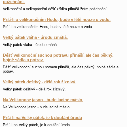
požehnání.
Velikonoční a velkopáteční déšť zřídka přináší žním požehnání.
Prší-li o velikonočním Hodu, bude v létě nouze o vodu.
Prší-li o velikonočním Hodu, bude v létě nouze o vodu.
Velký pátek vláha - úrodu zmáhá.
Velký pátek vláha - úrodu zmáhá.
Déšť velikonoční suchou potravu přináší, ale čas pěkný,
hojně sádla a potrav.
Déšť velikonoční suchou potravu přináší, ale čas pěkný, hojně sádla a
potrav.
Velký pátek deštivý - dělá rok žíznivý.
Velký pátek deštivý - dělá rok žíznivý.
Na Velikonoce jasno - bude laciné máslo.
Na Velikonoce jasno - bude laciné máslo.
Prší-li na Velký pátek, je k doufání úroda
Prší-li na Velký pátek, je k doufání úroda