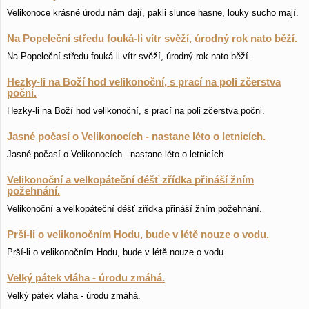
Velikonoce krásné úrodu nám dají, pakli slunce hasne, louky sucho mají.
Na Popeleční středu fouká-li vítr svěží, úrodný rok nato běží.
Na Popeleční středu fouká-li vítr svěží, úrodný rok nato běží.
Hezky-li na Boží hod velikonoční, s prací na poli zčerstva
počni.
Hezky-li na Boží hod velikonoční, s prací na poli zčerstva počni.
Jasné počasí o Velikonocích - nastane léto o letnicích.
Jasné počasí o Velikonocích - nastane léto o letnicích.
Velikonoční a velkopáteční déšť zřídka přináší žním
požehnání.
Velikonoční a velkopáteční déšť zřídka přináší žním požehnání.
Prší-li o velikonočním Hodu, bude v létě nouze o vodu.
Prší-li o velikonočním Hodu, bude v létě nouze o vodu.
Velký pátek vláha - úrodu zmáhá.
Velký pátek vláha - úrodu zmáhá.