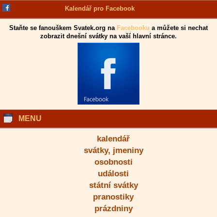
Kalendář pro Facebook
Staňte se fanouškem Svatek.org na
Facebooku
a můžete si nechat
zobrazit dnešní svátky na vaší hlavní stránce.
MENU
kalendář
svátky, jmeniny
osobnosti
události
státní svátky
pranostiky
prázdniny