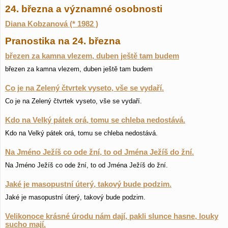
24. března a významné osobnosti
Diana Kobzanová (* 1982 )
Pranostika na 24. března
březen za kamna vlezem, duben ještě tam budem
březen za kamna vlezem, duben ještě tam budem
Co je na Zelený čtvrtek vyseto, vše se vydaří.
Co je na Zelený čtvrtek vyseto, vše se vydaří.
Kdo na Velký pátek orá, tomu se chleba nedostává.
Kdo na Velký pátek orá, tomu se chleba nedostává.
Na Jméno Ježíš co ode žní, to od Jména Ježíš do žní.
Na Jméno Ježíš co ode žní, to od Jména Ježíš do žní.
Jaké je masopustní úterý, takový bude podzim.
Jaké je masopustní úterý, takový bude podzim.
Velikonoce krásné úrodu nám dají, pakli slunce hasne, louky
sucho mají.