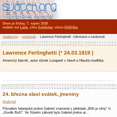
Dnes je friday, 7. srpen 2026
svátek má
Lada
, zítra
Soběslav
, včera
Oldřiška
Svatek.org
-
osobnosti
- Lawrence Ferlinghetti - informace o osobnosti
Lawrence Ferlinghetti (* 24.03.1919 )
Americký básník, autor sbírek
Lunapark v hlavě
a
Hlasitá modlitba.
24. března slaví svátek, jmeniny
Gabriel
Původem hebrejské jméno Gabriel znamená v překladu „Bůh je silný“ či
„člověk Boží“. Ve Starém zákoně bylo Gabriel jméno ar…