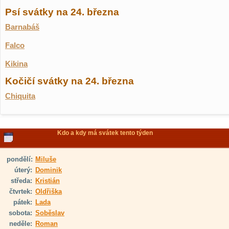
Psí svátky na 24. března
Barnabáš
Falco
Kikina
Kočičí svátky na 24. března
Chiquita
Kdo a kdy má svátek tento týden
pondělí:
Miluše
úterý:
Dominik
středa:
Kristián
čtvrtek:
Oldřiška
pátek:
Lada
sobota:
Soběslav
neděle:
Roman