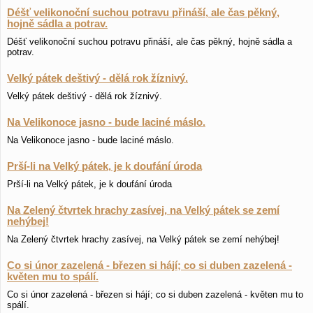
Déšť velikonoční suchou potravu přináší, ale čas pěkný,
hojně sádla a potrav.
Déšť velikonoční suchou potravu přináší, ale čas pěkný, hojně sádla a
potrav.
Velký pátek deštivý - dělá rok žíznivý.
Velký pátek deštivý - dělá rok žíznivý.
Na Velikonoce jasno - bude laciné máslo.
Na Velikonoce jasno - bude laciné máslo.
Prší-li na Velký pátek, je k doufání úroda
Prší-li na Velký pátek, je k doufání úroda
Na Zelený čtvrtek hrachy zasívej, na Velký pátek se zemí
nehýbej!
Na Zelený čtvrtek hrachy zasívej, na Velký pátek se zemí nehýbej!
Co si únor zazelená - březen si hájí; co si duben zazelená -
květen mu to spálí.
Co si únor zazelená - březen si hájí; co si duben zazelená - květen mu to
spálí.