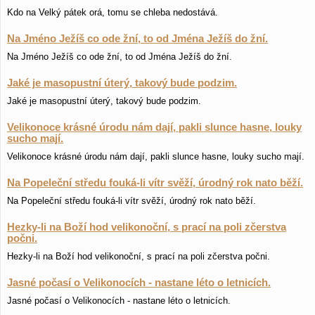
Kdo na Velký pátek orá, tomu se chleba nedostává.
Na Jméno Ježíš co ode žní, to od Jména Ježíš do žní.
Na Jméno Ježíš co ode žní, to od Jména Ježíš do žní.
Jaké je masopustní úterý, takový bude podzim.
Jaké je masopustní úterý, takový bude podzim.
Velikonoce krásné úrodu nám dají, pakli slunce hasne, louky
sucho mají.
Velikonoce krásné úrodu nám dají, pakli slunce hasne, louky sucho mají.
Na Popeleční středu fouká-li vítr svěží, úrodný rok nato běží.
Na Popeleční středu fouká-li vítr svěží, úrodný rok nato běží.
Hezky-li na Boží hod velikonoční, s prací na poli zčerstva
počni.
Hezky-li na Boží hod velikonoční, s prací na poli zčerstva počni.
Jasné počasí o Velikonocích - nastane léto o letnicích.
Jasné počasí o Velikonocích - nastane léto o letnicích.