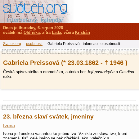
Dnes je thursday, 6. srpen 2026
svátek má
Oldřiška
, zítra
Lada
, včera
Kristián
Svatek.org
-
osobnosti
- Gabriela Preissová - informace o osobnosti
Gabriela Preissová (* 23.03.1862 - † 1946 )
Česká spisovatelka a dramatička, autorka her
Její pastorkyňa
a
Gazdina
roba.
23. března slaví svátek, jmeniny
Ivona
Ivona je ženskou variantou ke jménu Ivo. Vzniklo ze slova íwe, které
znamená „tis“, celé jméno se pak překládá jako „válečník s…