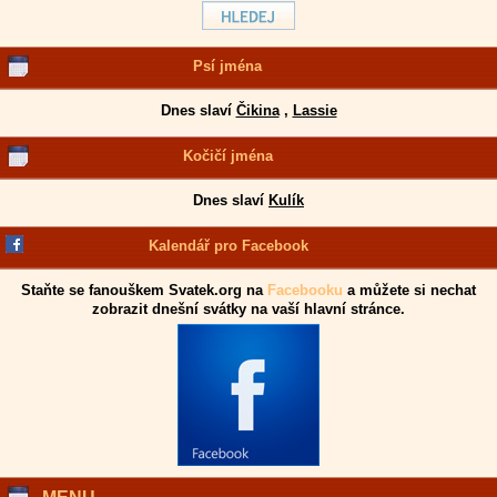
Psí jména
Dnes slaví
Čikina
,
Lassie
Kočičí jména
Dnes slaví
Kulík
Kalendář pro Facebook
Staňte se fanouškem Svatek.org na
Facebooku
a můžete si nechat
zobrazit dnešní svátky na vaší hlavní stránce.