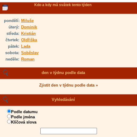
Kdo a kdy má svátek tento týden
pondělí:
Miluše
úterý:
Dominik
středa:
Kristián
čtvrtek:
Oldřiška
pátek:
Lada
sobota:
Soběslav
neděle:
Roman
den v týdnu podle data
Zjistit den v týdnu podle data »
Vyhledávání
Podle datumu
Podle jména
Klíčová slova