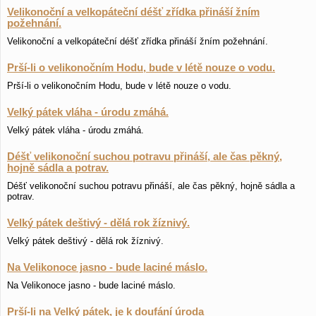
Velikonoční a velkopáteční déšť zřídka přináší žním
požehnání.
Velikonoční a velkopáteční déšť zřídka přináší žním požehnání.
Prší-li o velikonočním Hodu, bude v létě nouze o vodu.
Prší-li o velikonočním Hodu, bude v létě nouze o vodu.
Velký pátek vláha - úrodu zmáhá.
Velký pátek vláha - úrodu zmáhá.
Déšť velikonoční suchou potravu přináší, ale čas pěkný,
hojně sádla a potrav.
Déšť velikonoční suchou potravu přináší, ale čas pěkný, hojně sádla a
potrav.
Velký pátek deštivý - dělá rok žíznivý.
Velký pátek deštivý - dělá rok žíznivý.
Na Velikonoce jasno - bude laciné máslo.
Na Velikonoce jasno - bude laciné máslo.
Prší-li na Velký pátek, je k doufání úroda